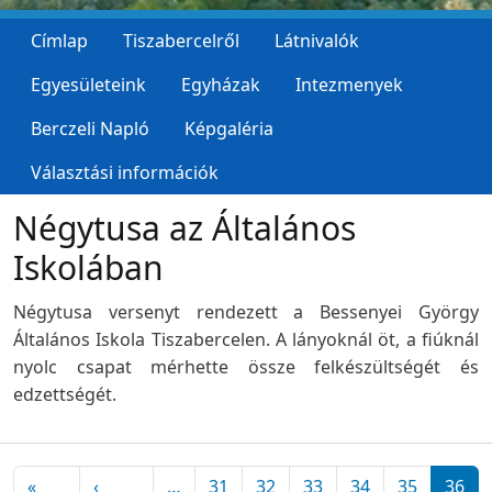
Címlap
Tiszabercelről
Látnivalók
Egyesületeink
Egyházak
Intezmenyek
Berczeli Napló
Képgaléria
Választási információk
Négytusa az Általános
Iskolában
Négytusa versenyt rendezett a Bessenyei György
Általános Iskola Tiszabercelen. A lányoknál öt, a fiúknál
nyolc csapat mérhette össze felkészültségét és
edzettségét.
Oldalszámozás
«
‹
…
31
32
33
34
35
36