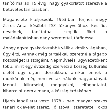
tanító marad 15 évig, nagy gyakorlatot szerezve a
betűvetés tanításában.
Magánélete kiteljesedik: 1963-ban férjhez megy
Zsíros Antal későbbi TSZ főkönyvelőhöz. Két fiút
nevelnek, taníttatnak, segítik őket a
családalapításban nagy szeretettel, törődéssel.
Ahogy egyre gyakorlottabbá válik a kicsik világában,
úgy érzi, vannak még tartalékai, szeretné a tágabb
közösséget is szolgálni. Népművelési ügyvezetőként
több, mint egy évtizedig szervezi a község kulturális
életét egy olyan időszakban, amikor ennek a
munkának még nem voltak nálunk hagyományai.
Menni, kilincselni, meggyőzni, elfogadtatni,
kiharcolni nem a maga, a község érdekében.
Újabb lendületet vesz: 1978 - ben magyar szakos
tanári oklevelet szerez. Jó szóval, szeretettel, okos