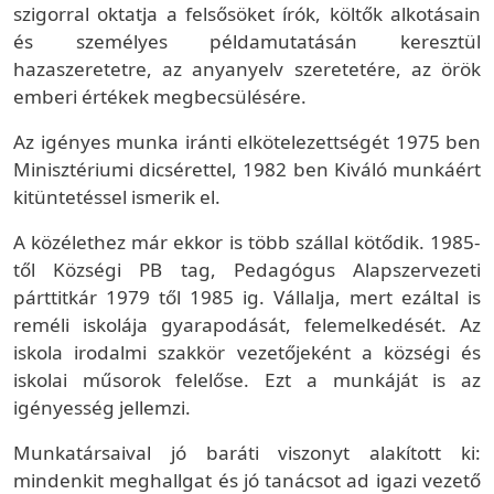
szigorral oktatja a felsősöket írók, költők alkotásain
és személyes példamutatásán keresztül
hazaszeretetre, az anyanyelv szeretetére, az örök
emberi értékek megbecsülésére.
Az igényes munka iránti elkötelezettségét 1975 ben
Minisztériumi dicsérettel, 1982 ben Kiváló munkáért
kitüntetéssel ismerik el.
A közélethez már ekkor is több szállal kötődik. 1985-
től Községi PB tag, Pedagógus Alapszervezeti
párttitkár 1979 től 1985 ig. Vállalja, mert ezáltal is
reméli iskolája gyarapodását, felemelkedését. Az
iskola irodalmi szakkör vezetőjeként a községi és
iskolai műsorok felelőse. Ezt a munkáját is az
igényesség jellemzi.
Munkatársaival jó baráti viszonyt alakított ki:
mindenkit meghallgat és jó tanácsot ad igazi vezető