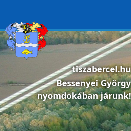
Ugrás a tartalomra
tiszabercel.hu
Bessenyei György
nyomdokában járunk!