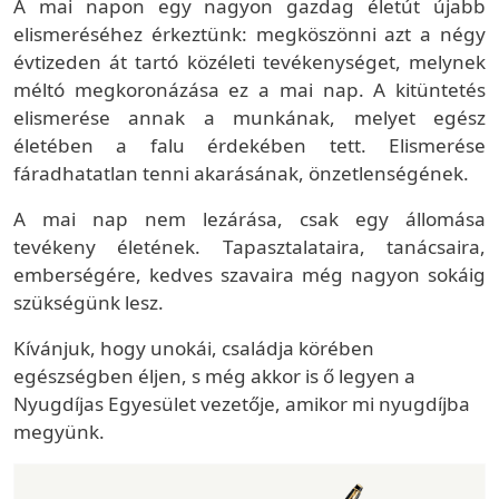
A mai napon egy nagyon gazdag életút újabb
elismeréséhez érkeztünk: megköszönni azt a négy
évtizeden át tartó közéleti tevékenységet, melynek
méltó megkoronázása ez a mai nap. A kitüntetés
elismerése annak a munkának, melyet egész
életében a falu érdekében tett. Elismerése
fáradhatatlan tenni akarásának, önzetlenségének.
A mai nap nem lezárása, csak egy állomása
tevékeny életének. Tapasztalataira, tanácsaira,
emberségére, kedves szavaira még nagyon sokáig
szükségünk lesz.
Kívánjuk, hogy unokái, családja körében
egészségben éljen, s még akkor is ő legyen a
Nyugdíjas Egyesület vezetője, amikor mi nyugdíjba
megyünk.