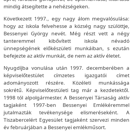
mindig átsegítette a nehézségeken.
Következett 1997., egy nagy álom megvalósulása:
hogy az iskola felvehesse a község nagy szülöttje,
Bessenyei György nevét. Még részt vett a négy
tanteremmel kibővített iskola névadó
ünnepségének előkészületi munkáiban, s ezután
befejezte az aktív munkát, de nem az aktív életet.
Nyugdíjba vonulása után 1997. decemberében a
képviselőtestület címzetes igazgatói címet
adományozott részére. Közéleti munkássága
sokrétű. Képviselőtestületi tag már a kezdetektől.
1998 tól alpolgármester. A Bessenyei Társaság aktív
tagjaként 1997-ben Bessenyei Emlékéremmel
jutalmazták tevékenysége elismeréseként. A
Tiszabercelért Egyesület tagjaként szervezi minden
év februárjában a Bessenyei emlékműsort.