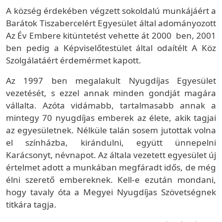
A község érdekében végzett sokoldalú munkájáért a
Barátok Tiszabercelért Egyesület által adományozott
Az Év Embere kitüntetést vehette át 2000 ben, 2001
ben pedig a Képviselőtestület által odaítélt A Köz
Szolgálatáért érdemérmet kapott.
Az 1997 ben megalakult Nyugdíjas Egyesület
vezetését, s ezzel annak minden gondját magára
vállalta. Azóta vidámabb, tartalmasabb annak a
mintegy 70 nyugdíjas emberek az élete, akik tagjai
az egyesületnek. Nélküle talán sosem jutottak volna
el színházba, kirándulni, együtt ünnepelni
Karácsonyt, névnapot. Az általa vezetett egyesület új
értelmet adott a munkában megfáradt idős, de még
élni szerető embereknek. Kell-e ezután mondani,
hogy tavaly óta a Megyei Nyugdíjas Szövetségnek
titkára tagja.