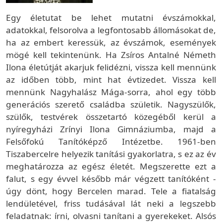
Egy életutat be lehet mutatni évszámokkal,
adatokkal, felsorolva a legfontosabb állomásokat de,
ha az embert keressük, az évszámok, események
mögé kell tekintenünk. Ha Zsíros Antalné Németh
Ilona életútját akarjuk felidézni, vissza kell mennünk
az időben több, mint hat évtizedet. Vissza kell
mennünk Nagyhalász Mága-sorra, ahol egy több
generációs szerető családba születik. Nagyszülők,
szülők, testvérek összetartó közegéből kerül a
nyíregyházi Zrínyi Ilona Gimnáziumba, majd a
Felsőfokú Tanítóképző Intézetbe. 1961-ben
Tiszabercelre helyezik tanítási gyakorlatra, s ez az év
meghatározza az egész életét. Megszerette ezt a
falut, s egy évvel később már végzett tanítóként -
úgy dönt, hogy Bercelen marad. Tele a fiatalság
lendületével, friss tudásával lát neki a legszebb
feladatnak: írni, olvasni tanítani a gyerekeket. Alsós