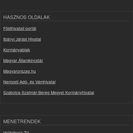
HASZNOS OLDALAK
Földhivatali portál
Ibányi Járási Hivatal
Kormányablak
Magyar Államkincstár
Magyarorszag.hu
Nemzeti Adó- és Vámhivatal
Szabolcs-Szatmár-Bereg Megyei Kormányhivatal
MENETRENDEK
Volánbusz Zrt.