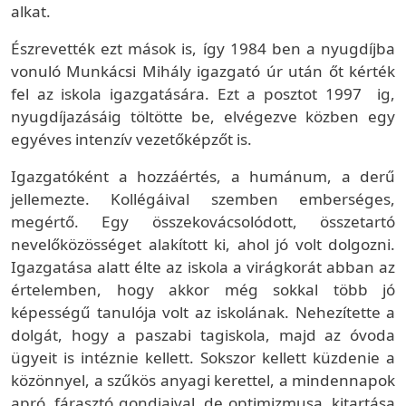
alkat.
Észrevették ezt mások is, így 1984 ben a nyugdíjba
vonuló Munkácsi Mihály igazgató úr után őt kérték
fel az iskola igazgatására. Ezt a posztot 1997 ig,
nyugdíjazásáig töltötte be, elvégezve közben egy
egyéves intenzív vezetőképzőt is.
Igazgatóként a hozzáértés, a humánum, a derű
jellemezte. Kollégáival szemben emberséges,
megértő. Egy összekovácsolódott, összetartó
nevelőközösséget alakított ki, ahol jó volt dolgozni.
Igazgatása alatt élte az iskola a virágkorát abban az
értelemben, hogy akkor még sokkal több jó
képességű tanulója volt az iskolának. Nehezítette a
dolgát, hogy a paszabi tagiskola, majd az óvoda
ügyeit is intéznie kellett. Sokszor kellett küzdenie a
közönnyel, a szűkös anyagi kerettel, a mindennapok
apró, fárasztó gondjaival, de optimizmusa, kitartása