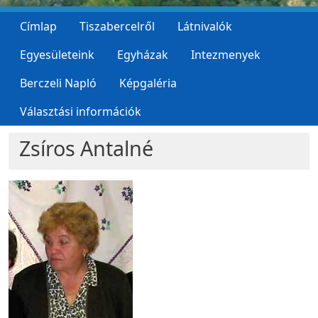
Címlap
Tiszabercelről
Látnivalók
Egyesületeink
Egyházak
Intezmenyek
Berczeli Napló
Képgaléria
Választási információk
Zsíros Antalné