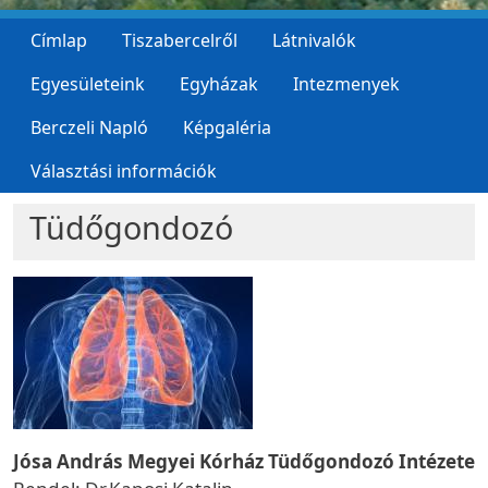
Címlap
Tiszabercelről
Látnivalók
Egyesületeink
Egyházak
Intezmenyek
Berczeli Napló
Képgaléria
Választási információk
Tüdőgondozó
Jósa András Megyei Kórház Tüdőgondozó Intézete