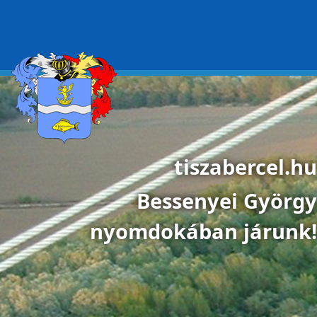
Ugrás a tartalomra
tiszabercel.hu
Bessenyei György
nyomdokában járunk!