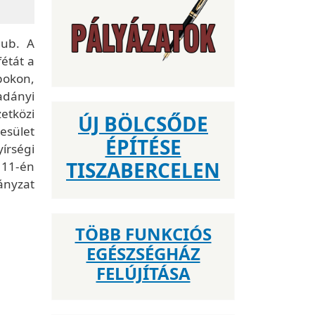
lub. A
fétát a
pokon,
adányi
etközi
ÚJ BÖLCSŐDE
esület
ÉPÍTÉSE
írségi
TISZABERCELEN
s 11-én
ányzat
TÖBB FUNKCIÓS
EGÉSZSÉGHÁZ
FELÚJÍTÁSA