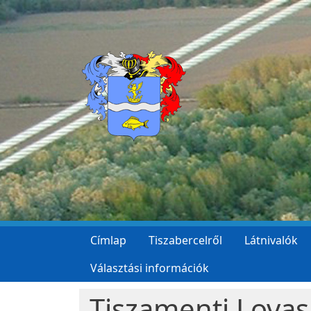
Ugrás a tartalomra
Címlap
Tiszabercelről
Látnivalók
Választási információk
Tiszamenti Lovas