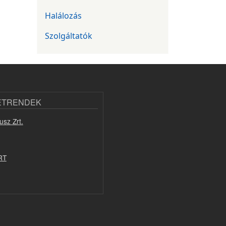
Halálozás
Szolgáltatók
ETRENDEK
usz Zrt.
RT