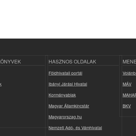
KÖNYVEK
HASZNOS OLDALAK
MEN
Földhivatali portál
Volánb
k
Ibányi Járási Hivatal
MÁV
Kormányablak
MAHA
Magyar Államkincstár
BKV
Magyarorszag.hu
Nemzeti Adó- és Vámhivatal