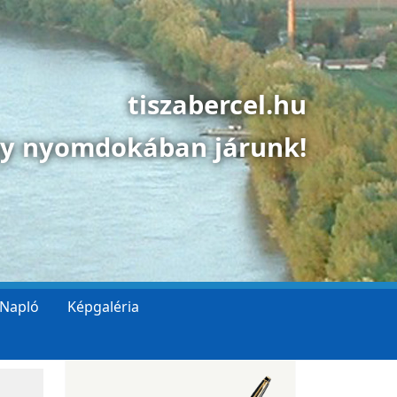
tiszabercel.hu
gy nyomdokában járunk!
 Napló
Képgaléria