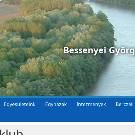
Bessenyei Györ
Egyesületeink
Egyházak
Intezmenyek
Berczeli
klub