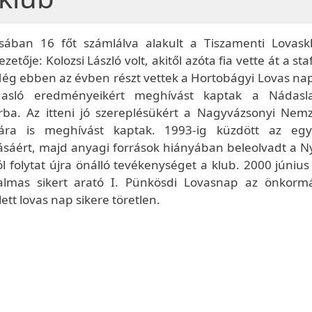
isában 16 főt számlálva alakult a Tiszamenti Lovask
zetője: Kolozsi László volt, akitől azóta fia vette át a sta
Még ebben az évben részt vettek a Hortobágyi Lovas na
gasló eredményeikért meghívást kaptak a Nádasl
ba. Az itteni jó szereplésükért a Nagyvázsonyi Nemz
ára is meghívást kaptak. 1993-ig küzdött az egy
áért, majd anyagi források hiányában beleolvadt a Ny
ól folytat újra önálló tevékenységet a klub. 2000 júniu
lmas sikert arató I. Pünkösdi Lovasnap az önkorm
tt lovas nap sikere töretlen.