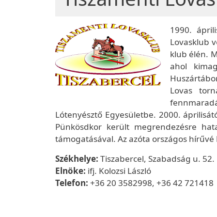
1990. ápril
Lovasklub ve
klub élén. 
ahol kima
Huszártábor
Lovas torn
fennmaradás
Lótenyésztő Egyesületbe. 2000. áprilisát
Pünkösdkor került megrendezésre hata
támogatásával. Az azóta országos hírűvé le
Székhelye:
Tiszabercel, Szabadság u. 52.
Elnöke:
ifj. Kolozsi László
Telefon:
+36 20 3582998, +36 42 721418