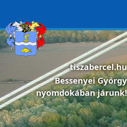
Ugrás a tartalomra
tiszabercel.hu
Bessenyei György
nyomdokában járunk!