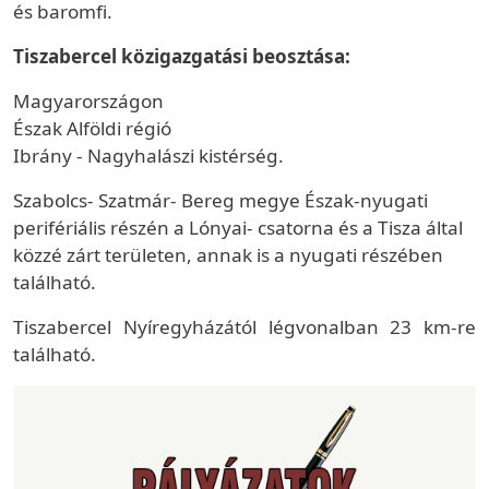
és baromfi.
Tiszabercel közigazgatási beosztása:
Magyarországon
Észak Alföldi régió
Ibrány - Nagyhalászi kistérség.
Szabolcs- Szatmár- Bereg megye Észak-nyugati
perifériális részén a Lónyai- csatorna és a Tisza által
közzé zárt területen, annak is a nyugati részében
található.
Tiszabercel Nyíregyházától légvonalban 23 km-re
található.