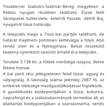
Tiszabercel Szabolcs-Szatmár-Bereg megyében a
Rétköz nyugati részében található. Észak felől
Sárospatak külterülete, keletről Paszab, délről Buj,
nyugatról Gáva határolja.
A település maga a Tisza bal partján található, de
határát majdnem pontosan kettévágja a folyó. Alsó
rendű úton és a Nyíregyháza- Balsát összekötő
keskeny nyomközű vasúton érhető el a település.
Területe 3.138 kh, a földek minősége iszapos, illetve
fekete homok.
A bal parti rész jellegzetesen felső tiszai: agyag és
vályogtalaj. A lakosság száma jelenleg 2087 fő, az
emberek többsége mezőgazdálkodással foglalkozik.
A gazdálkodás középpontjában a búza, kukorica,
napraforgó és a szálastakarmányok termelése áll, az
állattartás középpontjában a szarvasmarha, sertés