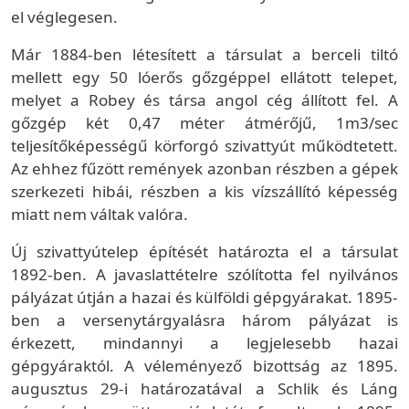
el véglegesen.
Már 1884-ben létesített a társulat a berceli tiltó
mellett egy 50 lóerős gőzgéppel ellátott telepet,
melyet a Robey és társa angol cég állított fel. A
gőzgép két 0,47 méter átmérőjű, 1m3/sec
teljesítőképességű körforgó szivattyút működtetett.
Az ehhez fűzött remények azonban részben a gépek
szerkezeti hibái, részben a kis vízszállító képesség
miatt nem váltak valóra.
Új szivattyútelep építését határozta el a társulat
1892-ben. A javaslattételre szólította fel nyilvános
pályázat útján a hazai és külföldi gépgyárakat. 1895-
ben a versenytárgyalásra három pályázat is
érkezett, mindannyi a legjelesebb hazai
gépgyáraktól. A véleményező bizottság az 1895.
augusztus 29-i határozatával a Schlik és Láng