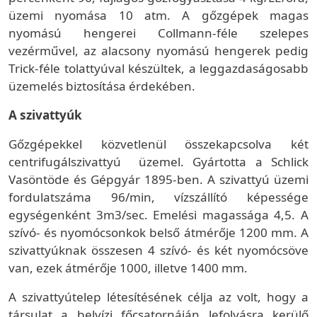
üzemi nyomása 10 atm. A gőzgépek magas
nyomású hengerei Collmann-féle szelepes
vezérművel, az alacsony nyomású hengerek pedig
Trick-féle tolattyúval készültek, a leggazdaságosabb
üzemelés biztosítása érdekében.
A szivattyúk
Gőzgépekkel közvetlenül összekapcsolva két
centrifugálszivattyú üzemel. Gyártotta a Schlick
Vasöntöde és Gépgyár 1895-ben. A szivattyú üzemi
fordulatszáma 96/min, vízszállító képessége
egységenként 3m3/sec. Emelési magassága 4,5. A
szívó- és nyomócsonkok belső átmérője 1200 mm. A
szivattyúknak összesen 4 szívó- és két nyomócsöve
van, ezek átmérője 1000, illetve 1400 mm.
A szivattyútelep létesítésének célja az volt, hogy a
társulat a belvízi főcsatornáján lefolyásra kerülő