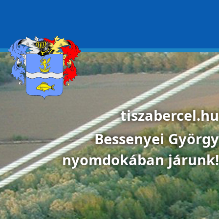
Ugrás a tartalomra
tiszabercel.hu
Bessenyei György
nyomdokában járunk!