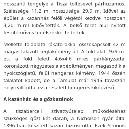
hosszanti tengelye a Tisza töltésével párhuzamos.
Szélessége 11,2 m, hosszúsága 29,9 m. Idővel az
épület a kazánház felőli végétől kezdve hosszban
3,20 m-rel kibővítették. A belső teret alul nyitott
feszítőműves fedélszékkel fedettek.
Mellette földalatti rókatorokkal összekapcsolt 42 m
magas falazott téglakémény áll. A föld alatt 9x9 m-
es, a föld felett 4,6x4,6 m-es párkányzattal
koronázott négyzetes alapépítményen magasodik a
nyolcszögletű, felül hengeres kémény. 1944 őszén
találatot kapott, de a Társulat már 1945 tavaszán
helyreállította, ez a rész lett hengeres kiképzésű.
A kazánház és a gőzkazánok
A tiszaberceli szivattyútelep működéséhez
szükséges gőzt két darab, a Nicholson gyár által
1896-ban készített kazán biztosította. Ezek Simonis