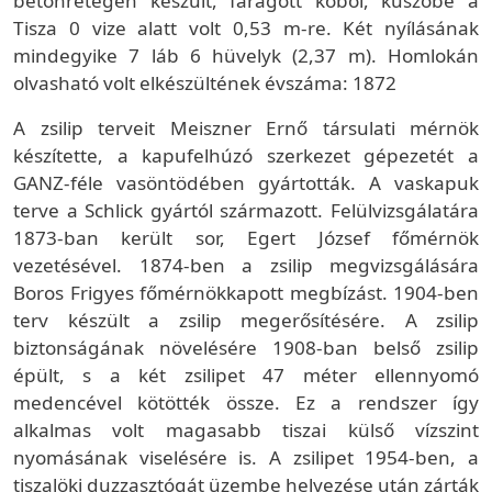
betonrétegen készült, faragott kőből, küszöbe a
Tisza 0 vize alatt volt 0,53 m-re. Két nyílásának
mindegyike 7 láb 6 hüvelyk (2,37 m). Homlokán
olvasható volt elkészültének évszáma: 1872
A zsilip terveit Meiszner Ernő társulati mérnök
készítette, a kapufelhúzó szerkezet gépezetét a
GANZ-féle vasöntödében gyártották. A vaskapuk
terve a Schlick gyártól származott. Felülvizsgálatára
1873-ban került sor, Egert József főmérnök
vezetésével. 1874-ben a zsilip megvizsgálására
Boros Frigyes főmérnökkapott megbízást. 1904-ben
terv készült a zsilip megerősítésére. A zsilip
biztonságának növelésére 1908-ban belső zsilip
épült, s a két zsilipet 47 méter ellennyomó
medencével kötötték össze. Ez a rendszer így
alkalmas volt magasabb tiszai külső vízszint
nyomásának viselésére is. A zsilipet 1954-ben, a
tiszalöki duzzasztógát üzembe helyezése után zárták