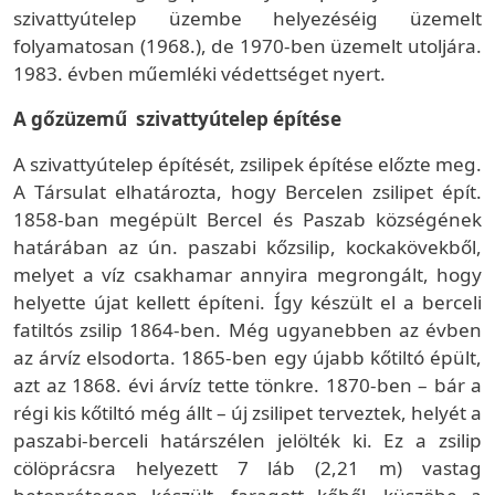
szivattyútelep üzembe helyezéséig üzemelt
folyamatosan (1968.), de 1970-ben üzemelt utoljára.
1983. évben műemléki védettséget nyert.
A gőzüzemű szivattyútelep építése
A szivattyútelep építését, zsilipek építése előzte meg.
A Társulat elhatározta, hogy Bercelen zsilipet épít.
1858-ban megépült Bercel és Paszab községének
határában az ún. paszabi kőzsilip, kockakövekből,
melyet a víz csakhamar annyira megrongált, hogy
helyette újat kellett építeni. Így készült el a berceli
fatiltós zsilip 1864-ben. Még ugyanebben az évben
az árvíz elsodorta. 1865-ben egy újabb kőtiltó épült,
azt az 1868. évi árvíz tette tönkre. 1870-ben – bár a
régi kis kőtiltó még állt – új zsilipet terveztek, helyét a
paszabi-berceli határszélen jelölték ki. Ez a zsilip
cölöprácsra helyezett 7 láb (2,21 m) vastag