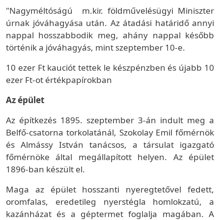
"Nagyméltóságú m.kir. földművelésügyi Miniszter
úrnak jóváhagyása után. Az átadási határidő annyi
nappal hosszabbodik meg, ahány nappal később
történik a jóváhagyás, mint szeptember 10-e.
10 ezer Ft kauciót tettek le készpénzben és újabb 10
ezer Ft-ot értékpapírokban
Az épület
Az építkezés 1895. szeptember 3-án indult meg a
Belfő-csatorna torkolatánál, Szokolay Emil főmérnök
és Almássy István tanácsos, a társulat igazgató
főmérnöke által megállapított helyen. Az épület
1896-ban készült el.
Maga az épület hosszanti nyeregtetővel fedett,
oromfalas, eredetileg nyerstégla homlokzatú, a
kazánházat és a géptermet foglalja magában. A