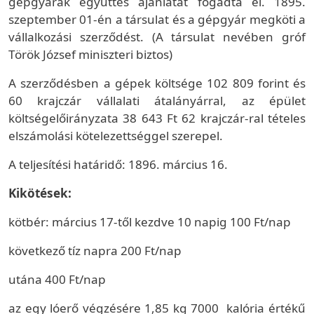
gépgyárak együttes ajánlatát fogadta el. 1895.
szeptember 01-én a társulat és a gépgyár megköti a
vállalkozási szerződést. (A társulat nevében gróf
Török József miniszteri biztos)
A szerződésben a gépek költsége 102 809 forint és
60 krajczár vállalati átalányárral, az épület
költségelőirányzata 38 643 Ft 62 krajczár-ral tételes
elszámolási kötelezettséggel szerepel.
A teljesítési határidő: 1896. március 16.
Kikötések:
kötbér: március 17-től kezdve 10 napig 100 Ft/nap
következő tíz napra 200 Ft/nap
utána 400 Ft/nap
az egy lóerő végzésére 1,85 kg 7000 kalória értékű