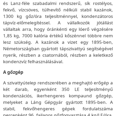
és Lanz-féle szabadalmi rendszerű, sík rostélyos,
fekvő, vízcsöves, túlhevítő nélküli stabil kazánok,
1300 kg gőz/óra teljesítménnyel, kondenzátoros
tápvíz-előmelegítéssel. A vállalkozók jótállást
vállaltak arra, hogy óránkénti egy lóerő végzésére
1,85 kg, 7000 kalória értékű kőszénnel többre nem
lesz szükség. A kazánok a vizet egy 1895-ben,
Németországban gyártott tápszivattyú segítségével
nyerik, részben a csatornából, részben a keletkező
kondenzvíz felhasználásával.
A gőzgép
A szivattyútelep rendszerében a meghajtó erőgép a
két darab, egyenként 350 LE teljesítményű
kondenzációs, ikerhengeres kompaund gőzgép,
melyeket a Láng Gépgyár gyártott 1895-ben. A
stabil, fekvőhengeres gépek fordulatszáma
percenként 96, fajlagos gőzfogyasztása 4 kg/LE/óra,