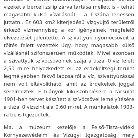
vizeket a berceli zsilip zárva tartása mellett is – tehát
magasabb külső vízállásnál – a Tiszába lehessen
juttatni. Ez 603 km2 kiterjedésű vízgyűjtő területről
érkező vízmennyiség a kor igényeinek megfelelő
elvezetését jelentette. A szivattyúk nyomócsöveit a
töltés felett vezették úgy, hogy magasabb külső
vízállásnál szifonszerűen működtek. Mivel azonban
a szivattyúk szívócsöveinek szája a tiszai 0 víz felett
2,50 m-re helyezkedett el, az érdekeltségi terület
legmélyebben fekvő laposairól a víz, szivattyúzással
nem volt eltávolítható, amit az érdekeltek joggal
sérelmeztek. E hiányok kiküszöbölésére a társulat
1901-ben tervet készített a szívócsővel lemélyítésére
a tiszai 0 vízszint alá 0,60 m-rel. A munkálatok 1903-
ra be is fejeződtek.
Ma, a múzeum kezelője a Felső-Tisza-vidéki
Környezetvédelmi és Vízügyi Igazgatóság, mely