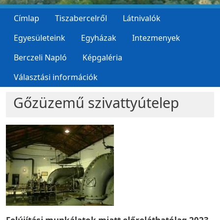
Címlap
Tiszabercelről
Látnivalók
Egyesületeink
Egyházak
Intezmenyek
Berczeli Napló
Képgaléria
Választási információk
Gőzüzemű szivattyútelep