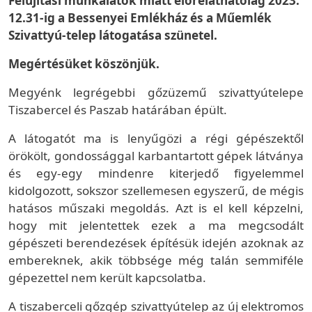
Felújítási munkálatok miatt előreláthatólag 2023.
12.31-ig a Bessenyei Emlékház és a Műemlék
Szivattyú-telep látogatása szünetel.
Megértésüket köszönjük.
Megyénk legrégebbi gőzüzemű szivattyútelepe
Tiszabercel és Paszab határában épült.
A látogatót ma is lenyűgözi a régi gépészektől
örökölt, gondossággal karbantartott gépek látványa
és egy-egy mindenre kiterjedő figyelemmel
kidolgozott, sokszor szellemesen egyszerű, de mégis
hatásos műszaki megoldás. Azt is el kell képzelni,
hogy mit jelentettek ezek a ma megcsodált
gépészeti berendezések építésük idején azoknak az
embereknek, akik többsége még talán semmiféle
gépezettel nem került kapcsolatba.
A tiszaberceli gőzgép szivattyútelep az új elektromos