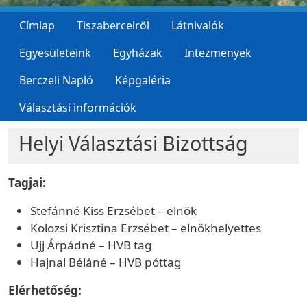
Címlap
Tiszabercelről
Látnivalók
Egyesületeink
Egyházak
Intezmenyek
Berczeli Napló
Képgaléria
Választási információk
Helyi Választási Bizottság
Tagjai:
Stefánné Kiss Erzsébet – elnök
Kolozsi Krisztina Erzsébet – elnökhelyettes
Ujj Árpádné – HVB tag
Hajnal Béláné – HVB póttag
Elérhetőség: