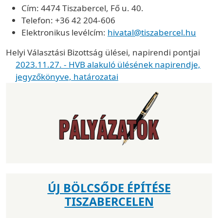
Cím: 4474 Tiszabercel, Fő u. 40.
Telefon: +36 42 204-606
Elektronikus levélcím:
hivatal@tiszabercel.hu
Helyi Választási Bizottság ülései, napirendi pontjai
2023.11.27. - HVB alakuló ülésének napirendje,
jegyzőkönyve, határozatai
ÚJ BÖLCSŐDE ÉPÍTÉSE
TISZABERCELEN