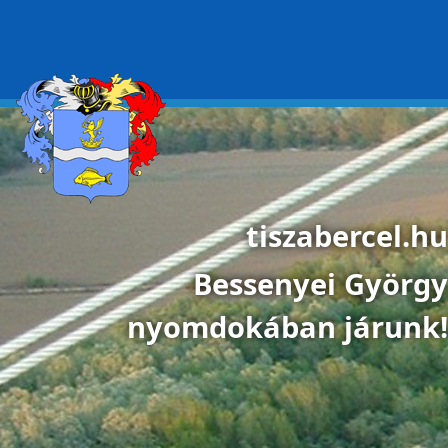
Ugrás a tartalomra
tiszabercel.hu
Bessenyei György
nyomdokában járunk!