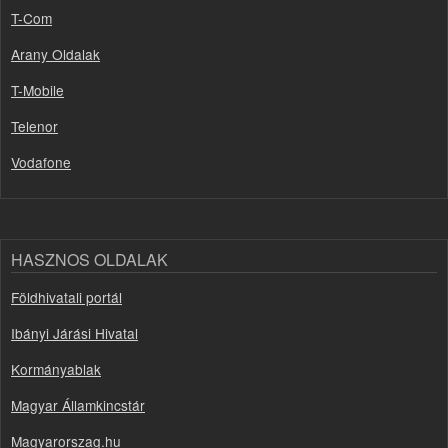
T-Com
Arany Oldalak
T-Mobile
Telenor
Vodafone
HASZNOS OLDALAK
Földhivatali portál
Ibányi Járási Hivatal
Kormányablak
Magyar Államkincstár
Magyarorszag.hu