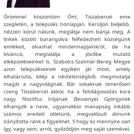
Örömmel köszöntöm Önt, Tiszabercel eme
szegletén, a település honlapján. Kerüljön beljebb,
nézzen körül nálunk, meglátja nem bánja meg. A
linkek között barangolva felfedezheti községünk
emlékeit, olvashat mindennapjainkról, de ha
kíváncsi, megtalálja a jövőbe mutató
elképzeléseinket is. Szabolcs-Szatmár-Bereg Megye
azon településeinek egyikén jár most, amely
elhatározta, kilép a névtelenségből, megmutatja
magát a nagyvilágnak. Bár sokaknak ismerősen
cseng Tiszabercel akkor, ha a felvilágosodás kora
nagy filozófus írójának Bessenyei Györgynek
elhangzik a neve, ugyanakkor manapság inkább
számos eredeti ötletünk, megvalósult álmunk
irányította ránk a figyelmet. S hogy ez mennyire van
így, vagy sem, arról, győződjön meg saját szemével.