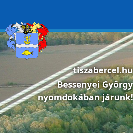
Ugrás a tartalomra
tiszabercel.hu
Bessenyei György
nyomdokában járunk!