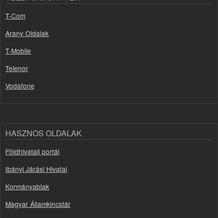
T-Com
Arany Oldalak
T-Mobile
Telenor
Vodafone
HASZNOS OLDALAK
Földhivatali portál
Ibányi Járási Hivatal
Kormányablak
Magyar Államkincstár