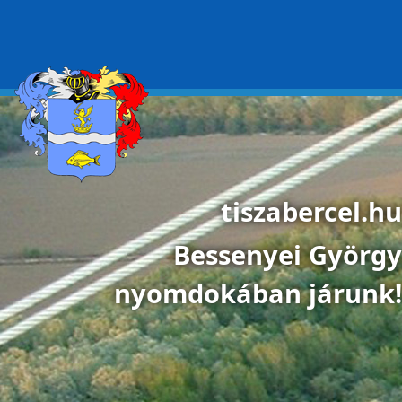
Ugrás a tartalomra
tiszabercel.hu
Bessenyei György
nyomdokában járunk!