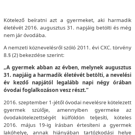
Kötelező beíratni azt a gyermeket, aki harmadik
életévét 2016. augusztus 31. napjáig betölti és még
nem jár óvodába.
A nemzeti köznevelésről szóló 2011. évi CXC. törvény
8.§ (2) bekezdése szerint:
„A gyermek abban az évben, melynek augusztus
31. napjáig a harmadik életévét betölti, a nevelési
év kezdő napjától legalább napi négy órában
óvodai foglalkozáson vesz részt.”
2016. szeptember 1-jétől óvodai nevelésre kötelezett
gyermek szülője, amennyiben gyermeke az
óvodakötelezettségét külföldön teljesíti, köteles
2016. május 19-ig írásban értesíteni a gyermek
lakóhelye, annak hiányában tartózkodási helye