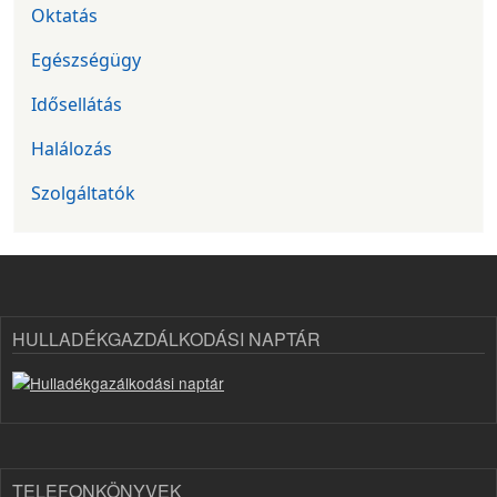
Oktatás
Egészségügy
Idősellátás
Halálozás
Szolgáltatók
HULLADÉKGAZDÁLKODÁSI NAPTÁR
TELEFONKÖNYVEK