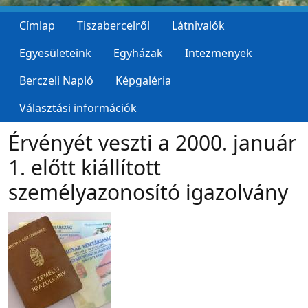
Címlap
Tiszabercelről
Látnivalók
Egyesületeink
Egyházak
Intezmenyek
Berczeli Napló
Képgaléria
Választási információk
Érvényét veszti a 2000. január
1. előtt kiállított
személyazonosító igazolvány