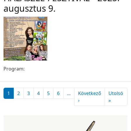
augusztus 9.
Program:
Oldalszámozás
1
2
3
4
5
6
…
Következő
Utolsó
Következő oldal
Utolsó ol
›
»