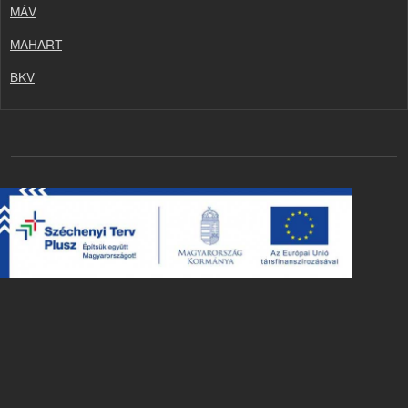
MÁV
MAHART
BKV