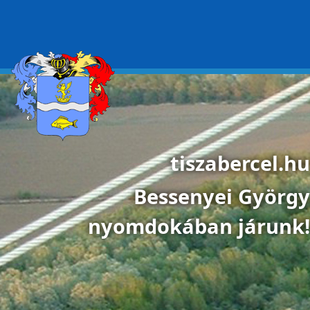
Ugrás a tartalomra
tiszabercel.hu
Bessenyei György
nyomdokában járunk!