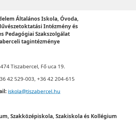
delem Általános Iskola, Óvoda,
űvészetoktatási Intézmény és
s Pedagógiai Szakszolgálat
zaberceli tagintézménye
474 Tiszabercel, Fő uca 19.
36 42 529-003, +36 42 204-615
il:
iskola@tiszabercel.hu
m, Szakközépiskola, Szakiskola és Kollégium