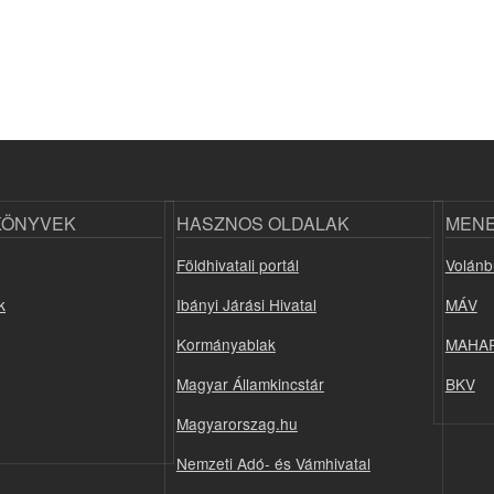
KÖNYVEK
HASZNOS OLDALAK
MEN
Földhivatali portál
Volánb
k
Ibányi Járási Hivatal
MÁV
Kormányablak
MAHA
Magyar Államkincstár
BKV
Magyarorszag.hu
Nemzeti Adó- és Vámhivatal