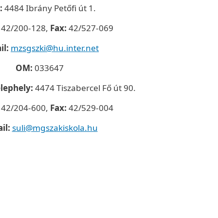
:
4484 Ibrány Petőfi út 1.
42/200-128,
Fax:
42/527-069
il:
mzsgszki@hu.inter.net
OM:
033647
elephely:
4474 Tiszabercel Fő út 90.
42/204-600,
Fax:
42/529-004
il:
suli@mgszakiskola.hu