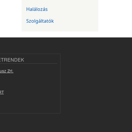
Halálozás
Szolgáltatók
ETRENDEK
usz Zrt.
RT