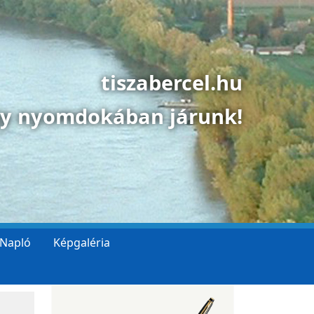
tiszabercel.hu
gy nyomdokában járunk!
 Napló
Képgaléria