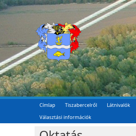
Ugrás a tartalomra
Címlap
Tiszabercelről
Látnivalók
Választási információk
Oktatás