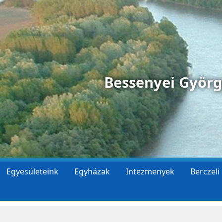
Bessenyei Györ
Egyesületeink
Egyházak
Intezmenyek
Berczeli