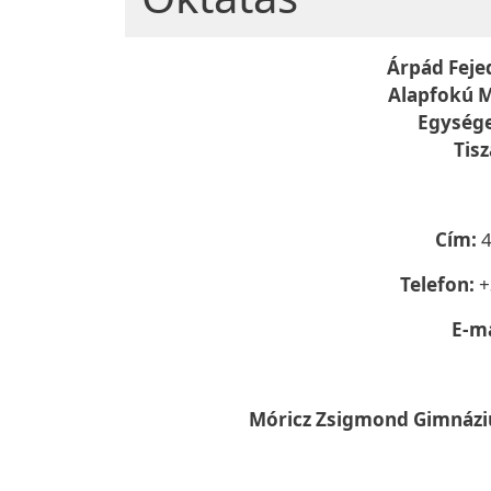
Árpád Feje
Alapfokú M
Egysége
Tis
Cím:
4
Telefon:
+
E-ma
Móricz Zsigmond Gimnáziu