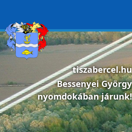
Ugrás a tartalomra
tiszabercel.hu
Bessenyei György
nyomdokában járunk!