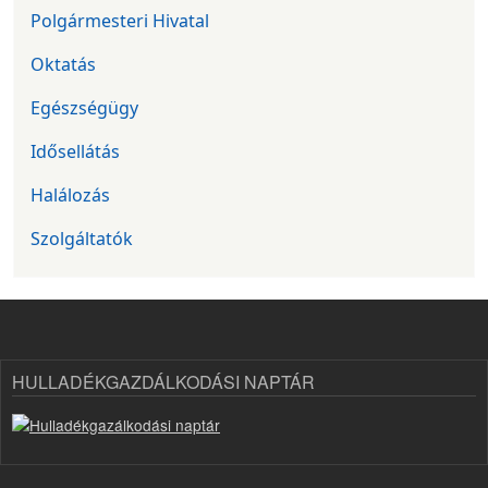
Polgármesteri Hivatal
Oktatás
Egészségügy
Idősellátás
Halálozás
Szolgáltatók
HULLADÉKGAZDÁLKODÁSI NAPTÁR