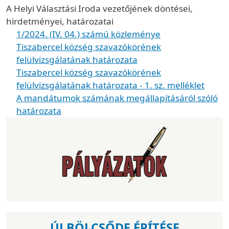
A Helyi Választási Iroda vezetőjének döntései,
hirdetményei, határozatai
1/2024. (IV. 04.) számú közleménye
Tiszabercel község szavazókörének
felülvizsgálatának határozata
Tiszabercel község szavazókörének
felülvizsgálatának határozata - 1. sz. melléklet
A mandátumok számának megállapításáról szóló
határozata
ÚJ BÖLCSŐDE ÉPÍTÉSE