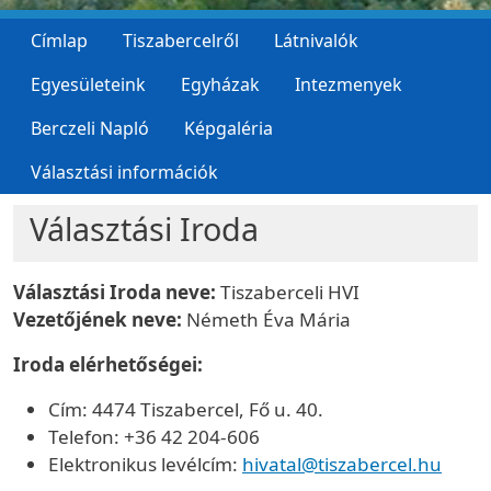
Címlap
Tiszabercelről
Látnivalók
Egyesületeink
Egyházak
Intezmenyek
Berczeli Napló
Képgaléria
Választási információk
Választási Iroda
Választási Iroda neve:
Tiszaberceli HVI
Vezetőjének neve:
Németh Éva Mária
Iroda elérhetőségei:
Cím: 4474 Tiszabercel, Fő u. 40.
Telefon: +36 42 204-606
Elektronikus levélcím:
hivatal@tiszabercel.hu