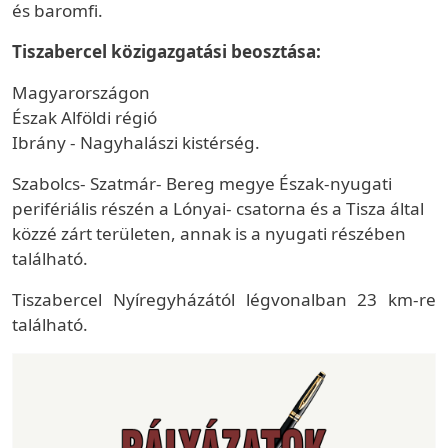
és baromfi.
Tiszabercel közigazgatási beosztása:
Magyarországon
Észak Alföldi régió
Ibrány - Nagyhalászi kistérség.
Szabolcs- Szatmár- Bereg megye Észak-nyugati
perifériális részén a Lónyai- csatorna és a Tisza által
közzé zárt területen, annak is a nyugati részében
található.
Tiszabercel Nyíregyházától légvonalban 23 km-re
található.