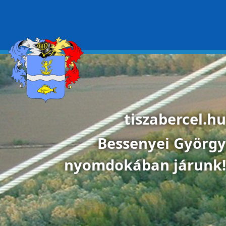
Ugrás a tartalomra
tiszabercel.hu
Bessenyei György
nyomdokában járunk!