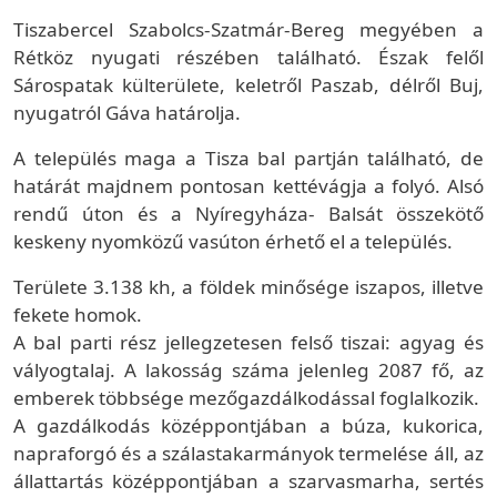
Tiszabercel Szabolcs-Szatmár-Bereg megyében a
Rétköz nyugati részében található. Észak felől
Sárospatak külterülete, keletről Paszab, délről Buj,
nyugatról Gáva határolja.
A település maga a Tisza bal partján található, de
határát majdnem pontosan kettévágja a folyó. Alsó
rendű úton és a Nyíregyháza- Balsát összekötő
keskeny nyomközű vasúton érhető el a település.
Területe 3.138 kh, a földek minősége iszapos, illetve
fekete homok.
A bal parti rész jellegzetesen felső tiszai: agyag és
vályogtalaj. A lakosság száma jelenleg 2087 fő, az
emberek többsége mezőgazdálkodással foglalkozik.
A gazdálkodás középpontjában a búza, kukorica,
napraforgó és a szálastakarmányok termelése áll, az
állattartás középpontjában a szarvasmarha, sertés