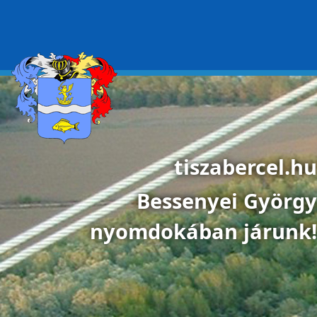
Ugrás a tartalomra
tiszabercel.hu
Bessenyei György
nyomdokában járunk!