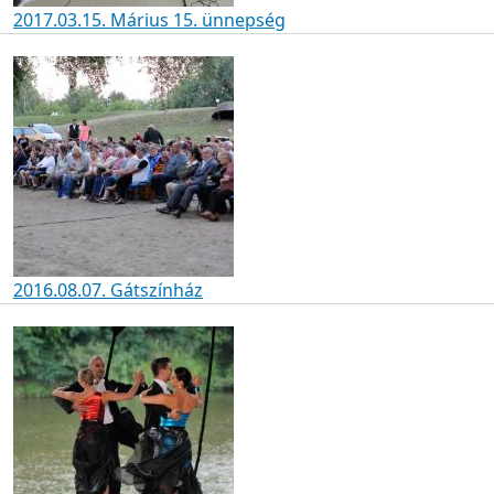
2017.03.15. Márius 15. ünnepség
2016.08.07. Gátszínház