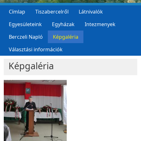
Címlap
Tiszabercelről
Látnivalók
Egyesületeink
Egyházak
Intezmenyek
Berczeli Napló
Képgaléria
Választási információk
Képgaléria