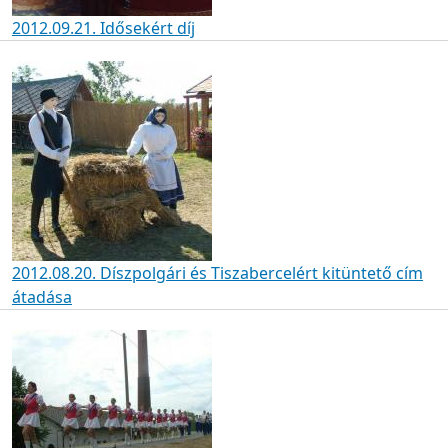
2012.09.21. Idősekért díj
2012.08.20. Díszpolgári és Tiszabercelért kitüntető cím
átadása