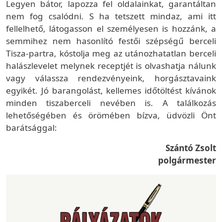
Legyen bátor, lapozza fel oldalainkat, garantáltan
nem fog csalódni. S ha tetszett mindaz, ami itt
fellelhető, látogasson el személyesen is hozzánk, a
semmihez nem hasonlító festői szépségű berceli
Tisza-partra, kóstolja meg az utánozhatatlan berceli
halászlevelet melynek receptjét is olvashatja nálunk
vagy válassza rendezvényeink, horgásztavaink
egyikét. Jó barangolást, kellemes időtöltést kívánok
minden tiszaberceli nevében is. A találkozás
lehetőségében és örömében bízva, üdvözli Önt
barátsággal:
Szántó Zsolt
polgármester