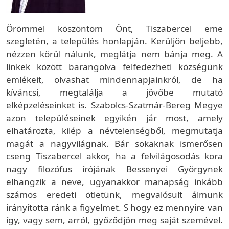
Örömmel köszöntöm Önt, Tiszabercel eme
szegletén, a település honlapján. Kerüljön beljebb,
nézzen körül nálunk, meglátja nem bánja meg. A
linkek között barangolva felfedezheti községünk
emlékeit, olvashat mindennapjainkról, de ha
kíváncsi, megtalálja a jövőbe mutató
elképzeléseinket is. Szabolcs-Szatmár-Bereg Megye
azon településeinek egyikén jár most, amely
elhatározta, kilép a névtelenségből, megmutatja
magát a nagyvilágnak. Bár sokaknak ismerősen
cseng Tiszabercel akkor, ha a felvilágosodás kora
nagy filozófus írójának Bessenyei Györgynek
elhangzik a neve, ugyanakkor manapság inkább
számos eredeti ötletünk, megvalósult álmunk
irányította ránk a figyelmet. S hogy ez mennyire van
így, vagy sem, arról, győződjön meg saját szemével.