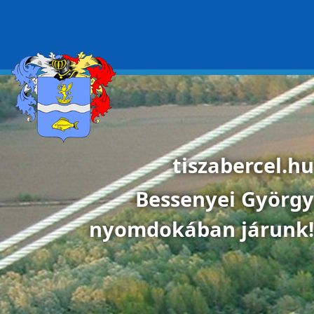
Ugrás a tartalomra
tiszabercel.hu
Bessenyei György
nyomdokában járunk!