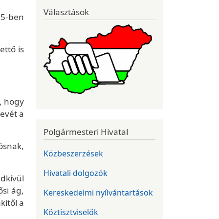
Választások
335-ben
ettő is
t, hogy
evét a
Polgármesteri Hivatal
ósnak,
Közbeszerzések
Hivatali dolgozók
dkívül
ősi ág,
Kereskedelmi nyílvántartások
itől a
Köztisztviselők