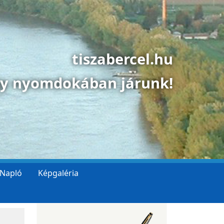
tiszabercel.hu
gy nyomdokában járunk!
 Napló
Képgaléria