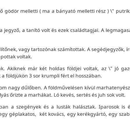
ő gödör melletti ( ma a bányató melletti rész ) \" putri
 jegyző, a tanító volt és ezek családtagjai. A legmaga
özelítőnek, vagy tartozónak számítottak. A segédjegyzők, 
pottak voltak.
k. Akiknek már két holdas földjei voltak, az \" jó ga
k a földjükön 3 sor krumpli fért el hosszában.
om nagy dűlőben. A földművelésen kívül marhatenyész
lyás őrizte a marhákat. Ló kevés, sertés és juh sok volt.
ában a szegények és a lusták halásztak. Iparosok is é
 egy géplakatos, két kovács, egy kerékgyártó, egy szab