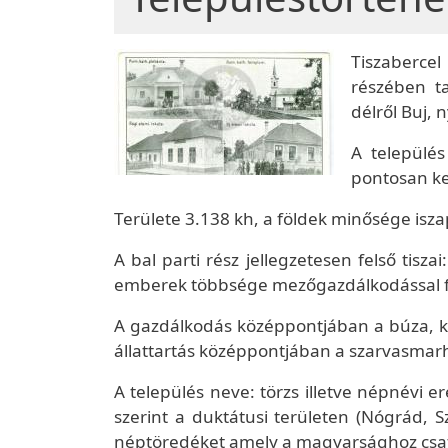
Tiszaberc
részében ta
délről Buj, 
A települé
pontosan ke
Területe 3.138 kh, a földek minősége isza
A bal parti rész jellegzetesen felső tisz
emberek többsége mezőgazdálkodással fo
A gazdálkodás középpontjában a búza, ku
állattartás középpontjában a szarvasmarh
A település neve: törzs illetve népnév
szerint a duktátusi területen (Nógrád, 
néptöredéket amely a magyarsághoz csat