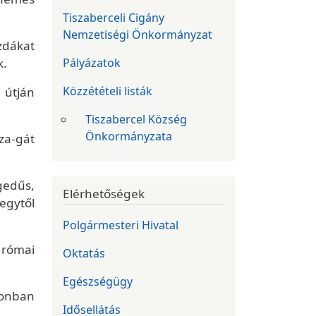
Tiszaberceli Cigány
Nemzetiségi Önkormányzat
zdákat
Pályázatok
k.
Közzétételi listák
 útján
Tiszabercel Község
Önkormányzata
sza-gát
gedűs,
Elérhetőségek
 egytől
Polgármesteri Hivatal
 római
Oktatás
Egészségügy
zonban
Idősellátás