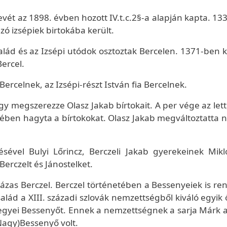
nevét az 1898. évben hozott IV.t.c.2§-a alapján kapta. 1
 izsépiek birtokába került.
alád és az Izsépi utódok osztoztak Bercelen. 1371-ben k
Bercel.
ercelnek, az Izsépi-részt István fia Bercelnek.
gy megszerezze Olasz Jakab bírtokait. A per vége az let
zében hagyta a bírtokokat. Olasz Jakab megváltoztatta n
ével Bulyi Lőrincz, Berczeli Jakab gyerekeinek Mikl
rczelt és Jánostelket.
ázas Berczel. Berczel történetében a Bessenyeiek is ren
alád a XIII. századi szlovák nemzettségből kiváló egyik 
yei Bessenyőt. Ennek a nemzettségnek a sarja Márk ak
Nagy)Bessenyő volt.