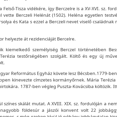
Felső-Tisza vidékére, így Berczelre is a XV-XVI. sz. for
l vette Berczeli Helénát (1502). Heléna egyetlen testv
solya és Kata s ezzel a Berczeli nevet viselő családnak
 helyezte át rezidenciáját Bercelre.
yik kiemelkedő személyiség Berczel történetében Bes
Terézia testőrségében szolgált. Költő és egy új műve
lt.
agyar Református Egyház követe lesz Bécsben.1779-ben 
képpen kinevezte címzetes kormányőrnek. Mária Terézia 
irtokára. 1787-ben végleg Puszta-Kovácsiba költözik. Itt
l színes skálát mutat. A XVIII. XIX. sz. fordulóján a n
gnagyobb földesúr a jászói konvent volt 22 jobbágg
köznemes, s még ezeken kívül jó néhány jobbágytalan ki