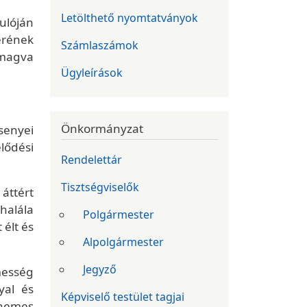
Letölthető nyomtatványok
dulóján
érének
Számlaszámok
 magva
Ügyleírások
Önkormányzat
senyei
lődési
Rendelettár
Tisztségviselők
áttért
halála
Polgármester
 élt és
Alpolgármester
Jegyző
emesség
yal és
Képviselő testület tagjai
snemes