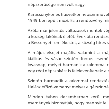
népszerűsége nem volt nagy.
Karácsonykor és húsvétkor népszínműveket
1949-ben épült mozi. Ez a rendezvény mi
Azóta már jelentős változások mentek vég
a község lakóinak életét. Évek óta rends
a Bessenyei - emlékestet, a község híres s
A május elsejei majális, valamint a 
kiállítás és vásár szintén fontos es
lovasnap, melyet harmadik alkalommal r
egy régi népszokást is felelevenítenek: a 
Szintén harmadik alkalommal rendezté
Halászléfőző-versenyt melyet a gátszínhá
Minden évben decemberben kerül meg
események bizonyítják, hogy mennyit fejlő