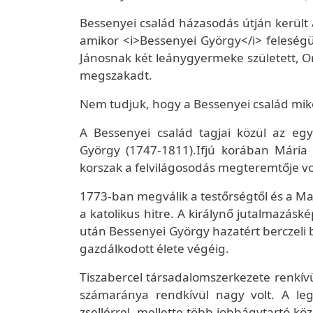
Bessenyei család házasodás útján került a 
amikor <i>Bessenyei György</i> feleségü
Jánosnak két leánygyermeke született, Or
megszakadt.
Nem tudjuk, hogy a Bessenyei család mikor
A Bessenyei család tagjai közül az eg
György (1747-1811).Ifjú korában Mária 
korszak a felvilágosodás megteremtője vo
1773-ban megválik a testőrségtől és a M
a katolikus hitre. A királynő jutalmazás
után Bessenyei György hazatért berczeli b
gazdálkodott élete végéig.
Tiszabercel társadalomszerkezete renkívü
számaránya rendkívül nagy volt. A le
zsellérrel, mellette több jobbágytartó 