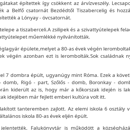
átakat építettek így csökkent az árvízveszély. Lecsapo
k a Belfő csatornát Bezdédtől Tiszabercelig és hozz
tették a Lónyay - övcsatornát.
epe a tiszaberceli.A zsilipek és a szivattyútelepek fel
ivattyútelepet műemlékké nyilvánították.
églagyár épülete,melyet a 80-as évek végén leromboltak
 végén azonban ezt is lerombolták.Sok családnak ny
cel 7 dombra épült, ugyanúgy mint Róma. Ezek a követ
 domb, Rigó - part, Szőlős - domb, Boronkay - dom
án kiderült az is, hogy már a kőkorszak idején is lakt
 idejében már fejlett emberi kultúra volt itt.
kított tanteremben zajlott. Az elemi iskola 6 osztály v
általános iskola 80-as évek eljén épült.
 jelentették. Falukönyvtár is működött a községház