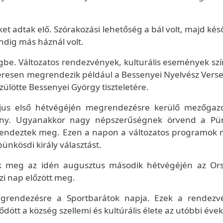
 adtak elő. Szórakozási lehetőség a bál volt, majd kés
ndig más háznál volt.
be. Változatos rendezvények, kulturális események szín
zeresen megrendezik például a Bessenyei Nyelvész Verse
zülötte Bessenyei György tiszteletére.
május első hétvégéjén megrendezésre kerülő mezőgaz
emény. Ugyanakkor nagy népszerűségnek örvend a Pü
endeztek meg. Ezen a napon a változatos programok m
pünkösdi király választást.
k meg az idén augusztus második hétvégéjén az Or
zi nap előzött meg.
rendezésre a Sportbarátok napja. Ezek a rendezv
dött a község szellemi és kultúrális élete az utóbbi éve