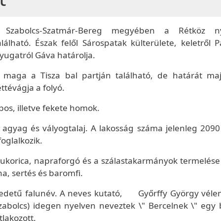
el Szabolcs-Szatmár-Bereg megyében a Rétköz ny
lálható. Észak felől Sárospatak külterülete, keletről P
nyugatról Gáva határolja.
s maga a Tisza bal partján található, de határát m
ttévágja a folyó.
pos, illetve fekete homok.
ai: agyag és vályogtalaj. A lakosság száma jelenleg 2090
glalkozik.
korica, napraforgó és a szálastakarmányok termelése á
a, sertés és baromfi.
i eredetű falunév. A neves kutató, Győrffy György vél
Szabolcs) idegen nyelven neveztek \" Bercelnek \" egy 
lakozott.