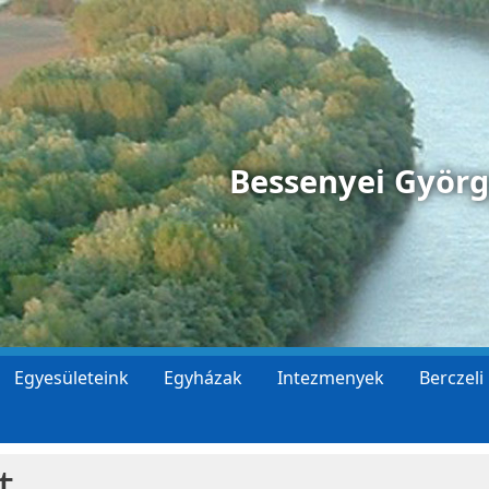
Bessenyei Györ
Egyesületeink
Egyházak
Intezmenyek
Berczeli
t