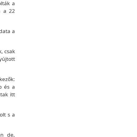
lták a
á a 22
adata a
, csak
újtott
kezők:
b és a
ak itt
olt s a
án de,