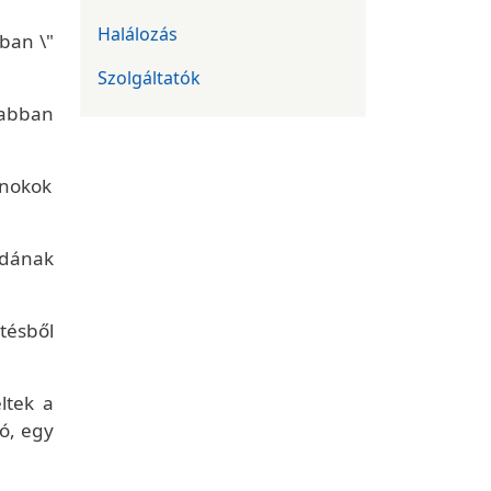
Halálozás
kban \"
Szolgáltatók
sabban
írnokok
zdának
tésből
ltek a
ó, egy