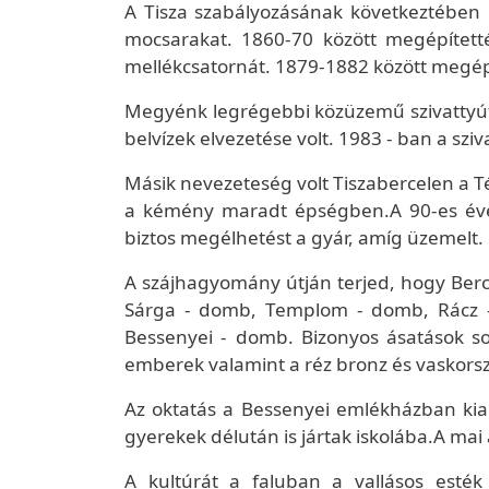
A Tisza szabályozásának következtében g
mocsarakat. 1860-70 között megépítetté
mellékcsatornát. 1879-1882 között megépí
Megyénk legrégebbi közüzemű szivattyútel
belvízek elvezetése volt. 1983 - ban a sz
Másik nevezeteség volt Tiszabercelen a T
a kémény maradt épségben.A 90-es évek
biztos megélhetést a gyár, amíg üzemelt.
A szájhagyomány útján terjed, hogy Ber
Sárga - domb, Templom - domb, Rácz -
Bessenyei - domb. Bizonyos ásatások sor
emberek valamint a réz bronz és vaskorszak
Az oktatás a Bessenyei emlékházban kiala
gyerekek délután is jártak iskolába.A mai 
A kultúrát a faluban a vallásos esték