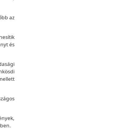
őbb az
esítik
nyt és
dasági
nkösdi
ellett
szágos
ények,
kben.