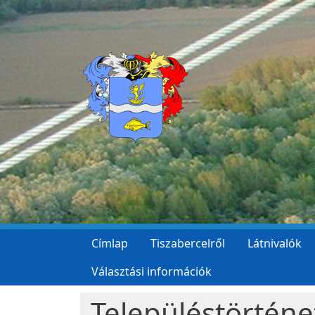
Ugrás a tartalomra
Címlap
Tiszabercelről
Látnivalók
Választási információk
Településtörténe