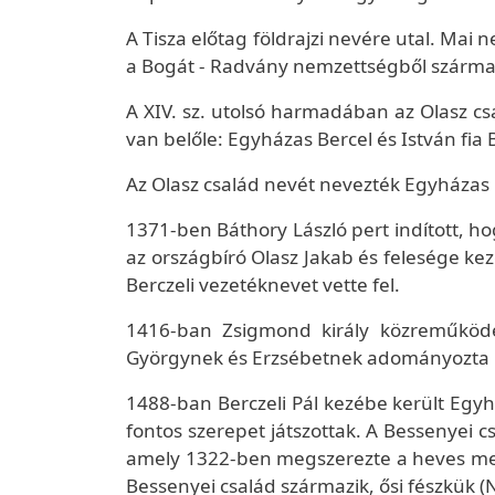
A Tisza előtag földrajzi nevére utal. Mai 
a Bogát - Radvány nemzettségből származó
A XIV. sz. utolsó harmadában az Olasz cs
van belőle: Egyházas Bercel és István fia 
Az Olasz család nevét nevezték Egyházas B
1371-ben Báthory László pert indított, ho
az országbíró Olasz Jakab és felesége ke
Berczeli vezetéknevet vette fel.
1416-ban Zsigmond király közreműködés
Györgynek és Erzsébetnek adományozta Be
1488-ban Berczeli Pál kezébe került Egyh
fontos szerepet játszottak. A Bessenyei cs
amely 1322-ben megszerezte a heves meg
Bessenyei család származik, ősi fészkük (