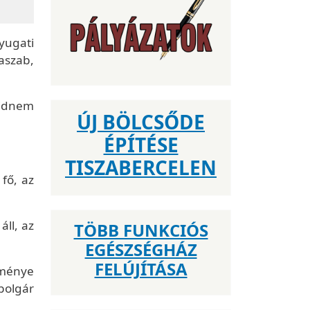
ugati
aszab,
ajdnem
ÚJ BÖLCSŐDE
ÉPÍTÉSE
TISZABERCELEN
 fő, az
ll, az
TÖBB FUNKCIÓS
EGÉSZSÉGHÁZ
FELÚJÍTÁSA
eménye
bolgár