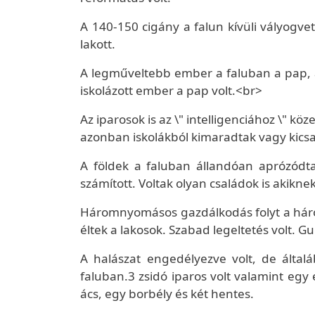
A 140-150 cigány a falun kívüli vályogvet
lakott.
A legműveltebb ember a faluban a pap, a
iskolázott ember a pap volt.<br>
Az iparosok is az \" intelligenciához \" k
azonban iskolákból kimaradtak vagy kicsa
A földek a faluban állandóan aprózódta
számított. Voltak olyan családok is akikne
Háromnyomásos gazdálkodás folyt a hár
éltek a lakosok. Szabad legeltetés volt. Gu
A halászat engedélyezve volt, de által
faluban.3 zsidó iparos volt valamint egy
ács, egy borbély és két hentes.