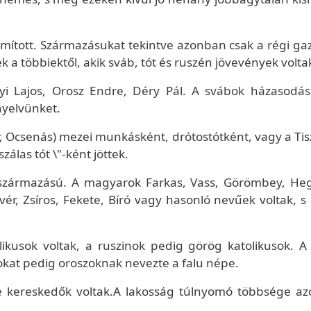
ámított. Származásukat tekintve azonban csak a régi ga
a többiektől, akik sváb, tót és ruszén jövevények volta
yi Lajos, Orosz Endre, Déry Pál. A svábok házasodás
nyelvünket.
lár, Ocsenás) mezei munkásként, drótostótként, vagy a Ti
zálas tót \"-ként jöttek.
n származású. A magyarok Farkas, Vass, Görömbey, He
vér, Zsíros, Fekete, Bíró vagy hasonló nevűek voltak, s
ikusok voltak, a ruszinok pedig görög katolikusok. A
sokat pedig oroszoknak nevezte a falu népe.
ire kereskedők voltak.A lakosság túlnyomó többsége a