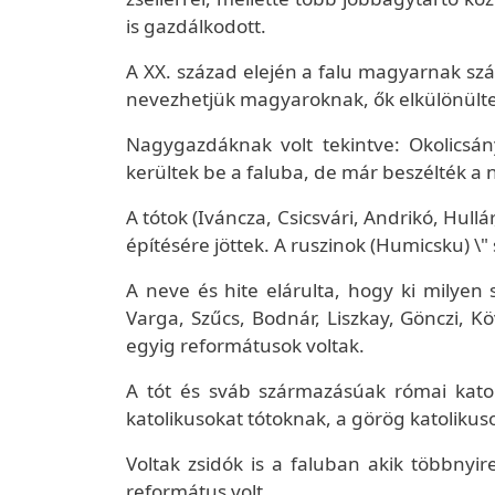
is gazdálkodott.
A XX. század elején a falu magyarnak sz
nevezhetjük magyaroknak, ők elkülönültek 
Nagygazdáknak volt tekintve: Okolicsán
kerültek be a faluba, de már beszélték a 
A tótok (Iváncza, Csicsvári, Andrikó, Hul
építésére jöttek. A ruszinok (Humicsku) \" s
A neve és hite elárulta, hogy ki milye
Varga, Szűcs, Bodnár, Liszkay, Gönczi, Kö
egyig reformátusok voltak.
A tót és sváb származásúak római katol
katolikusokat tótoknak, a görög katoliku
Voltak zsidók is a faluban akik többny
református volt.