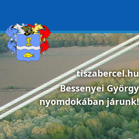
Ugrás a tartalomra
tiszabercel.hu
Bessenyei György
nyomdokában járunk!