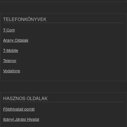
TELEFONKÖNYVEK
T-Com
Arany Oldalak
T-Mobile
Telenor
Vodafone
HASZNOS OLDALAK
Földhivatali portál
Ibányi Járási Hivatal