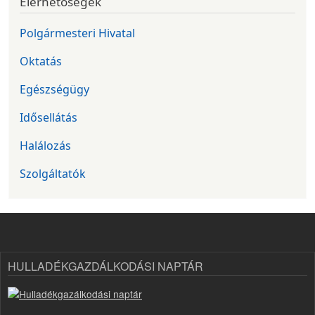
Elérhetőségek
Polgármesteri Hivatal
Oktatás
Egészségügy
Idősellátás
Halálozás
Szolgáltatók
HULLADÉKGAZDÁLKODÁSI NAPTÁR