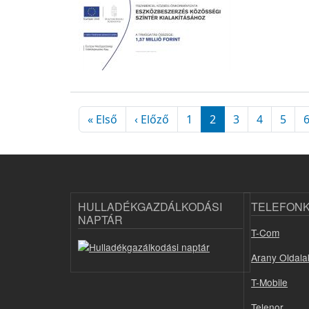
Oldalszámozás
Első oldal
Előző oldal
« Első
‹ Előző
1
2
3
4
5
HULLADÉKGAZDÁLKODÁSI
TELEFON
NAPTÁR
T-Com
Arany Oldala
T-Mobile
Telenor