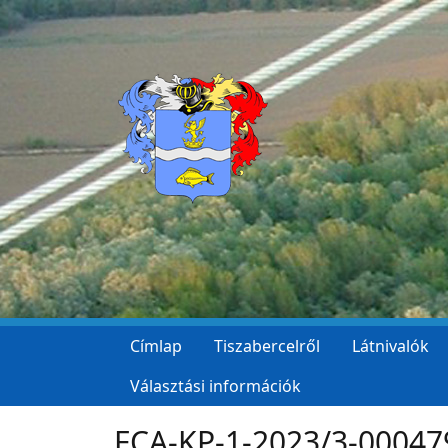
Ugrás a tartalomra
Címlap
Tiszabercelről
Látnivalók
Választási információk
FCA-KP-1-2023/3-00047