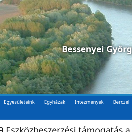
Bessenyei Györ
Egyesületeink
Egyházak
Intezmenyek
Berczeli
9 Eszközbeszerzési támogatás a