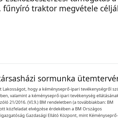
, fűnyíró traktor megvétele céljá
 társasházi sormunka ütemtervé
lt Lakosságot, hogy a kéményseprő-ipari tevékenységről sz
nyben, valamint a kéményseprő-ipari tevékenység ellátásána
szóló 21/2016. (VI.9.) BM rendeletben (a továbbiakban: BM
ott közfeladat elvégzése érdekében a BM Országos
őigazgatóság Gazdasági Ellátó Központ, mint Kéményseprő-