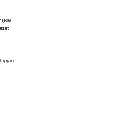
t (BM
ezet
lapján