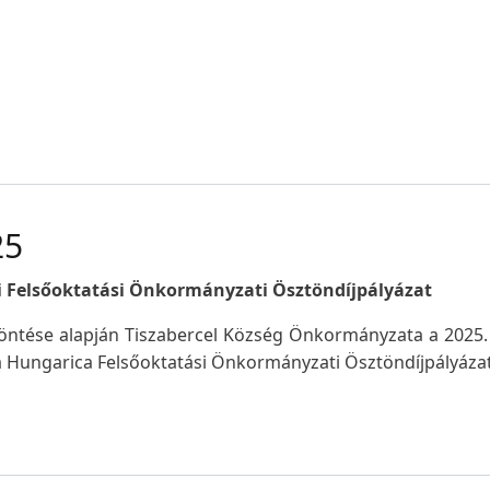
25
vi Felsőoktatási Önkormányzati Ösztöndíjpályázat
 döntése alapján Tiszabercel Község Önkormányzata a 2025
sa Hungarica Felsőoktatási Önkormányzati Ösztöndíjpályáza