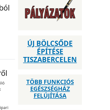
ból
ÚJ BÖLCSŐDE
ÉPÍTÉSE
TISZABERCELEN
ről
TÖBB FUNKCIÓS
óló
EGÉSZSÉGHÁZ
k
FELÚJÍTÁSA
ipari