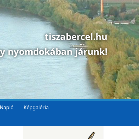
tiszabercel.hu
gy nyomdokában járunk!
 Napló
Képgaléria