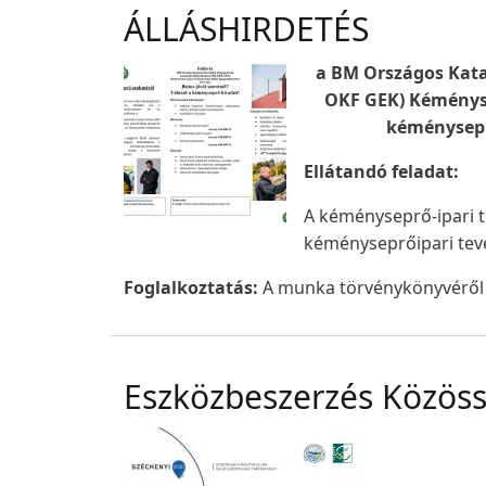
ÁLLÁSHIRDETÉS
a BM Országos Kata
OKF GEK) Kéményse
kéménysepr
Ellátandó feladat:
A kéményseprő-ipari t
kéményseprőipari tevé
Foglalkoztatás:
A munka törvénykönyvéről sz
Eszközbeszerzés Közössé