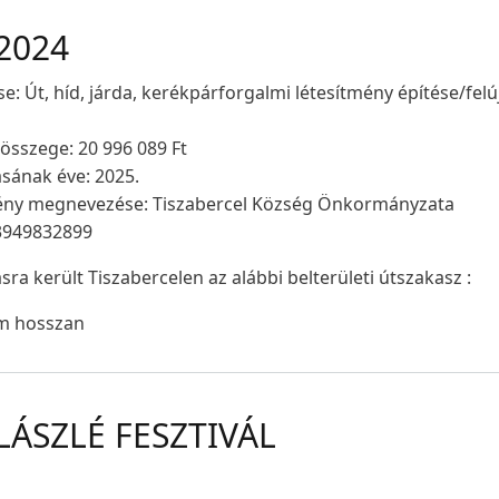
 2024
e: Út, híd, járda, kerékpárforgalmi létesítmény építése/felúj
 összege: 20 996 089 Ft
ásának éve: 2025.
mény megnevezése: Tiszabercel Község Önkormányzata
 3949832899
ásra került Tiszabercelen az alábbi belterületi útszakasz :
m hosszan
ALÁSZLÉ FESZTIVÁL