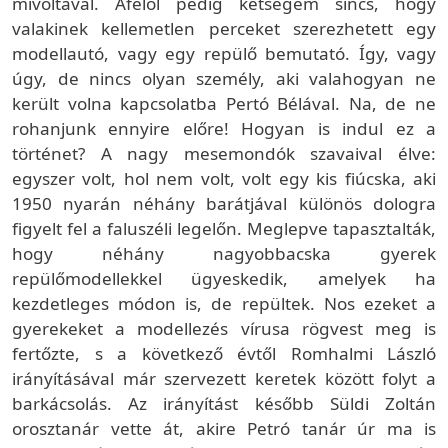
mivoltával. Afelől pedig kétségem sincs, hogy
valakinek kellemetlen perceket szerezhetett egy
modellautó, vagy egy repülő bemutató. Így, vagy
úgy, de nincs olyan személy, aki valahogyan ne
került volna kapcsolatba Pertó Bélával. Na, de ne
rohanjunk ennyire előre! Hogyan is indul ez a
történet? A nagy mesemondók szavaival élve:
egyszer volt, hol nem volt, volt egy kis fiúcska, aki
1950 nyarán néhány barátjával különös dologra
figyelt fel a faluszéli legelőn. Meglepve tapasztalták,
hogy néhány nagyobbacska gyerek
repülőmodellekkel ügyeskedik, amelyek ha
kezdetleges módon is, de repültek. Nos ezeket a
gyerekeket a modellezés vírusa rögvest meg is
fertőzte, s a következő évtől Romhalmi László
irányításával már szervezett keretek között folyt a
barkácsolás. Az irányítást később Süldi Zoltán
orosztanár vette át, akire Petró tanár úr ma is