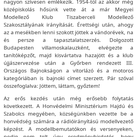
nagyon szívesen emlékezik. 1954-töl az akkor még
középiskolás hősünk vette át a már Megyei
Modellező Klub Tiszaberceli Modellező
Szakosztályának irányítását. Érettségi után, ahogy
az a mesékben lenni szokott jöttek a vándorévek, na
és persze a tapasztalatszerzés. Dolgozott
Budapesten villamoskalauzként, elvégezte a
tanítóképzőt, majd kisvártatva hazajött és a klub
újjászervezése után a Győrben rendezett III.
Országos Bajnokságon a vitorlázó és a motoros
kategóriában is bajnoki címet szerzett. Pár szóval
összefoglalva: Jöttem, láttam, győztem!
Az erős kezdés után még erősebb folytatás
következett. A Honvédelmi Minisztérium Hajdú és
Szabolcs megyében, községünkben vezette be a
honvédség számára a rádióirányítású modellvezető
képzést. A modellbemutatókon és versenyeken,
pedig nem telt úgy eredményhirdetés, hogy