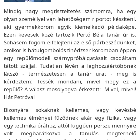
Mindig nagy megtiszteltetés számomra, ha egy
olyan személlyel van lehetőségem riportot készíteni,
aki gyermekkorom egyik kiemelkedő példaképe.
Ezen kevesek közé tartozik Pertó Béla tanár úr is.
Sohasem fogom elfelejteni az első párbeszédünket,
amikor is hátulgombolós tinédzser koromban éppen
egy repülőmodell szárnypróbálgatásait csodáltam
tátott szájjal. Tudatlan lévén a leghozzáértőbbnek
látszó - természetesen a tanár urat - meg is
kérdeztem: Tessék mondani, mivel megy ez a
repülő? A válasz mosolyogva érkezett: -Mivel, mivel!
Hát Petróval
Bizonyára sokaknak kellemes, vagy kevésbé
kellemes élményei fűződnek akár egy fizika, vagy
egy technika órához, attól függően persze mennyire
volt megbarátkozva a tanulás megterhelő