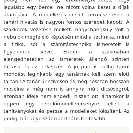
legalább egy berceli ne rázott volna kezet a díjak
átadójával. A modellezés mellett természetesen a
tanári hivatás is nagyon fontos szerepet kapott. A
szakkörök vezetése mellett, nagy hangsúly volt a
nebulók megfelelő képzésén mind a technika, mind
a fizika, sőt a számítástechnika ismereteit is
figyelembe véve. Ebben a szakmában
elengedhetetlen az ismeretek állandó szinten
tartása és az önképzés. A jó pap is holtig tanul
mondást leginkább egy tanárnak kell szem előtt
tartani! A tanár úr szívesen és még hosszan-hosszan
mesélne a még nem is annyira múlt dicsőségről,
azonban ideje nem engedi, hiszen ott jártamkor is
éppen egy repülőmodell-versenyre kellett a
tanítványokat és persze a modelleket készíteni. Az
pedig, hát ugye száz riportnál is fontosabb!