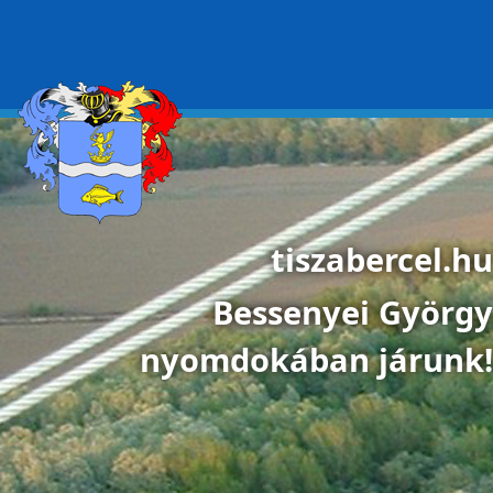
Ugrás a tartalomra
tiszabercel.hu
Bessenyei György
nyomdokában járunk!