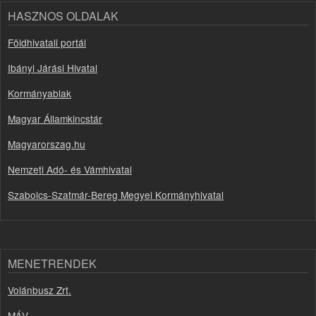
HASZNOS OLDALAK
Földhivatali portál
Ibányi Járási Hivatal
Kormányablak
Magyar Államkincstár
Magyarorszag.hu
Nemzeti Adó- és Vámhivatal
Szabolcs-Szatmár-Bereg Megyei Kormányhivatal
MENETRENDEK
Volánbusz Zrt.
MÁV