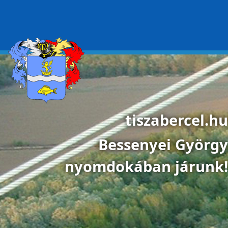
Ugrás a tartalomra
tiszabercel.hu
Bessenyei György
nyomdokában járunk!