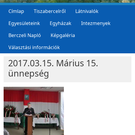
Címlap
Tiszabercelről
Látnivalók
Egyesületeink
Egyházak
Intezmenyek
Berczeli Napló
Képgaléria
Választási információk
2017.03.15. Márius 15.
ünnepség