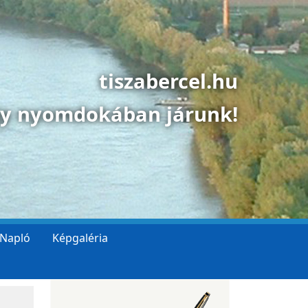
tiszabercel.hu
gy nyomdokában járunk!
 Napló
Képgaléria