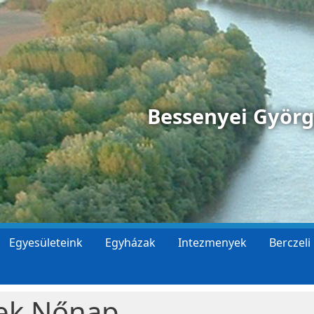
Bessenyei Györ
Egyesületeink
Egyházak
Intezmenyek
Berczeli
sek Nőnap