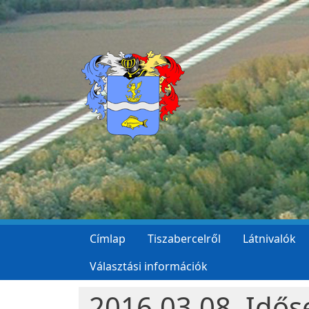
Ugrás a tartalomra
Címlap
Tiszabercelről
Látnivalók
Választási információk
2016.03.08. Idő