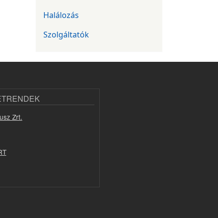
Halálozás
Szolgáltatók
ETRENDEK
usz Zrt.
RT