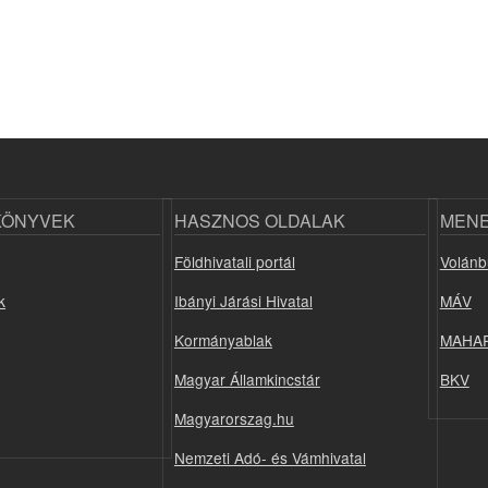
KÖNYVEK
HASZNOS OLDALAK
MEN
Földhivatali portál
Volánb
k
Ibányi Járási Hivatal
MÁV
Kormányablak
MAHA
Magyar Államkincstár
BKV
Magyarorszag.hu
Nemzeti Adó- és Vámhivatal