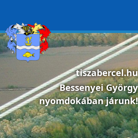
Ugrás a tartalomra
tiszabercel.hu
Bessenyei György
nyomdokában járunk!