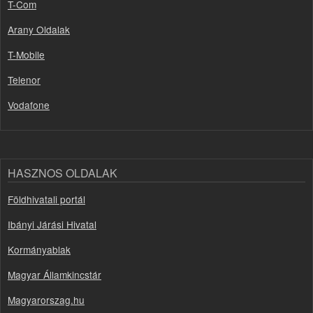
T-Com
Arany Oldalak
T-Mobile
Telenor
Vodafone
HASZNOS OLDALAK
Földhivatali portál
Ibányi Járási Hivatal
Kormányablak
Magyar Államkincstár
Magyarorszag.hu