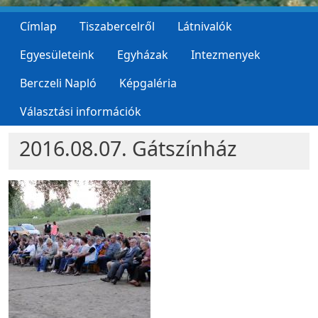
Címlap
Tiszabercelről
Látnivalók
Egyesületeink
Egyházak
Intezmenyek
Berczeli Napló
Képgaléria
Választási információk
2016.08.07. Gátszínház