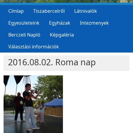
Címlap
Tiszabercelről
Látnivalók
Egyesületeink
Egyházak
Intezmenyek
Berczeli Napló
Képgaléria
Választási információk
2016.08.02. Roma nap