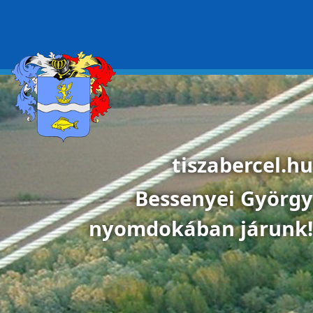
Ugrás a tartalomra
tiszabercel.hu
Bessenyei György
nyomdokában járunk!