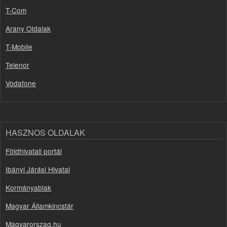
T-Com
Arany Oldalak
T-Mobile
Telenor
Vodafone
HASZNOS OLDALAK
Földhivatali portál
Ibányi Járási Hivatal
Kormányablak
Magyar Államkincstár
Magyarorszag.hu