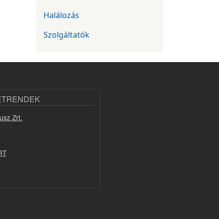
Halálozás
Szolgáltatók
ETRENDEK
usz Zrt.
RT