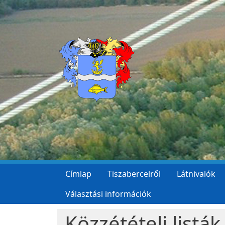
Ugrás a tartalomra
Címlap
Tiszabercelről
Látnivalók
Választási információk
Közzétételi listák