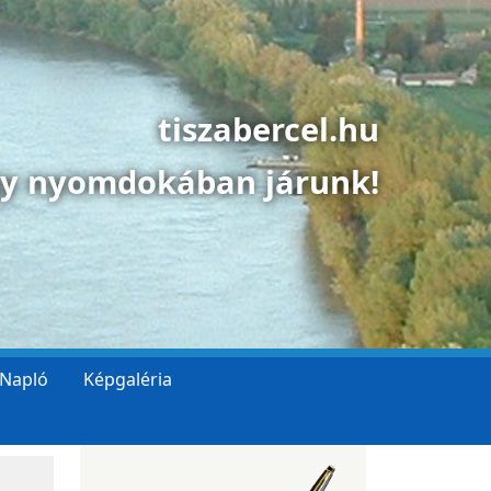
tiszabercel.hu
gy nyomdokában járunk!
 Napló
Képgaléria