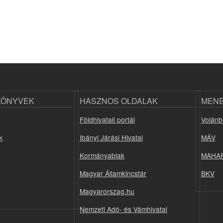
KÖNYVEK
HASZNOS OLDALAK
MEN
Földhivatali portál
Volánb
k
Ibányi Járási Hivatal
MÁV
Kormányablak
MAHA
Magyar Államkincstár
BKV
Magyarorszag.hu
Nemzeti Adó- és Vámhivatal