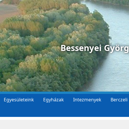
Bessenyei Györ
Egyesületeink
Egyházak
Intezmenyek
Berczeli