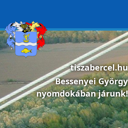
Ugrás a tartalomra
tiszabercel.hu
Bessenyei György
nyomdokában járunk!