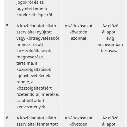
jogokról és az
ügyfelet terhelő
kötelezettségekről
5.
A közfeladatot ellátó
A változásokat
Az előző
szerv által nyújtott
követően
állapot 1
vagy költségvetéséből
azonnal
évig
finanszírozott
archívumban
közszolgáltatások
tartásával
megnevezése,
tartalma, a
közszolgáltatások
igénybevételének
rendje, a
közszolgáltatásért
fizetendő díj mértéke,
az abból adott
kedvezmények
6.
A közfeladatot ellátó
A változásokat
Az előző
szerv által fenntartott
követően
állapot 1