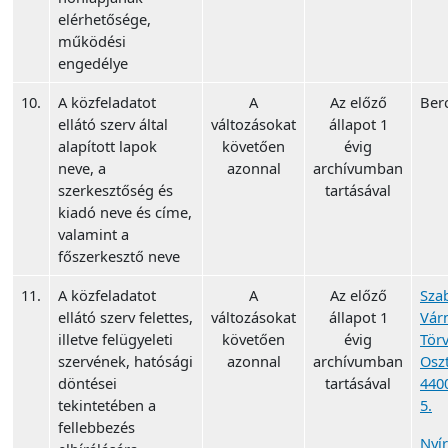
elérhetősége,
működési
engedélye
10.
A közfeladatot
A
Az előző
Ber
ellátó szerv által
változásokat
állapot 1
alapított lapok
követően
évig
neve, a
azonnal
archívumban
szerkesztőség és
tartásával
kiadó neve és címe,
valamint a
főszerkesztő neve
11.
A közfeladatot
A
Az előző
Sza
ellátó szerv felettes,
változásokat
állapot 1
Vár
illetve felügyeleti
követően
évig
Törv
szervének, hatósági
azonnal
archívumban
Osz
döntései
tartásával
440
tekintetében a
5.
fellebbezés
Nyí