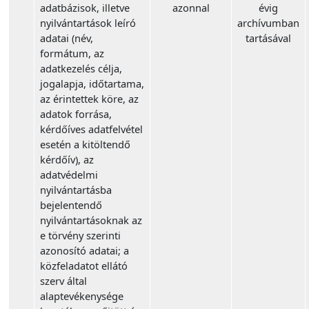
adatbázisok, illetve
azonnal
évig
nyilvántartások leíró
archívumban
adatai (név,
tartásával
formátum, az
adatkezelés célja,
jogalapja, időtartama,
az érintettek köre, az
adatok forrása,
kérdőíves adatfelvétel
esetén a kitöltendő
kérdőív), az
adatvédelmi
nyilvántartásba
bejelentendő
nyilvántartásoknak az
e törvény szerinti
azonosító adatai; a
közfeladatot ellátó
szerv által
alaptevékenysége