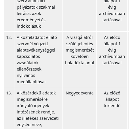
szerv által kiírt
állapot 1
pályázatok szakmai
évig
leírása, azok
archívumban
eredményei és
tartásával
indokolásuk
12.
A közfeladatot ellátó
A vizsgálatról
Az előző
szervnél végzett
szóló jelentés
állapot 1
alaptevékenységgel
megismerését
évig
kapcsolatos
követően
archívumban
vizsgálatok,
haladéktalanul
tartásával
ellenőrzések
nyilvános
megállapításai
13.
A közérdekű adatok
Negyedévente
Az előző
megismerésére
állapot
irányuló igények
törlendő
intézésének rendje,
az illetékes szervezeti
egység neve,