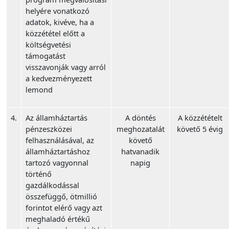
helyére vonatkozó
adatok, kivéve, ha a
közzététel előtt a
költségvetési
támogatást
visszavonják vagy arról
a kedvezményezett
lemond
4.
Az államháztartás
A döntés
A közzétételt
pénzeszközei
meghozatalát
követő 5 évig
felhasználásával, az
követő
államháztartáshoz
hatvanadik
tartozó vagyonnal
napig
történő
gazdálkodással
összefüggő, ötmillió
forintot elérő vagy azt
meghaladó értékű