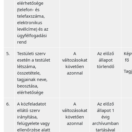
elérhetősége
(telefon- és
telefaxszáma,
elektronikus
levélcíme) és az
ügyfélfogadási
rend
5.
Testületi szerv
A
Az előző
Képv
esetén a testület
változásokat
állapot
fő
létszáma,
követően
törlendő
Tagj
összetétele,
azonnal
tagjainak neve,
beosztása,
elérhetősége
6.
A közfeladatot
A
Az előző
ellátó szerv
változásokat
állapot 1
irányítása,
követően
évig
felügyelete vagy
azonnal
archívumban
ellenőrzése alatt
tartásával