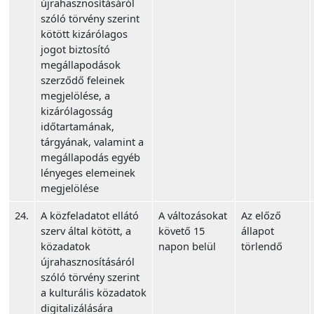
újrahasznosításáról
szóló törvény szerint
kötött kizárólagos
jogot biztosító
megállapodások
szerződő feleinek
megjelölése, a
kizárólagosság
időtartamának,
tárgyának, valamint a
megállapodás egyéb
lényeges elemeinek
megjelölése
24.
A közfeladatot ellátó
A változásokat
Az előző
szerv által kötött, a
követő 15
állapot
közadatok
napon belül
törlendő
újrahasznosításáról
szóló törvény szerint
a kulturális közadatok
digitalizálására