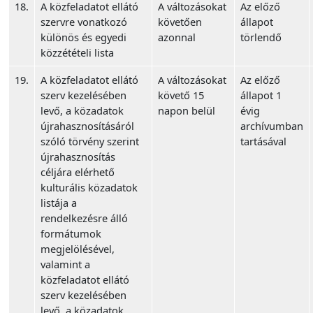
18.
A közfeladatot ellátó
A változásokat
Az előző
szervre vonatkozó
követően
állapot
különös és egyedi
azonnal
törlendő
közzétételi lista
19.
A közfeladatot ellátó
A változásokat
Az előző
szerv kezelésében
követő 15
állapot 1
levő, a közadatok
napon belül
évig
újrahasznosításáról
archívumban
szóló törvény szerint
tartásával
újrahasznosítás
céljára elérhető
kulturális közadatok
listája a
rendelkezésre álló
formátumok
megjelölésével,
valamint a
közfeladatot ellátó
szerv kezelésében
levő, a közadatok