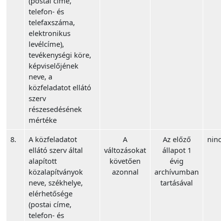
(postai címe,
telefon- és
telefaxszáma,
elektronikus
levélcíme),
tevékenységi köre,
képviselőjének
neve, a
közfeladatot ellátó
szerv
részesedésének
mértéke
8.
A közfeladatot
A
Az előző
ninc
ellátó szerv által
változásokat
állapot 1
alapított
követően
évig
közalapítványok
azonnal
archívumban
neve, székhelye,
tartásával
elérhetősége
(postai címe,
telefon- és