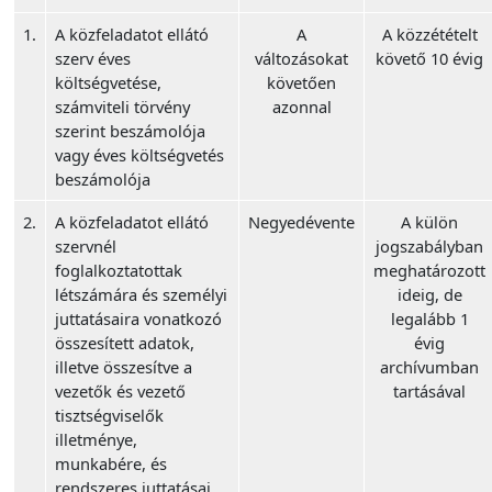
1.
A közfeladatot ellátó
A
A közzétételt
szerv éves
változásokat
követő 10 évig
költségvetése,
követően
számviteli törvény
azonnal
szerint beszámolója
vagy éves költségvetés
beszámolója
2.
A közfeladatot ellátó
Negyedévente
A külön
szervnél
jogszabályban
foglalkoztatottak
meghatározott
létszámára és személyi
ideig, de
juttatásaira vonatkozó
legalább 1
összesített adatok,
évig
illetve összesítve a
archívumban
vezetők és vezető
tartásával
tisztségviselők
illetménye,
munkabére, és
rendszeres juttatásai,