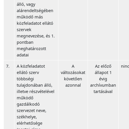
álló, vagy
alárendeltségében
működő más
közfeladatot ellátó
szervek
megnevezése, és 1.
pontban
meghatározott
adatai
7.
A közfeladatot
A
Az előző
ninc
ellátó szerv
változásokat
állapot 1
többségi
követően
évig
tulajdonában álló,
azonnal
archívumban
illetve részvételével
tartásával
működő
gazdálkodó
szervezet neve,
székhelye,
elérhetősége