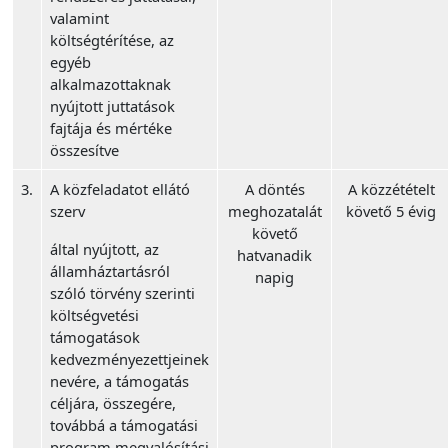
valamint
költségtérítése, az
egyéb
alkalmazottaknak
nyújtott juttatások
fajtája és mértéke
összesítve
3.
A közfeladatot ellátó
A döntés
A közzétételt
szerv
meghozatalát
követő 5 évig
követő
által nyújtott, az
hatvanadik
államháztartásról
napig
szóló törvény szerinti
költségvetési
támogatások
kedvezményezettjeinek
nevére, a támogatás
céljára, összegére,
továbbá a támogatási
program megvalósítási