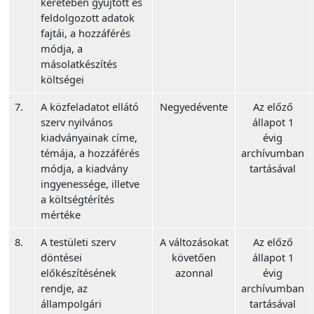
keretében gyűjtött és
feldolgozott adatok
fajtái, a hozzáférés
módja, a
másolatkészítés
költségei
7.
A közfeladatot ellátó
Negyedévente
Az előző
szerv nyilvános
állapot 1
kiadványainak címe,
évig
témája, a hozzáférés
archívumban
módja, a kiadvány
tartásával
ingyenessége, illetve
a költségtérítés
mértéke
8.
A testületi szerv
A változásokat
Az előző
döntései
követően
állapot 1
előkészítésének
azonnal
évig
rendje, az
archívumban
állampolgári
tartásával