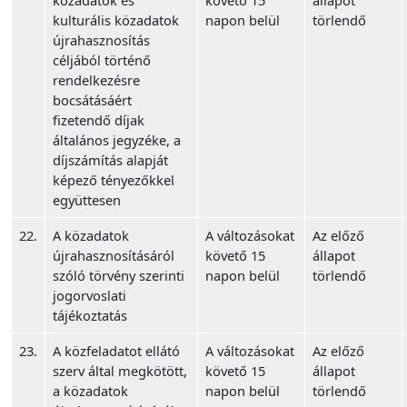
közadatok és
követő 15
állapot
kulturális közadatok
napon belül
törlendő
újrahasznosítás
céljából történő
rendelkezésre
bocsátásáért
fizetendő díjak
általános jegyzéke, a
díjszámítás alapját
képező tényezőkkel
együttesen
22.
A közadatok
A változásokat
Az előző
újrahasznosításáról
követő 15
állapot
szóló törvény szerinti
napon belül
törlendő
jogorvoslati
tájékoztatás
23.
A közfeladatot ellátó
A változásokat
Az előző
szerv által megkötött,
követő 15
állapot
a közadatok
napon belül
törlendő