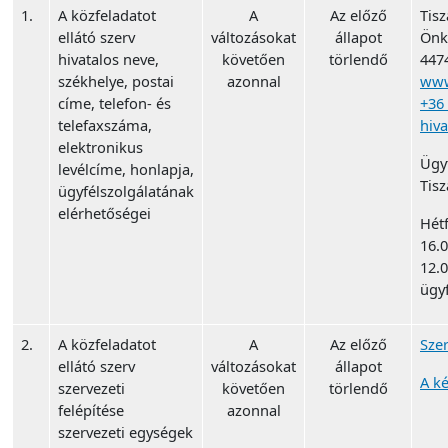
1.
A közfeladatot
A
Az előző
Tis
ellátó szerv
változásokat
állapot
Önk
hivatalos neve,
követően
törlendő
4474
székhelye, postai
azonnal
www
címe, telefon- és
+36
telefaxszáma,
hiva
elektronikus
Ügy
levélcíme, honlapja,
Tisz
ügyfélszolgálatának
elérhetőségei
Hétf
16.0
12.0
ügy
2.
A közfeladatot
A
Az előző
Szer
ellátó szerv
változásokat
állapot
A ké
szervezeti
követően
törlendő
felépítése
azonnal
szervezeti egységek