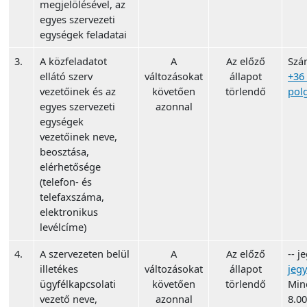
megjelölésével, az
egyes szervezeti
egységek feladatai
3.
A közfeladatot
A
Az előző
Szá
ellátó szerv
változásokat
állapot
+36
vezetőinek és az
követően
törlendő
pol
egyes szervezeti
azonnal
egységek
vezetőinek neve,
beosztása,
elérhetősége
(telefon- és
telefaxszáma,
elektronikus
levélcíme)
4.
A szervezeten belül
A
Az előző
-- j
illetékes
változásokat
állapot
jeg
ügyfélkapcsolati
követően
törlendő
Min
vezető neve,
azonnal
8.00