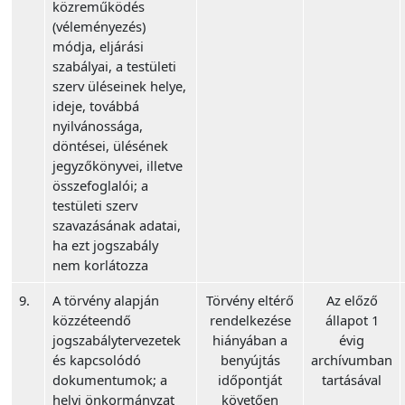
közreműködés
(véleményezés)
módja, eljárási
szabályai, a testületi
szerv üléseinek helye,
ideje, továbbá
nyilvánossága,
döntései, ülésének
jegyzőkönyvei, illetve
összefoglalói; a
testületi szerv
szavazásának adatai,
ha ezt jogszabály
nem korlátozza
9.
A törvény alapján
Törvény eltérő
Az előző
közzéteendő
rendelkezése
állapot 1
jogszabálytervezetek
hiányában a
évig
és kapcsolódó
benyújtás
archívumban
dokumentumok; a
időpontját
tartásával
helyi önkormányzat
követően