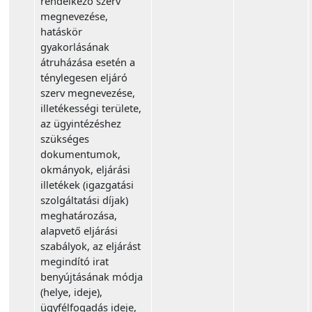
rendelkező szerv
megnevezése,
hatáskör
gyakorlásának
átruházása esetén a
ténylegesen eljáró
szerv megnevezése,
illetékességi területe,
az ügyintézéshez
szükséges
dokumentumok,
okmányok, eljárási
illetékek (igazgatási
szolgáltatási díjak)
meghatározása,
alapvető eljárási
szabályok, az eljárást
megindító irat
benyújtásának módja
(helye, ideje),
ügyfélfogadás ideje,