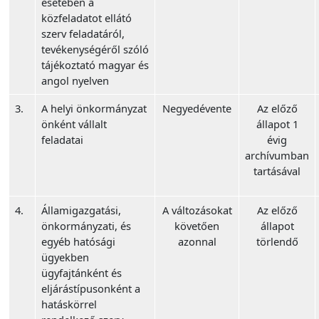
esetében a
közfeladatot ellátó
szerv feladatáról,
tevékenységéről szóló
tájékoztató magyar és
angol nyelven
3.
A helyi önkormányzat
Negyedévente
Az előző
önként vállalt
állapot 1
feladatai
évig
archívumban
tartásával
4.
Államigazgatási,
A változásokat
Az előző
önkormányzati, és
követően
állapot
egyéb hatósági
azonnal
törlendő
ügyekben
ügyfajtánként és
eljárástípusonként a
hatáskörrel