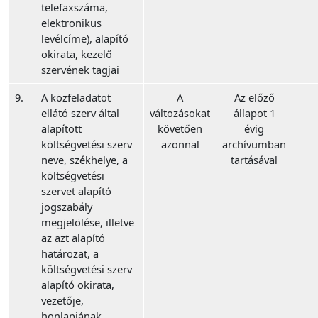
telefaxszáma,
elektronikus
levélcíme), alapító
okirata, kezelő
szervének tagjai
9.
A közfeladatot
A
Az előző
ellátó szerv által
változásokat
állapot 1
alapított
követően
évig
költségvetési szerv
azonnal
archívumban
neve, székhelye, a
tartásával
költségvetési
szervet alapító
jogszabály
megjelölése, illetve
az azt alapító
határozat, a
költségvetési szerv
alapító okirata,
vezetője,
honlapjának