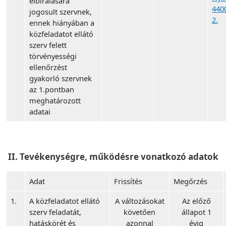
elbírálására
440
jogosult szervnek,
2.
ennek hiányában a
közfeladatot ellátó
szerv felett
törvényességi
ellenőrzést
gyakorló szervnek
az 1.pontban
meghatározott
adatai
II. Tevékenységre, működésre vonatkozó adatok
Adat
Frissítés
Megőrzés
1.
A közfeladatot ellátó
A változásokat
Az előző
szerv feladatát,
követően
állapot 1
hatáskörét és
azonnal
évig