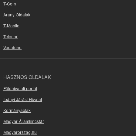
T-Com
Arany Oldalak
T-Mobile
Telenor
Vodafone
HASZNOS OLDALAK
Földhivatali portál
Ibányi Járási Hivatal
Kormányablak
Magyar Államkincstár
Magyarorszag.hu