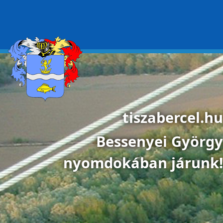
Ugrás a tartalomra
tiszabercel.hu
Bessenyei György
nyomdokában járunk!