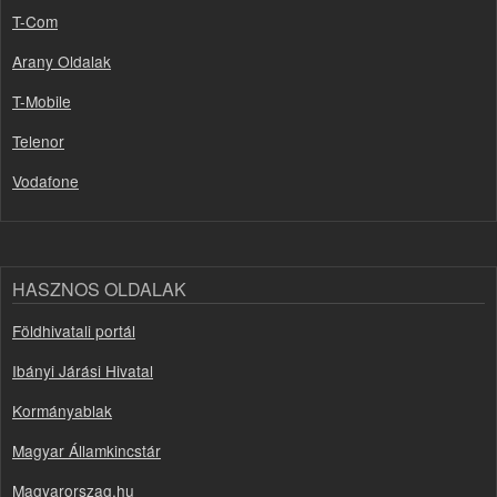
T-Com
Arany Oldalak
T-Mobile
Telenor
Vodafone
HASZNOS OLDALAK
Földhivatali portál
Ibányi Járási Hivatal
Kormányablak
Magyar Államkincstár
Magyarorszag.hu