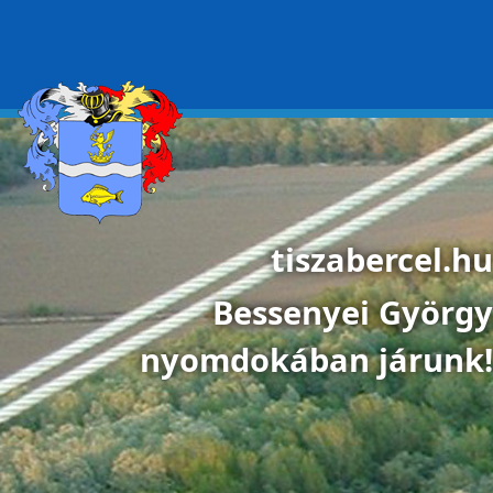
Ugrás a tartalomra
tiszabercel.hu
Bessenyei György
nyomdokában járunk!