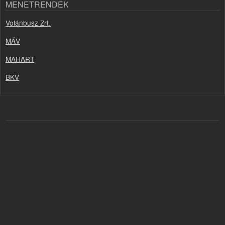
MENETRENDEK
Volánbusz Zrt.
MÁV
MAHART
BKV