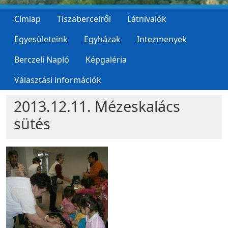
Címlap
Tiszabercelről
Látnivalók
Egyesületeink
Egyházak
Intezmenyek
Berczeli Napló
Képgaléria
Választási információk
2013.12.11. Mézeskalács
sütés