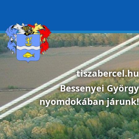
Ugrás a tartalomra
tiszabercel.hu
Bessenyei György
nyomdokában járunk!