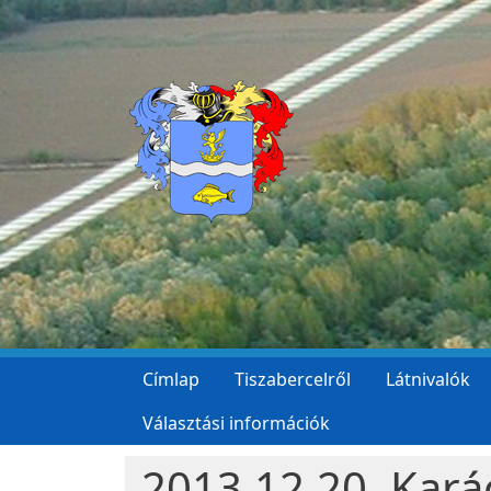
Ugrás a tartalomra
Címlap
Tiszabercelről
Látnivalók
Választási információk
2013.12.20. Kará