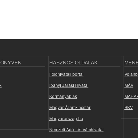
KÖNYVEK
HASZNOS OLDALAK
MEN
Földhivatali portál
Volánb
k
Ibányi Járási Hivatal
MÁV
Kormányablak
MAHA
Magyar Államkincstár
BKV
Magyarorszag.hu
Nemzeti Adó- és Vámhivatal