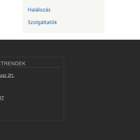
Halálozás
Szolgáltatók
ETRENDEK
usz Zrt.
RT