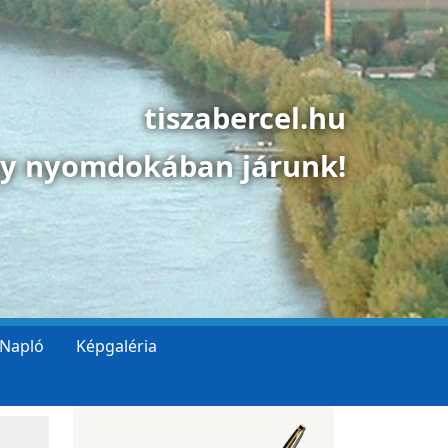
tiszabercel.hu
gy nyomdokában járunk!
 Napló
Képgaléria