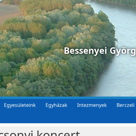
Bessenyei Györ
Egyesületeink
Egyházak
Intezmenyek
Berczeli
csonyi koncert