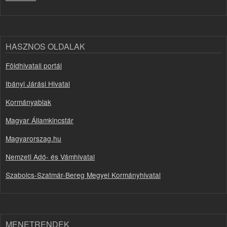
HASZNOS OLDALAK
Földhivatali portál
Ibányi Járási Hivatal
Kormányablak
Magyar Államkincstár
Magyarorszag.hu
Nemzeti Adó- és Vámhivatal
Szabolcs-Szatmár-Bereg Megyei Kormányhivatal
MENETRENDEK