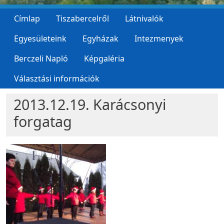
Címlap
Tiszabercelről
Látnivalók
Egyesületeink
Egyházak
Intezmenyek
Berczeli Napló
Képgaléria
Választási információk
2013.12.19. Karácsonyi
forgatag