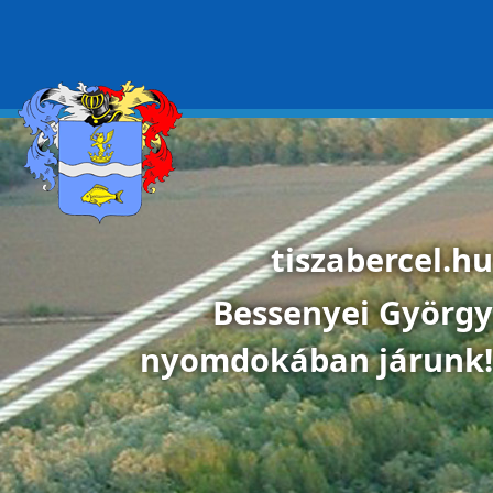
Ugrás a tartalomra
tiszabercel.hu
Bessenyei György
nyomdokában járunk!