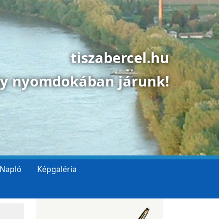
tiszabercel.hu
gy nyomdokában járunk!
 Napló
Képgaléria