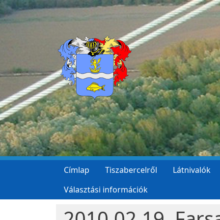
Ugrás a tartalomra
Címlap
Tiszabercelről
Látnivalók
Választási információk
2010.02.19. Fars