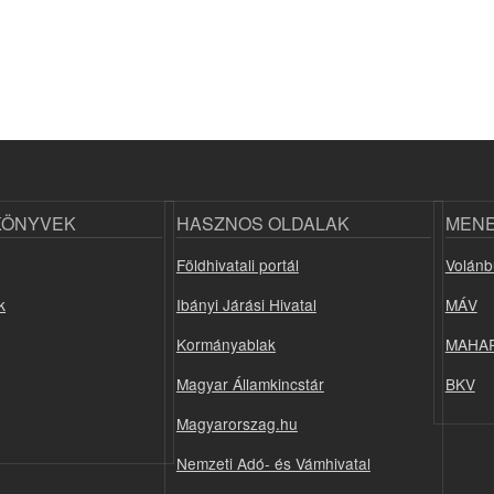
KÖNYVEK
HASZNOS OLDALAK
MEN
Földhivatali portál
Volánb
k
Ibányi Járási Hivatal
MÁV
Kormányablak
MAHA
Magyar Államkincstár
BKV
Magyarorszag.hu
Nemzeti Adó- és Vámhivatal