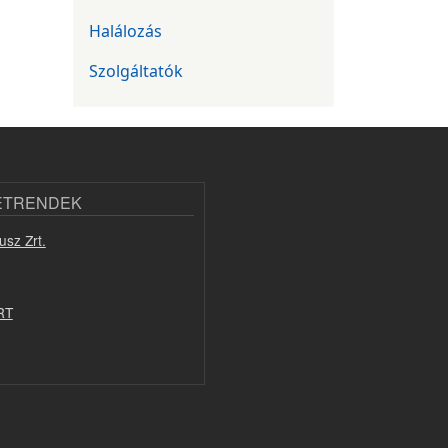
Halálozás
Szolgáltatók
ETRENDEK
usz Zrt.
RT