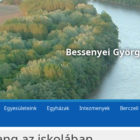
Bessenyei Györ
Egyesületeink
Egyházak
Intezmenyek
Berczeli
ang az iskolában