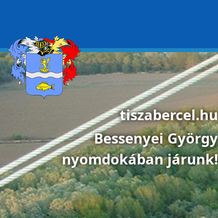
Ugrás a tartalomra
tiszabercel.hu
Bessenyei György
nyomdokában járunk!