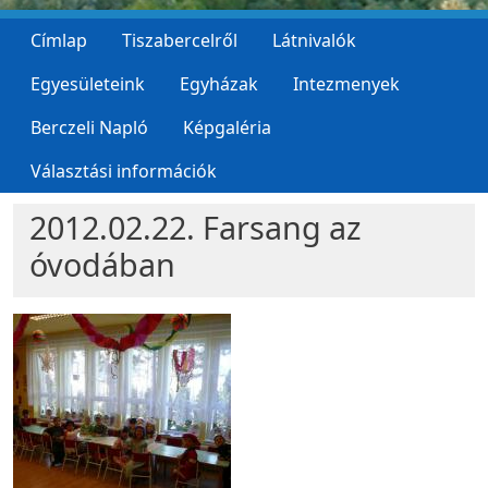
Címlap
Tiszabercelről
Látnivalók
Egyesületeink
Egyházak
Intezmenyek
Berczeli Napló
Képgaléria
Választási információk
2012.02.22. Farsang az
óvodában