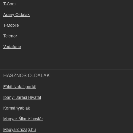
T-Com
Arany Oldalak
T-Mobile
Telenor
Vodafone
HASZNOS OLDALAK
Földhivatali portál
Ibányi Járási Hivatal
Kormányablak
Magyar Államkincstár
Magyarorszag.hu