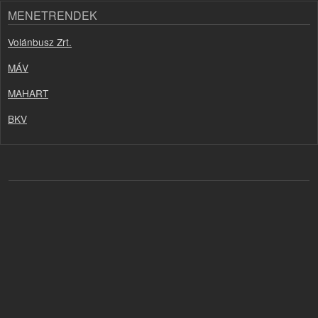
MENETRENDEK
Volánbusz Zrt.
MÁV
MAHART
BKV