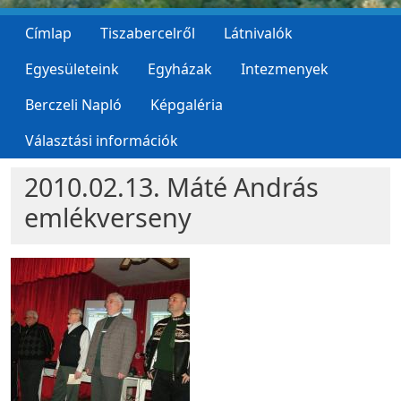
Címlap
Tiszabercelről
Látnivalók
Egyesületeink
Egyházak
Intezmenyek
Berczeli Napló
Képgaléria
Választási információk
2010.02.13. Máté András
emlékverseny