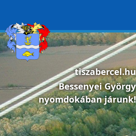
Ugrás a tartalomra
tiszabercel.hu
Bessenyei György
nyomdokában járunk!