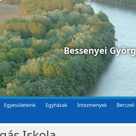
Bessenyei Györ
Egyesületeink
Egyházak
Intezmenyek
Berczeli
gás Iskola