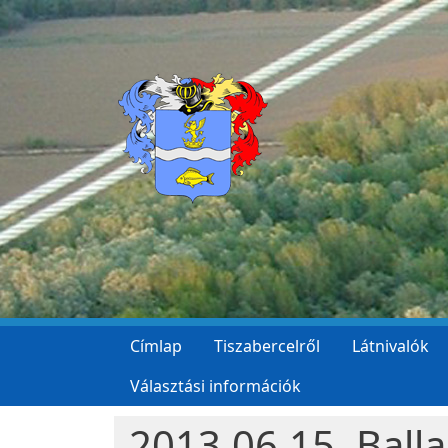
Ugrás a tartalomra
Címlap
Tiszabercelről
Látnivalók
Választási információk
2013.06.15. Balla