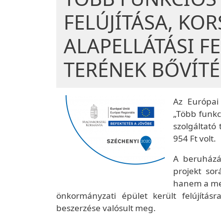
FELÚJÍTÁSA, KOR
ALAPELLÁTÁSI F
TERÉNEK BŐVÍTÉ
Az Európai
„Több funkci
szolgáltató
954 Ft volt.
A beruházá
projekt sor
hanem a meg
önkormányzati épület került felújításr
beszerzése valósult meg.