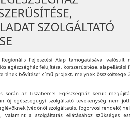
SZERŰSÍTÉSE,
ELADAT SZOLGÁLTATÓ
SE
 Regionális Fejlesztési Alap támogatásával valósult
ós egészségház felújítása, korszerűsítése, alapellátási 
 terének bővítése” című projekt, melynek összköltsége 
s során az Tiszaberceli Egészségház került megújítá
án új egészségügyi szolgáltató tevékenység nem jött 
lévőknek (védőnői szolgáltatás, fogorvosi rendelő) hel
a, valamint a szolgáltatás ellátásához szükséges es