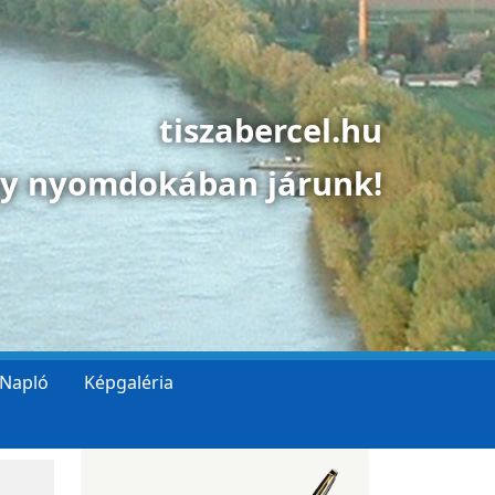
tiszabercel.hu
gy nyomdokában járunk!
 Napló
Képgaléria