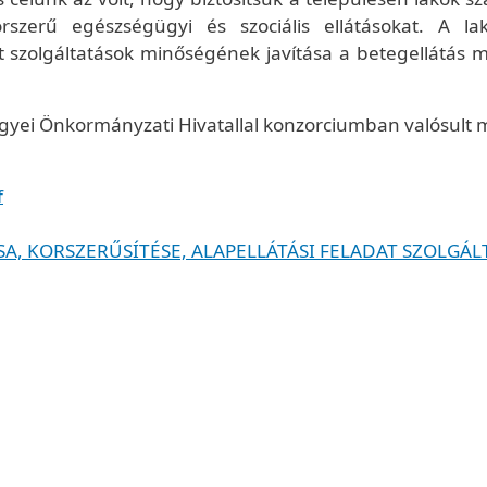
rszerű egészségügyi és szociális ellátásokat. A la
t szolgáltatások minőségének javítása a betegellátás 
egyei Önkormányzati Hivatallal konzorciumban valósult 
f
A, KORSZERŰSÍTÉSE, ALAPELLÁTÁSI FELADAT SZOLGÁL