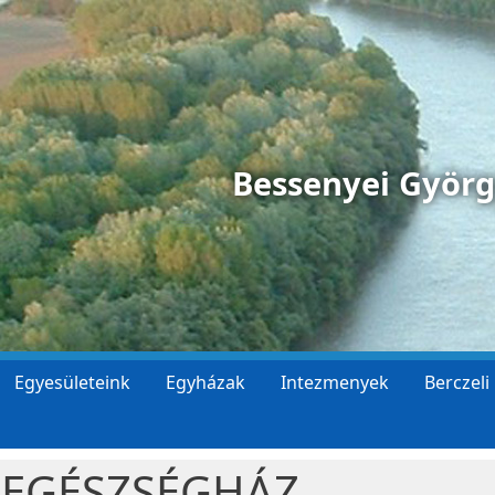
Bessenyei Györ
Egyesületeink
Egyházak
Intezmenyek
Berczeli
 EGÉSZSÉGHÁZ