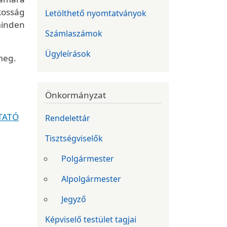
kosság
Letölthető nyomtatványok
minden
Számlaszámok
Ügyleírások
meg.
Önkormányzat
TATÓ
Rendelettár
Tisztségviselők
Polgármester
Alpolgármester
Jegyző
Képviselő testület tagjai