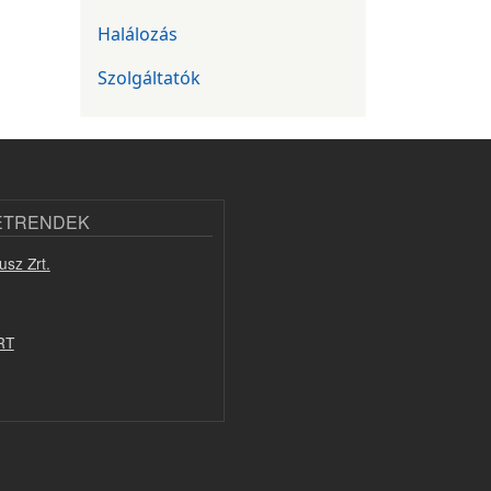
Halálozás
Szolgáltatók
ETRENDEK
usz Zrt.
RT