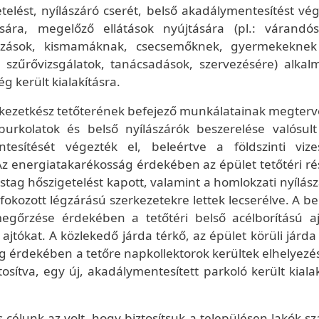
elést, nyílászáró cserét, belső akadálymentesítést vég
ására, megelőző ellátások nyújtására (pl.: várandós
alkozások, kismamáknak, csecsemőknek, gyermekeknek
 szűrővizsgálatok, tanácsadások, szervezésére) alkal
g került kialakításra.
rkezetkész tetőterének befejező munkálatainak megterv
 burkolatok és belső nyílászárók beszerelése valósul
tesítését végezték el, beleértve a földszinti vize
z energiatakarékosság érdekében az épület tetőtéri ré
tag hőszigetelést kapott, valamint a homlokzati nyílász
fokozott légzárású szerkezetekre lettek lecserélve. A be
gőrzése érdekében a tetőtéri belső acélborítású aj
ő ajtókat. A közlekedő járda térkő, az épület körüli járd
g érdekében a tetőre napkollektorok kerültek elhelyezés
sítva, egy új, akadálymentesített parkoló került kialak
 célunk az volt, hogy biztosítsuk a településen lakók s