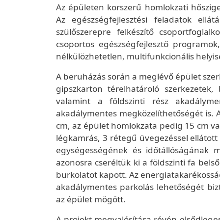
Az épületen korszerű homlokzati hősziget
Az egészségfejlesztési feladatok ellát
szülőszerepre felkészítő csoportfogl
csoportos egészségfejlesztő programok,
nélkülözhetetlen, multifunkcionális helyisé
A beruházás során a meglévő épület sze
gipszkarton térelhatároló szerkezetek,
valamint a földszinti rész akadálymen
akadálymentes megközelíthetőségét is. A
cm, az épület homlokzata pedig 15 cm vas
légkamrás, 3 rétegű üvegezéssel ellátott 
egységességének és időtállóságának me
azonosra cseréltük ki a földszinti fa bels
burkolatot kapott. Az energiatakarékossá
akadálymentes parkolás lehetőségét bizto
az épület mögött.
A projekt megvalósítása révén elsődleges