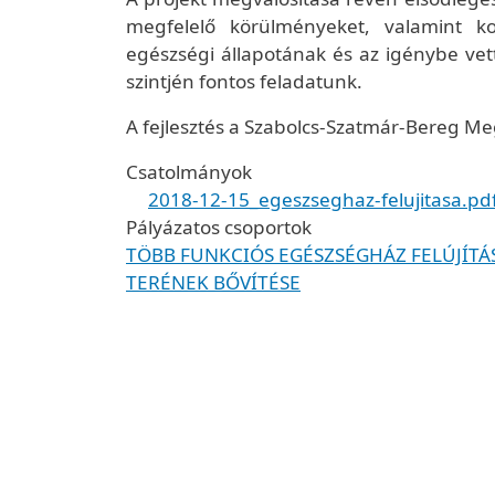
megfelelő körülményeket, valamint ko
egészségi állapotának és az igénybe vet
szintjén fontos feladatunk.
A fejlesztés a Szabolcs-Szatmár-Bereg M
Csatolmányok
2018-12-15_egeszseghaz-felujitasa.pd
Pályázatos csoportok
TÖBB FUNKCIÓS EGÉSZSÉGHÁZ FELÚJÍTÁS
TERÉNEK BŐVÍTÉSE