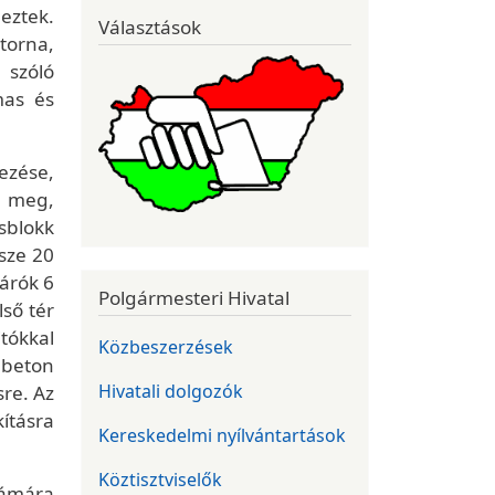
eztek.
Választások
torna,
 szóló
mas és
ezése,
t meg,
sblokk
sze 20
árók 6
Polgármesteri Hivatal
lső tér
tókkal
Közbeszerzések
a beton
Hivatali dolgozók
re. Az
ításra
Kereskedelmi nyílvántartások
Köztisztviselők
zámára