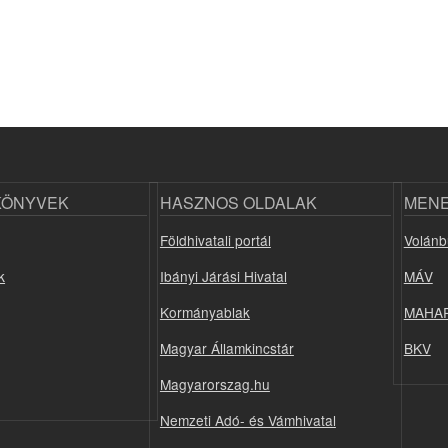
KÖNYVEK
HASZNOS OLDALAK
MEN
Földhivatali portál
Volánb
k
Ibányi Járási Hivatal
MÁV
Kormányablak
MAHA
Magyar Államkincstár
BKV
Magyarorszag.hu
Nemzeti Adó- és Vámhivatal