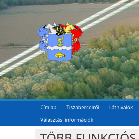
Ugrás a tartalomra
Címlap
Tiszabercelről
Látnivalók
Választási információk
TÖBB FUNKCIÓS