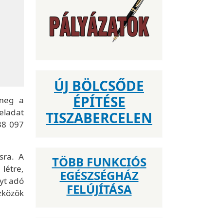
ÚJ BÖLCSŐDE
ÉPÍTÉSE
 meg a
feladat
TISZABERCELEN
38 097
sra. A
TÖBB FUNKCIÓS
létre,
EGÉSZSÉGHÁZ
yt adó
FELÚJÍTÁSA
zközök