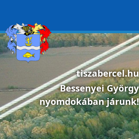
Ugrás a tartalomra
tiszabercel.hu
Bessenyei György
nyomdokában járunk!