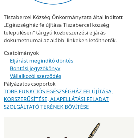
Tiszabercel Község Önkormányzata által indított
„Egészségház felújítása Tiszabercel község
településen” tárgyú közbeszerzési eljárás
dokumetnumai az alábbi linkeken letölthetők.
Csatolmányok
Eljárást megindító döntés
Bontási jegyzőkönyv
Vállalkozói szerződés
Pályázatos csoportok
TÖBB FUNKCIÓS EGÉSZSÉGHÁZ FELÚJÍTÁSA,
KORSZERŰSÍTÉSE, ALAPELLÁTÁSI FELADAT
SZOLGÁLTATÓ TERÉNEK BŐVÍTÉSE