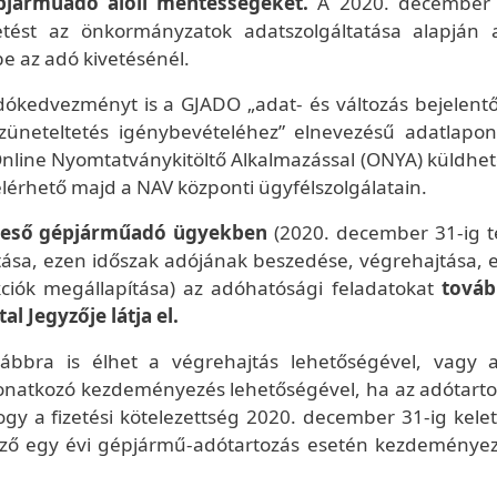
épjárműadó alóli mentességeket.
A 2020. december
etést az önkormányzatok adatszolgáltatása alapján
e az adó kivetésénél.
dókedvezményt is a GJADO „adat- és változás bejelentő
neteltetés igénybevételéhez” elnevezésű adatlapon
nline Nyomtatványkitöltő Alkalmazással (ONYA) küldhet
lérhető majd a NAV központi ügyfélszolgálatain.
ra eső gépjárműadó ügyekben
(2020. december 31-ig t
ása, ezen időszak adójának beszedése, végrehajtása, e
ciók megállapítása) az adóhatósági feladatokat
továb
l Jegyzője látja el.
ábbra is élhet a végrehajtás lehetőségével, vagy 
onatkozó kezdeményezés lehetőségével, ha az adótarto
ogy a fizetési kötelezettség 2020. december 31-ig kelet
kező egy évi gépjármű-adótartozás esetén kezdeményez