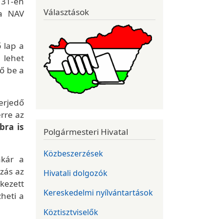
 31-én
Választások
 a NAV
 lap a
 lehet
ő be a
erjedő
rre az
bra is
Polgármesteri Hivatal
Közbeszerzések
akár a
zás az
Hivatali dolgozók
kezett
Kereskedelmi nyílvántartások
heti a
Köztisztviselők