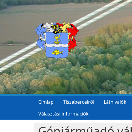
Ugrás a tartalomra
Címlap
Tiszabercelről
Látnivalók
Választási információk
Gépjárműadó vál