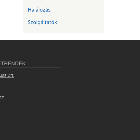
Halálozás
Szolgáltatók
ETRENDEK
usz Zrt.
RT