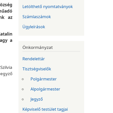
Község
Letölthető nyomtatványok
műadó
Számlaszámok
ünk az
Ügyleírások
atalin
vagy a
Önkormányzat
Rendelettár
zilvia
Tisztségviselők
jegyző
Polgármester
Alpolgármester
Jegyző
Képviselő testület tagjai