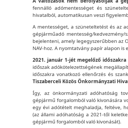
A változások nem befolyásolják a g
fennálló adómentességet és szünetelt
hivatalból, automatikusan veszi figyelemb
A mentességet, a szüneteltetést és az a
gépjárműadó mentesség/kedvezmény/szü
bejelenteni, amely legegyszerűbben az O
NAV-hoz. A nyomtatvány papír alapon is e
2021. január 1-jét megelőző időszak
időszak adókötelezettségének megállapít
időszakra vonatkozó ellenőrzés és szank
Tiszaberceli Közös Önkormányzati Hivata
Így, az önkormányzati adóhatóság tov
gépjármű forgalomból való kivonására v
egy évi adótételt meghaladja, feltéve, h
(az állami adóhatóság a 2021-től kelet
gépjármű forgalomból való kivonását).