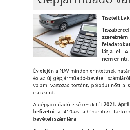
Tisztelt La
Tiszaberc
szeretném 
feladatoka
látja el. 
nem érinti,
Év elején a NAV minden érintettnek határoz
és az új gépjárműadó-bevételi számláról.
valami változás történt, például nőtt 
csökkent.
A gépjárműadó első részletét
2021. ápri
befizetni
a 410-es adónemhez tartoz
bevételi számlára.