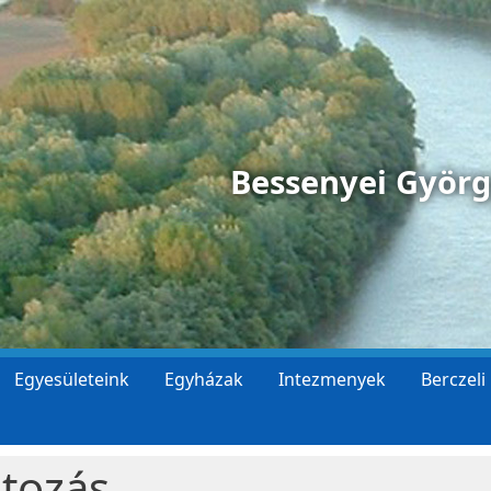
Bessenyei Györ
Egyesületeink
Egyházak
Intezmenyek
Berczeli
tozás