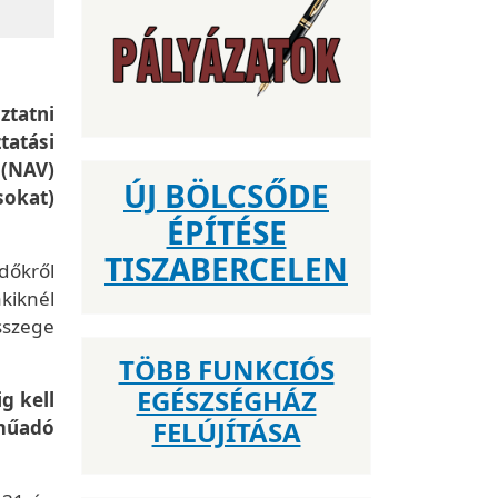
ztatni
tatási
 (NAV)
ÚJ BÖLCSŐDE
sokat)
ÉPÍTÉSE
TISZABERCELEN
időkről
kiknél
sszege
TÖBB FUNKCIÓS
EGÉSZSÉGHÁZ
g kell
FELÚJÍTÁSA
műadó