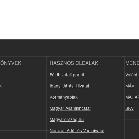
KÖNYVEK
HASZNOS OLDALAK
MEN
Földhivatali portál
Volánb
k
Ibányi Járási Hivatal
MÁV
Kormányablak
MAHA
Magyar Államkincstár
BKV
Magyarorszag.hu
Nemzeti Adó- és Vámhivatal