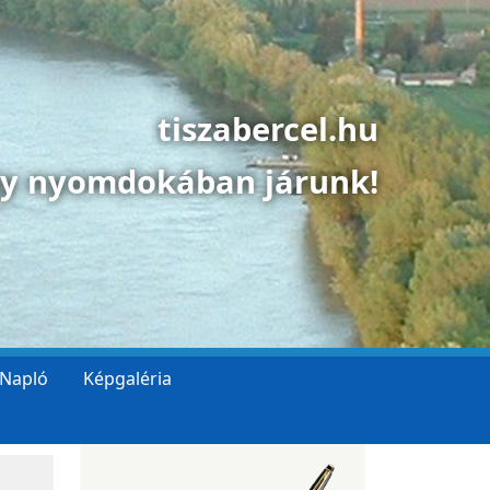
tiszabercel.hu
gy nyomdokában járunk!
 Napló
Képgaléria