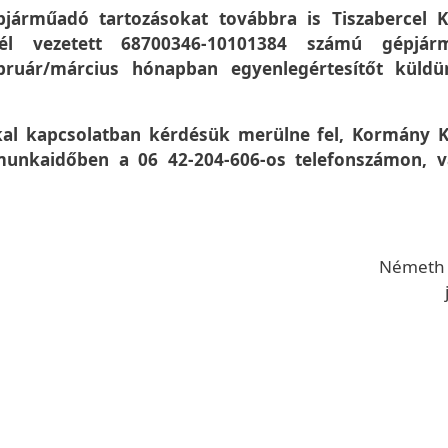
pjárműadó tartozásokat továbbra is Tiszabercel 
él vezetett 68700346-10101384 számú gépjár
február/március hónapban egyenlegértesítőt küld
kal kapcsolatban kérdésük merülne fel, Kormány K
munkaidőben a 06 42-204-606-os telefonszámon, 
Németh S