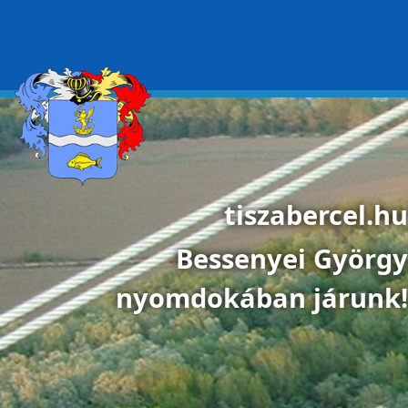
Ugrás a tartalomra
tiszabercel.hu
Bessenyei György
nyomdokában járunk!