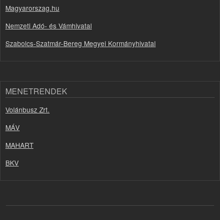
Magyarorszag.hu
Nemzeti Adó- és Vámhivatal
Szabolcs-Szatmár-Bereg Megyei Kormányhivatal
MENETRENDEK
Volánbusz Zrt.
MÁV
MAHART
BKV