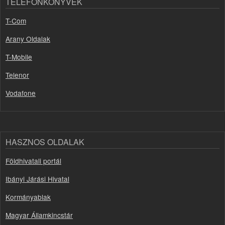
TELEFONKÖNYVEK
T-Com
Arany Oldalak
T-Mobile
Telenor
Vodafone
HASZNOS OLDALAK
Földhivatali portál
Ibányi Járási Hivatal
Kormányablak
Magyar Államkincstár