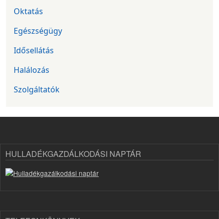
Oktatás
Egészségügy
Idősellátás
Halálozás
Szolgáltatók
HULLADÉKGAZDÁLKODÁSI NAPTÁR