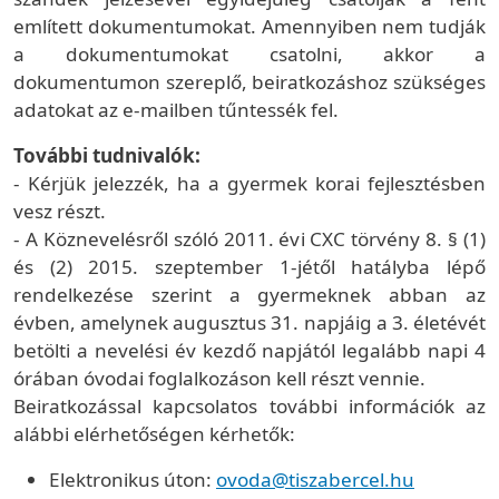
említett dokumentumokat. Amennyiben nem tudják
a dokumentumokat csatolni, akkor a
dokumentumon szereplő, beiratkozáshoz szükséges
adatokat az e-mailben tűntessék fel.
További tudnivalók:
- Kérjük jelezzék, ha a gyermek korai fejlesztésben
vesz részt.
- A Köznevelésről szóló 2011. évi CXC törvény 8. § (1)
és (2) 2015. szeptember 1-jétől hatályba lépő
rendelkezése szerint a gyermeknek abban az
évben, amelynek augusztus 31. napjáig a 3. életévét
betölti a nevelési év kezdő napjától legalább napi 4
órában óvodai foglalkozáson kell részt vennie.
Beiratkozással kapcsolatos további információk az
alábbi elérhetőségen kérhetők:
Elektronikus úton:
ovoda@tiszabercel.hu