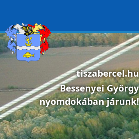
Ugrás a tartalomra
tiszabercel.hu
Bessenyei György
nyomdokában járunk!