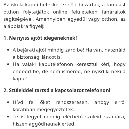
Az iskola kapui hetekkel ezelőtt bezártak, a tanulást
otthon folytatjátok online felületeken tanáraitok
segítségével. Amennyiben egyedül vagy otthon, az
alábbiakra figyelj:
1. Ne nyiss ajtót idegeneknek!
A bejárati ajtót mindig zárd be! Ha van, használd
a biztonsági láncot is!
Ha valaki kaputelefonon keresztül kéri, hogy
engedd be, de nem ismered, ne nyisd ki neki a
kaput!
2. Szüleiddel tartsd a kapcsolatot telefonon!
Hívd fel őket rendszeresen, ahogy erről
korábban megegyeztetek.
Te is legyél mindig elérhető szüleid számára,
hiszen aggódhatnak érted.