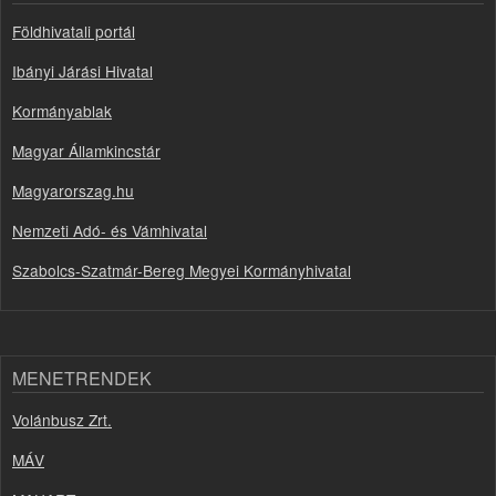
Földhivatali portál
Ibányi Járási Hivatal
Kormányablak
Magyar Államkincstár
Magyarorszag.hu
Nemzeti Adó- és Vámhivatal
Szabolcs-Szatmár-Bereg Megyei Kormányhivatal
MENETRENDEK
Volánbusz Zrt.
MÁV