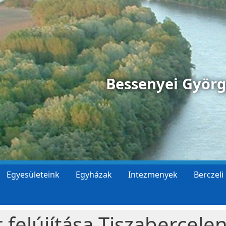
Bessenyei Györ
Egyesületeink
Egyházak
Intezmenyek
Berczeli
 felújítása Tiszabercele