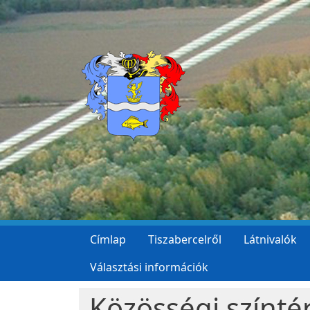
Ugrás a tartalomra
Címlap
Tiszabercelről
Látnivalók
Választási információk
Közösségi színtér