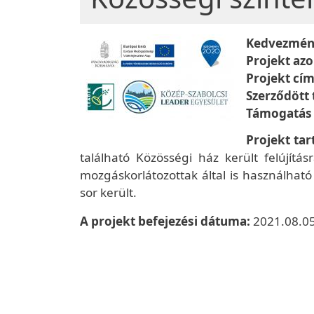
Kedvezmén
Projekt az
Projekt cí
Szerződött
Támogatás
Projekt ta
található Közösségi ház került felújít
mozgáskorlátozottak által is használható m
sor került.
A projekt befejezési dátuma:
2021.08.05