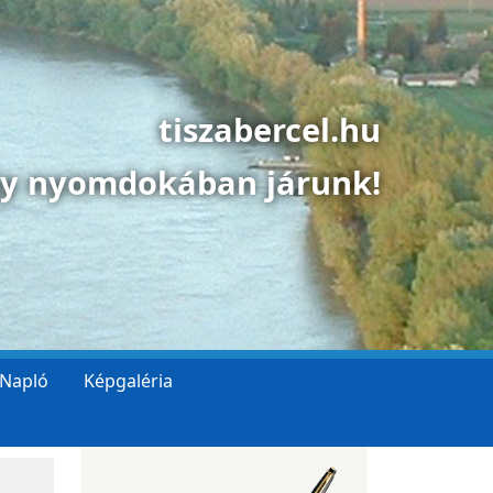
tiszabercel.hu
gy nyomdokában járunk!
 Napló
Képgaléria
n