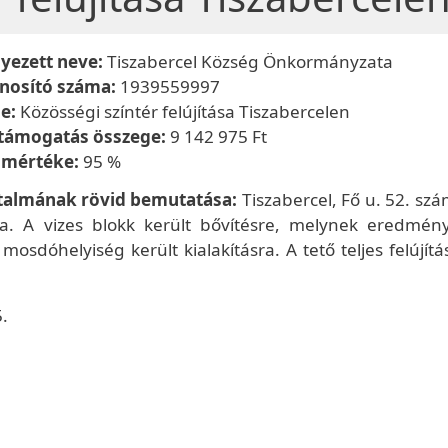
yezett neve:
Tiszabercel Község Önkormányzata
onosító száma:
1939559997
me:
Közösségi színtér felújítása Tiszabercelen
 támogatás összege:
9 142 975 Ft
 mértéke:
95 %
rtalmának rövid bemutatása:
Tiszabercel, Fő u. 52. szá
ásra. A vizes blokk került bővítésre, melynek eredmén
osdóhelyiség került kialakításra. A tető teljes felújítá
.