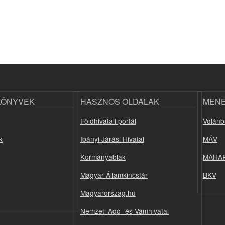
KÖNYVEK
HASZNOS OLDALAK
MEN
Földhivatali portál
Volánb
k
Ibányi Járási Hivatal
MÁV
Kormányablak
MAHA
Magyar Államkincstár
BKV
Magyarorszag.hu
Nemzeti Adó- és Vámhivatal