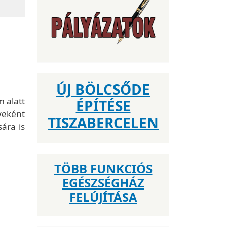
ÚJ BÖLCSŐDE
m alatt
ÉPÍTÉSE
yeként
TISZABERCELEN
sára is
TÖBB FUNKCIÓS
EGÉSZSÉGHÁZ
FELÚJÍTÁSA