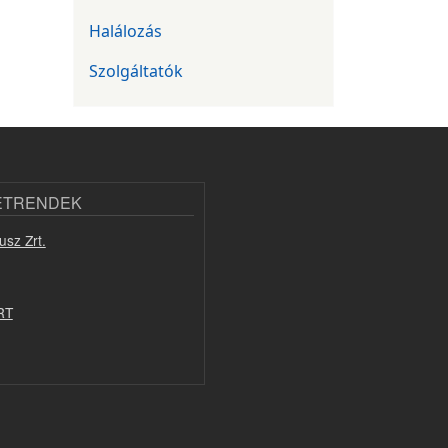
Halálozás
Szolgáltatók
ETRENDEK
usz Zrt.
RT