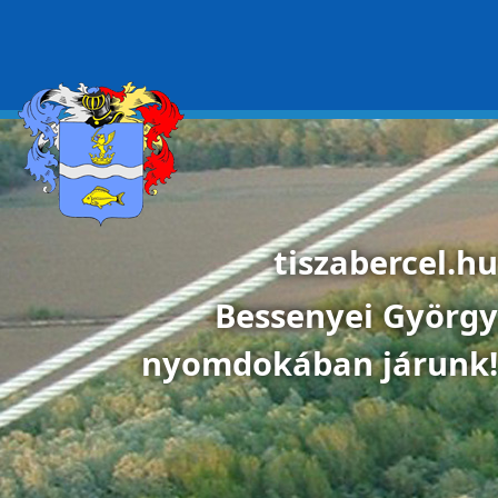
Ugrás a tartalomra
tiszabercel.hu
Bessenyei György
nyomdokában járunk!