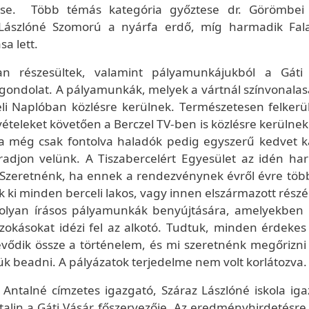
ése. Több témás kategória győztese dr. Görömbei
r Lászlóné Szomorú a nyárfa erdő, míg harmadik Fala
sa lett.
an részesültek, valamint pályamunkájukból a Gáti
 gondolat. A pályamunkák, melyek a vártnál színvonala
eli Naplóban közlésre kerülnek. Természetesen felkerü
ételeket követően a Berczel TV-ben is közlésre kerülnek
 a még csak fontolva haladók pedig egyszerű kedvet 
adjon velünk. A Tiszabercelért Egyesület az idén ha
 Szeretnénk, ha ennek a rendezvénynek évről évre több
k ki minden berceli lakos, vagy innen elszármazott rész
yan írásos pályamunkák benyújtására, amelyekben 
okásokat idézi fel az alkotó. Tudtuk, minden érdekes 
vődik össze a történelem, és mi szeretnénk megőrizni 
tük beadni. A pályázatok terjedelme nem volt korlátozva.
os Antalné címzetes igazgató, Száraz Lászlóné iskola ig
alin a Gáti Vásár főszervezője. Az eredményhirdetésre 