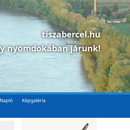
tiszabercel.hu
gy nyomdokában járunk!
 Napló
Képgaléria