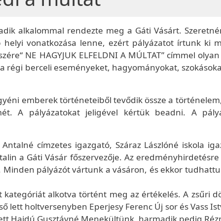
madik alkalommal rendezte meg a Gáti Vásárt. Szeretné
helyi vonatkozása lenne, ezért pályázatot írtunk ki 
 részére“ NE HAGYJUK ELFELDNI A MÚLTAT” címmel olyan 
 régi berceli eseményeket, hagyományokat, szokásokat
yéni emberek történeteiből tevődik össze a történelem,
ét. A pályázatokat jeligével kértük beadni. A pály
os Antalné címzetes igazgató, Száraz Lászlóné iskola ig
alin a Gáti Vásár főszervezője. Az eredményhirdetésre 
r. Minden pályázót vártunk a vásáron, és ekkor tudhatt
t kategóriát alkotva történt meg az értékelés. A zsűri 
ső lett holtversenyben Eperjesy Ferenc Új sor és Vass I
ett Hajdú Gusztávné Menekültünk, harmadik pedig Ré