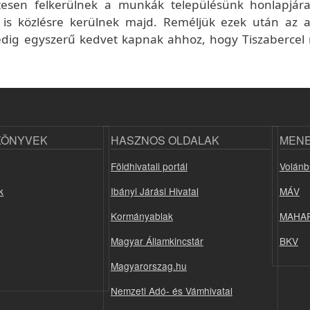
tesen felkerülnek a munkák településünk honlapjár
 is közlésre kerülnek majd. Reméljük ezek után az a
edig egyszerű kedvet kapnak ahhoz, hogy Tiszabercel 
KÖNYVEK
HASZNOS OLDALAK
MEN
Földhivatali portál
Volánb
k
Ibányi Járási Hivatal
MÁV
Kormányablak
MAHA
Magyar Államkincstár
BKV
Magyarorszag.hu
Nemzeti Adó- és Vámhivatal