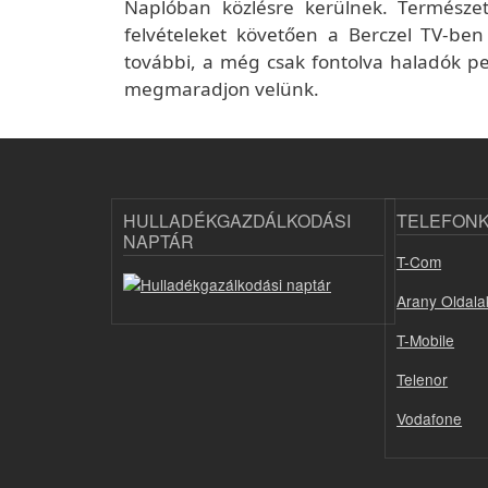
Naplóban közlésre kerülnek. Természe
felvételeket követően a Berczel TV-ben
további, a még csak fontolva haladók p
megmaradjon velünk.
HULLADÉKGAZDÁLKODÁSI
TELEFON
NAPTÁR
T-Com
Arany Oldala
T-Mobile
Telenor
Vodafone