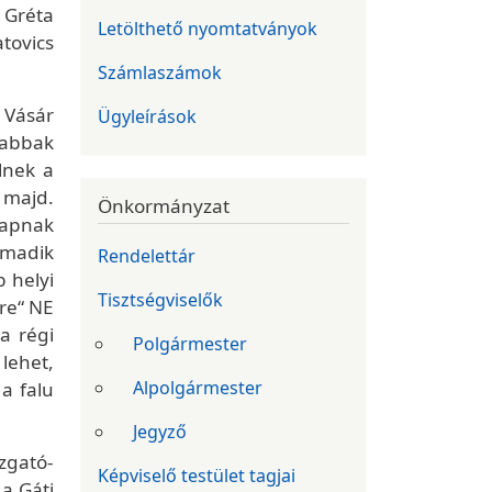
 Gréta
Letölthető nyomtatványok
tovics
Számlaszámok
 Vásár
Ügyleírások
sabbak
lnek a
 majd.
Önkormányzat
kapnak
rmadik
Rendelettár
 helyi
Tisztségviselők
ére“ NE
a régi
Polgármester
lehet,
Alpolgármester
a falu
Jegyző
azgató-
Képviselő testület tagjai
a Gáti