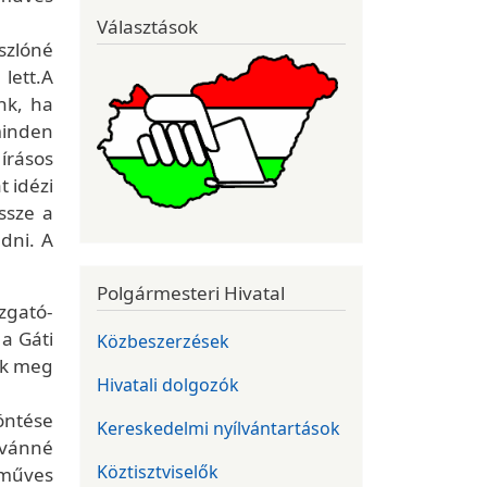
Választások
szlóné
lett.A
nk, ha
minden
írásos
 idézi
ssze a
dni. A
Polgármesteri Hivatal
azgató-
a Gáti
Közbeszerzések
uk meg
Hivatali dolgozók
döntése
Kereskedelmi nyílvántartások
stvánné
Köztisztviselők
zműves