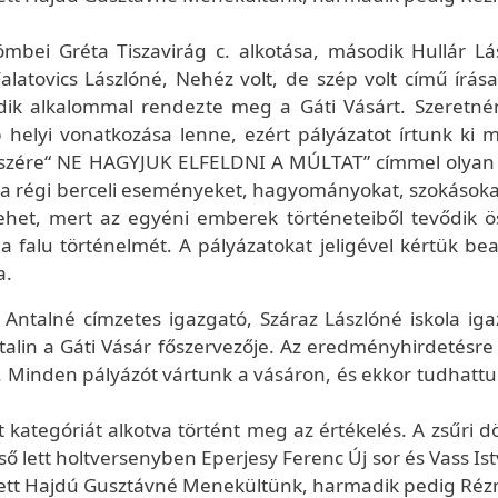
.
mbei Gréta Tiszavirág c. alkotása, második Hullár Lá
atovics Lászlóné, Nehéz volt, de szép volt című írása 
dik alkalommal rendezte meg a Gáti Vásárt. Szeretné
helyi vonatkozása lenne, ezért pályázatot írtunk ki 
 részére“ NE HAGYJUK ELFELDNI A MÚLTAT” címmel olyan 
 régi berceli eseményeket, hagyományokat, szokásokat
lehet, mert az egyéni emberek történeteiből tevődik ö
 falu történelmét. A pályázatokat jeligével kértük bea
a.
os Antalné címzetes igazgató, Száraz Lászlóné iskola ig
alin a Gáti Vásár főszervezője. Az eredményhirdetésre 
r. Minden pályázót vártunk a vásáron, és ekkor tudhatt
t kategóriát alkotva történt meg az értékelés. A zsűri 
ső lett holtversenyben Eperjesy Ferenc Új sor és Vass I
ett Hajdú Gusztávné Menekültünk, harmadik pedig Ré