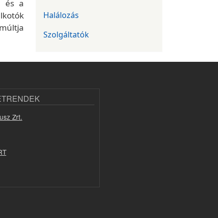
a és a
lkotók
Halálozás
múltja
Szolgáltatók
ETRENDEK
usz Zrt.
RT