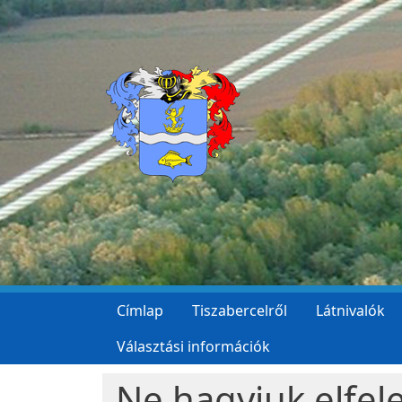
Ugrás a tartalomra
Címlap
Tiszabercelről
Látnivalók
Választási információk
Ne hagyjuk elfele