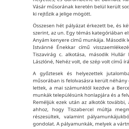
Vásár műsorának keretén belül került so
ki rejtőzik a jelige mögött.
Összesen hét pályázat érkezett be, és ké
szerint, az un. Egy témás kategóriában el
Anyám kenyere című munkája. Második l
Istvánné Énekkar című visszaemlékez
Tiszavirág c. alkotása, második Hullá
Lászlóné, Nehéz volt, de szép volt című írá
A győztesek és helyezettek jutalomb
műsorában is felolvasásra került néhány
lettek, a mai számunktól kezdve a Berc
munkák településünk honlapjára és a felv
Reméljük ezek után az alkotók további,
ahhoz, hogy Tiszabercel múltja megm
részesültek, valamint pályamunkájukb
gondolat. A pályamunkák, melyek a vártná