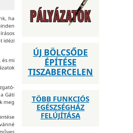
nk, ha
minden
írásos
 idézi
ÚJ BÖLCSŐDE
ÉPÍTÉSE
 és mi
ázatok
TISZABERCELEN
azgató-
a Gáti
TÖBB FUNKCIÓS
uk meg
EGÉSZSÉGHÁZ
FELÚJÍTÁSA
döntése
stvánné
zműves