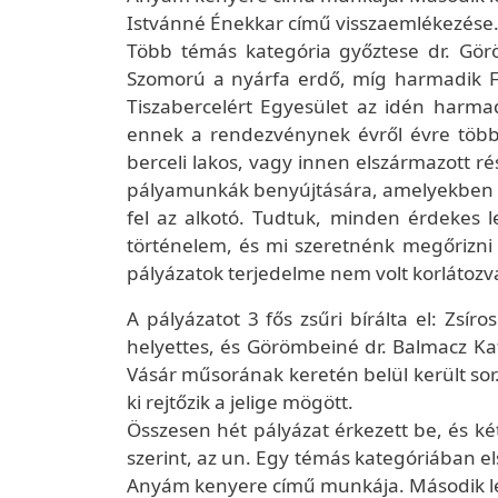
Istvánné Énekkar című visszaemlékezése
Több témás kategória győztese dr. Görö
Szomorú a nyárfa erdő, míg harmadik Fal
Tiszabercelért Egyesület az idén harma
ennek a rendezvénynek évről évre több 
berceli lakos, vagy innen elszármazott
pályamunkák benyújtására, amelyekben a
fel az alkotó. Tudtuk, minden érdekes 
történelem, és mi szeretnénk megőrizni a
pályázatok terjedelme nem volt korlátozv
A pályázatot 3 fős zsűri bírálta el: Zsír
helyettes, és Görömbeiné dr. Balmacz Kat
Vásár műsorának keretén belül került so
ki rejtőzik a jelige mögött.
Összesen hét pályázat érkezett be, és ké
szerint, az un. Egy témás kategóriában el
Anyám kenyere című munkája. Második l