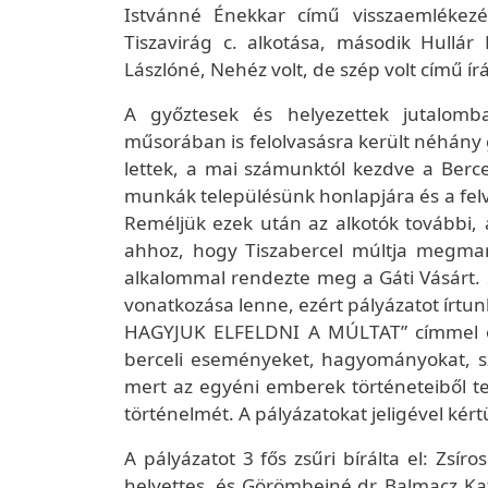
Istvánné Énekkar című visszaemlékez
Tiszavirág c. alkotása, második Hullá
Lászlóné, Nehéz volt, de szép volt című írá
A győztesek és helyezettek jutalomb
műsorában is felolvasásra került néhány
lettek, a mai számunktól kezdve a Berc
munkák településünk honlapjára és a felv
Reméljük ezek után az alkotók további,
ahhoz, hogy Tiszabercel múltja megmar
alkalommal rendezte meg a Gáti Vásárt.
vonatkozása lenne, ezért pályázatot írtun
HAGYJUK ELFELDNI A MÚLTAT” címmel ol
berceli eseményeket, hagyományokat, sz
mert az egyéni emberek történeteiből te
történelmét. A pályázatokat jeligével kér
A pályázatot 3 fős zsűri bírálta el: Zsír
helyettes, és Görömbeiné dr. Balmacz Kat