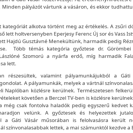
r. Minden pályázót vártunk a vásáron, és ekkor tudhatt
t kategóriát alkotva történt meg az értékelés. A zsűri 
ső lett holtversenyben Eperjesy Ferenc Új sor és Vass I
ett Hajdú Gusztávné Menekültünk, harmadik pedig Ré
ése. Több témás kategória győztese dr. Görömbei
r Lászlóné Szomorú a nyárfa erdő, míg harmadik Fala
sa lett.
an részesültek, valamint pályamunkájukból a Gáti
 gondolat. A pályamunkák, melyek a vártnál színvonala
eli Naplóban közlésre kerülnek. Természetesen felkerü
ételeket követően a Berczel TV-ben is közlésre kerülnek
 a még csak fontolva haladók pedig egyszerű kedvet 
aradjon velünk. A győztesek és helyezettek juta
ól a Gáti Vásár műsorában is felolvasásra került 
l színvonalasabbak lettek, a mai számunktól kezdve a B