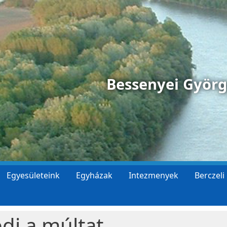
Bessenyei Györ
Egyesületeink
Egyházak
Intezmenyek
Berczeli
di a múltat