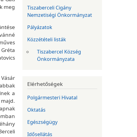
uk meg
Tiszaberceli Cigány
Nemzetiségi Önkormányzat
döntése
Pályázatok
stvánné
Közzétételi listák
zműves
 Gréta
Tiszabercel Község
tovics
Önkormányzata
 Vásár
Elérhetőségek
sabbak
lnek a
Polgármesteri Hivatal
 majd.
kapnak
Oktatás
lomban
Egészségügy
néhány
erceli
Idősellátás