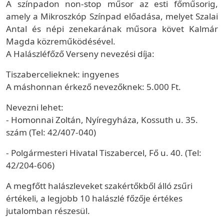
A színpadon non-stop műsor az esti főműsorig,
amely a Mikroszkóp Színpad előadása, melyet Szalai
Antal és népi zenekarának műsora követ Kalmár
Magda közreműködésével.
A Halászléfőző Verseny nevezési díja:
Tiszabercelieknek: ingyenes
A máshonnan érkező nevezőknek: 5.000 Ft.
Nevezni lehet:
- Homonnai Zoltán, Nyíregyháza, Kossuth u. 35.
szám (Tel: 42/407-040)
- Polgármesteri Hivatal Tiszabercel, Fő u. 40. (Tel:
42/204-606)
A megfőtt halászleveket szakértőkből álló zsűri
értékeli, a legjobb 10 halászlé főzője értékes
jutalomban részesül.