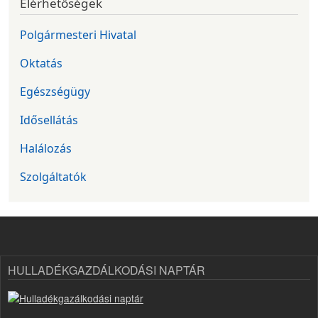
Elérhetőségek
Polgármesteri Hivatal
Oktatás
Egészségügy
Idősellátás
Halálozás
Szolgáltatók
HULLADÉKGAZDÁLKODÁSI NAPTÁR