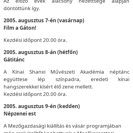
Az előző évek alacsony nézettsége alapján
döntöttünk így.
2005. augusztus 7-én (vasárnap)
Film a Gáton!
Kezdési időpont 20.00 óra.
2005. augusztus 8-án (hétfőn)
Gátitánc
A Kínai Shanxi Művészeti Akadémia néptánc
együttese lép színpadra, eredeti kínai
hangszerekkel kísért élő zene mellett.
Kezdési időpont 20.00 óra.
2005. augusztus 9-én (kedden)
Népzenei est
A Mezőgazdasági kiállítás és vásár programjában