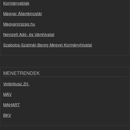
Kormányablak
Magyar Államkincstár
Magyarorszag.hu
Nemzeti Adó- és Vámhivatal
Szabolcs-Szatmár-Bereg Megyei Kormányhivatal
MENETRENDEK
Volánbusz Zrt.
MÁV
MAHART
BKV