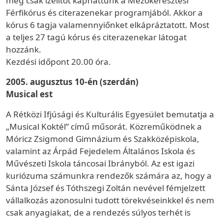
még csak ízelítőt kaphattunk a Mezőkeresztesi
Férfikórus és citerazenekar programjából. Akkor a
kórus 6 tagja valamennyiőnket elkápráztatott. Most
a teljes 27 tagú kórus és citerazenekar látogat
hozzánk.
Kezdési időpont 20.00 óra.
2005. augusztus 10-én (szerdán)
Musical est
A Rétközi Ifjúsági és Kulturális Egyesület bemutatja a
„Musical Koktél” című műsorát. Közreműködnek a
Móricz Zsigmond Gimnázium és Szakközépiskola,
valamint az Árpád Fejedelem Általános Iskola és
Művészeti Iskola táncosai Ibrányból. Az est igazi
kuriózuma számunkra rendezők számára az, hogy a
Sánta József és Tóthszegi Zoltán nevével fémjelzett
vállalkozás azonosulni tudott törekvéseinkkel és nem
csak anyagiakat, de a rendezés súlyos terhét is