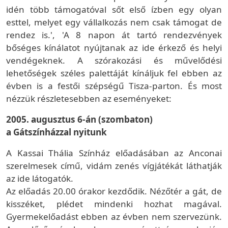
idén több támogatóval sőt első ízben egy olyan
esttel, melyet egy vállalkozás nem csak támogat de
rendez is.', 'A 8 napon át tartó rendezvények
bőséges kínálatot nyújtanak az ide érkező és helyi
vendégeknek. A szórakozási és művelődési
lehetőségek széles palettáját kínáljuk fel ebben az
évben is a festői szépségű Tisza-parton. És most
nézzük részletesebben az eseményeket:
2005. augusztus 6-án (szombaton)
a Gátszínházzal nyitunk
A Kassai Thália Színház előadásában az Anconai
szerelmesek című, vidám zenés vígjátékát láthatják
az ide látogatók.
Az előadás 20.00 órakor kezdődik. Nézőtér a gát, de
kisszéket, plédet mindenki hozhat magával.
Gyermekelőadást ebben az évben nem szervezünk.