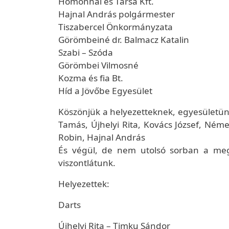
Homonnai és Társa Kft.
Hajnal András polgármester
Tiszabercel Önkormányzata
Görömbeiné dr. Balmacz Katalin
Szabi – Szóda
Görömbei Vilmosné
Kozma és fia Bt.
Híd a Jövőbe Egyesület
Köszönjük a helyezetteknek, egyesületünk
Tamás, Újhelyi Rita, Kovács József, Né
Robin, Hajnal András
És végül, de nem utolsó sorban a megj
viszontlátunk.
Helyezettek:
Darts
Újhelyi Rita – Timku Sándor