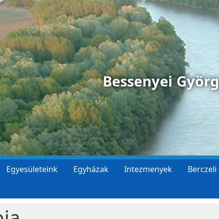
Bessenyei Györ
Egyesületeink
Egyházak
Intezmenyek
Berczeli
pja