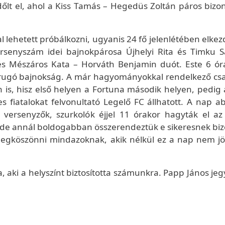
őlt el, ahol a Kiss Tamás – Hegedüs Zoltán páros bizon
al lehetett próbálkozni, ugyanis 24 fő jelenlétében elke
rsenyszám idei bajnokpárosa Újhelyi Rita és Timku S
és Mészáros Kata – Horváth Benjamin duót. Este 6 ór
darugó bajnokság. A már hagyományokkal rendelkező cs
is, hisz első helyen a Fortuna második helyen, pedig
 fiatalokat felvonultató Legelő FC állhatott. A nap ab
 versenyzők, szurkolók éjjel 11 órakor hagyták el az 
, de annál boldogabban összerendeztük e sikeresnek biz
egköszönni mindazoknak, akik nélkül ez a nap nem jö
a, aki a helyszínt biztosította számunkra. Papp János jeg