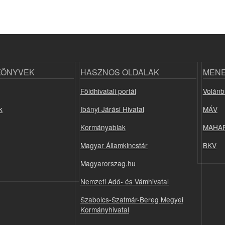
KÖNYVEK
HASZNOS OLDALAK
MEN
Földhivatali portál
Volánb
k
Ibányi Járási Hivatal
MÁV
Kormányablak
MAHA
Magyar Államkincstár
BKV
Magyarorszag.hu
Nemzeti Adó- és Vámhivatal
Szabolcs-Szatmár-Bereg Megyei
Kormányhivatal