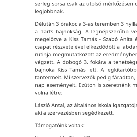
serleg sorsa csak az utolsó mérkőzésen d
legjobbnak.
Délután 3 órakor, a 3-as teremben 3 nyíll
a darts bajnokság. A legnépszerűbb ve
megelőzve a Kiss Tamás - Szabó Anita 
csapat részvételével elkezdődött a lab
rutinja megmutatkozott az eredményben 
végzett. A dobogó 3. fokára a tehetséges
bajnoka Kiss Tamás lett. A legkitartóbb
tantermeit. Mi szervezők pedig fáradtan
nap eseményeit. Ezúton is szeretnénk m
volna létre:
László Antal, az általános iskola igazgatój
aki a szervezésben segédkezett.
Támogatóink voltak: