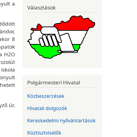
yult a
Választások
zdődött
ándor,
akor 8
apatok
 a H2O
szolút
iskola
onyult
Polgármesteri Hivatal
hetett
Közbeszerzések
yző úr,
Hivatali dolgozók
Kereskedelmi nyílvántartások
Köztisztviselők