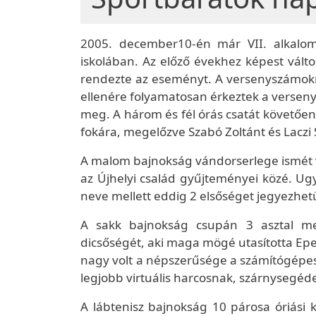
2005. december10-én már VII. alkalomma
iskolában. Az előző évekhez képest válto
rendezte az eseményt. A versenyszámokra 
ellenére folyamatosan érkeztek a versenyz
meg. A három és fél órás csatát követően
fokára, megelőzve Szabó Zoltánt és Laczi
A malom bajnokság vándorserlege ismét 
az Újhelyi család gyűjteményei közé. Ugya
neve mellett eddig 2 elsőséget jegyezhet
A sakk bajnokság csupán 3 asztal mel
dicsőségét, aki maga mögé utasította E
nagy volt a népszerűsége a számítógépes 
legjobb virtuális harcosnak, szárnysegéd
A lábtenisz bajnokság 10 párosa óriási 