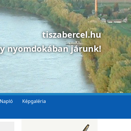
tiszabercel.hu
gy nyomdokában járunk!
 Napló
Képgaléria