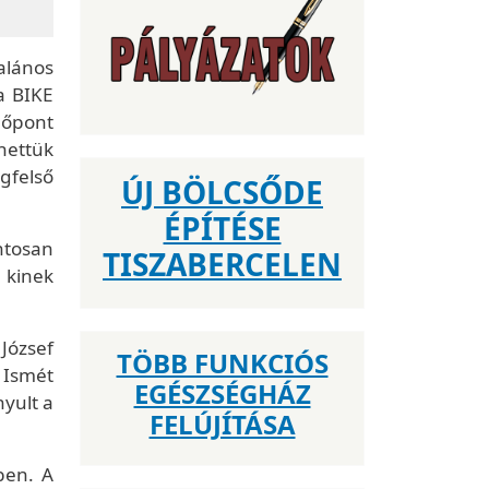
alános
 a BIKE
dőpont
dhettük
egfelső
ÚJ BÖLCSŐDE
ÉPÍTÉSE
ntosan
TISZABERCELEN
, kinek
József
TÖBB FUNKCIÓS
 Ismét
EGÉSZSÉGHÁZ
yult a
FELÚJÍTÁSA
ben. A