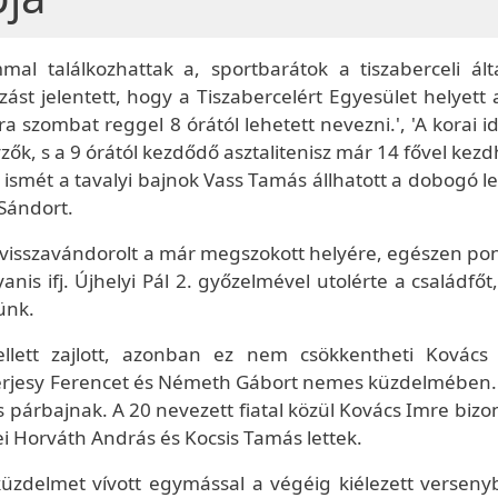
l találkozhattak a, sportbarátok a tiszaberceli ált
zást jelentett, hogy a Tiszabercelért Egyesület helyett
szombat reggel 8 órától lehetett nevezni.', 'A korai i
ők, s a 9 órától kezdődő asztalitenisz már 14 fővel kez
 ismét a tavalyi bajnok Vass Tamás állhatott a dobogó l
 Sándort.
visszavándorolt a már megszokott helyére, egészen po
nis ifj. Újhelyi Pál 2. győzelmével utolérte a családfőt
ünk.
lett zajlott, azonban ez nem csökkentheti Kovács 
perjesy Ferencet és Németh Gábort nemes küzdelmében.
párbajnak. A 20 nevezett fiatal közül Kovács Imre bizon
ei Horváth András és Kocsis Tamás lettek.
küzdelmet vívott egymással a végéig kiélezett verseny