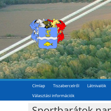
Ugrás a tartalomra
Címlap
Tiszabercelről
Látnivalók
Választási információk
Sportbarátok na