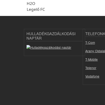
H2O
Legelő FC
HULLADÉKGAZDÁLKODÁSI
TELEFON
NAPTÁR
T-Com
Arany Oldala
T-Mobile
Telenor
Vodafone