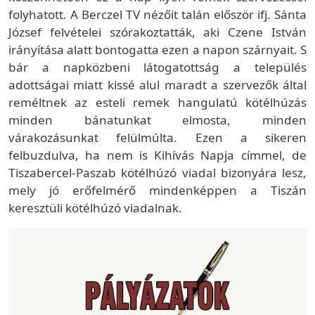
folyhatott. A Berczel TV nézőit talán először ifj. Sánta
József felvételei szórakoztatták, aki Czene István
irányítása alatt bontogatta ezen a napon szárnyait. S
bár a napközbeni látogatottság a település
adottságai miatt kissé alul maradt a szervezők által
reméltnek az esteli remek hangulatú kötélhúzás
minden bánatunkat elmosta, minden
várakozásunkat felülmúlta. Ezen a sikeren
felbuzdulva, ha nem is Kihívás Napja címmel, de
Tiszabercel-Paszab kötélhúzó viadal bizonyára lesz,
mely jó erőfelmérő mindenképpen a Tiszán
keresztüli kötélhúzó viadalnak.