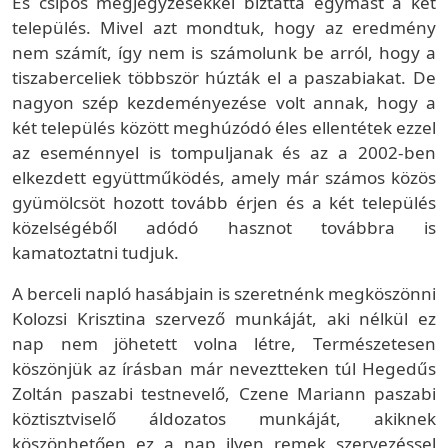
És csípős megjegyzésekkel bíztatta egymást a két
település. Mivel azt mondtuk, hogy az eredmény
nem számít, így nem is számolunk be arról, hogy a
tiszaberceliek többször húzták el a paszabiakat. De
nagyon szép kezdeményezése volt annak, hogy a
két település között meghúzódó éles ellentétek ezzel
az eseménnyel is tompuljanak és az a 2002-ben
elkezdett együttműködés, amely már számos közös
gyümölcsöt hozott tovább érjen és a két település
közelségéből adódó hasznot továbbra is
kamatoztatni tudjuk.
A berceli napló hasábjain is szeretnénk megköszönni
Kolozsi Krisztina szervező munkáját, aki nélkül ez
nap nem jöhetett volna létre, Természetesen
köszönjük az írásban már neveztteken túl Hegedűs
Zoltán paszabi testnevelő, Czene Mariann paszabi
köztisztviselő áldozatos munkáját, akiknek
köszönhetően ez a nap ilyen remek szervezéssel