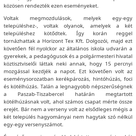
közösen rendezték ezen eseményeket.
Voltak megmozdulások, melyek egy-egy
településhez-, voltak olyanok, amelyek a két
településhez kötődtek. Így korán reggel
tornázhattak a Horizont Tex Kft. Dolgozói, majd ezt
követően fél nyolckor az általános iskola udvarán a
gyerekek, a pedagógusok és a polgármesteri hivatal
köztisztviselői láttak neki annak, hogy 15 percnyi
mozgással kezdjék a napot. Ezt követően volt az
eseménysorozatban kerékpározás, hintóhúzás, foci
és kötélhúzás. Talán a legnagyobb népszerűségnek
a Paszab-Tiszabercel határán megtartott
kötélhúzásnak volt, ahol számos csapat mérte össze
erejét. Bár nem a verseny volt az elsődleges mégis a
két település hagyományai nem hagytak szó nélkül
egy-egy versenyszámot.