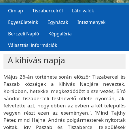
Címlap
Tiszabercelről
Látnivalók
Egyesületeink
Egyházak
Intezmenyek
Berczeli Napló
Képgaléria
Választási információk
A kihívás napja
Május 26-án története során először Tiszabercel és
Paszab községek a Kihívás Napjára neveztek.
Korábban, hetekkel megkezdődött a szervezés, Bíró
Sándor tiszaberceli testnevelő ötlete nyomán, aki
felvetette azt, hogy ebben az évben a két település
vegyen részt ezen az eseményen.', 'Mind Tajthy
Péter, mind Hajnal András polgármesterek nyitottak
voltak, így Paszab és Tiszabercel települések