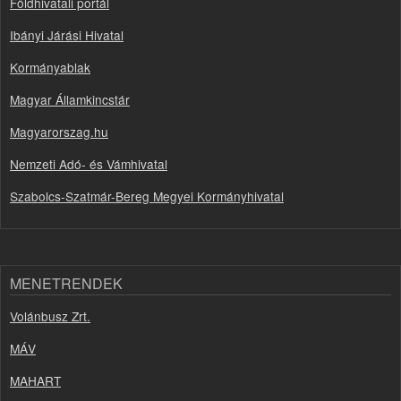
Földhivatali portál
Ibányi Járási Hivatal
Kormányablak
Magyar Államkincstár
Magyarorszag.hu
Nemzeti Adó- és Vámhivatal
Szabolcs-Szatmár-Bereg Megyei Kormányhivatal
MENETRENDEK
Volánbusz Zrt.
MÁV
MAHART