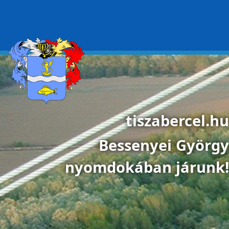
Ugrás a tartalomra
tiszabercel.hu
Bessenyei György
nyomdokában járunk!