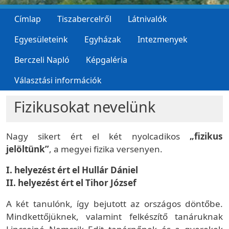
Címlap
Tiszabercelről
Látnivalók
Egyesületeink
Egyházak
Intezmenyek
Berczeli Napló
Képgaléria
Választási információk
Fizikusokat nevelünk
Nagy sikert ért el két nyolcadikos
„fizikus
jelöltünk”
, a megyei fizika versenyen.
I. helyezést ért el Hullár Dániel
II. helyezést ért el Tihor József
A két tanulónk, így bejutott az országos döntőbe.
Mindkettőjüknek, valamint felkészítő tanáruknak