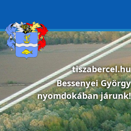
Ugrás a tartalomra
tiszabercel.hu
Bessenyei György
nyomdokában járunk!