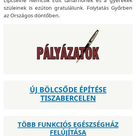
Lipcseiné Nemcsik Edit tanárnőnek és a gyerekek
szüleinek is ezúton gratulálunk. Folytatás Győrben
az Országos döntőben.
ÚJ BÖLCSŐDE ÉPÍTÉSE
TISZABERCELEN
TÖBB FUNKCIÓS EGÉSZSÉGHÁZ
FELÚJÍTÁSA