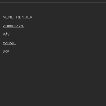
MENETRENDEK
Volánbusz Zrt.
MÁV
MAHART
BKV