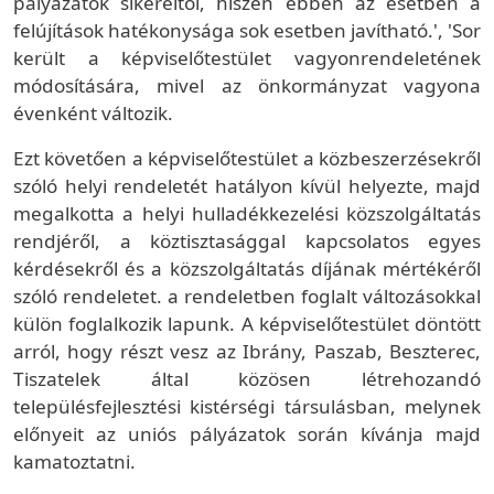
pályázatok sikereitől, hiszen ebben az esetben a
felújítások hatékonysága sok esetben javítható.', 'Sor
került a képviselőtestület vagyonrendeletének
módosítására, mivel az önkormányzat vagyona
évenként változik.
Ezt követően a képviselőtestület a közbeszerzésekről
szóló helyi rendeletét hatályon kívül helyezte, majd
megalkotta a helyi hulladékkezelési közszolgáltatás
rendjéről, a köztisztasággal kapcsolatos egyes
kérdésekről és a közszolgáltatás díjának mértékéről
szóló rendeletet. a rendeletben foglalt változásokkal
külön foglalkozik lapunk. A képviselőtestület döntött
arról, hogy részt vesz az Ibrány, Paszab, Beszterec,
Tiszatelek által közösen létrehozandó
településfejlesztési kistérségi társulásban, melynek
előnyeit az uniós pályázatok során kívánja majd
kamatoztatni.