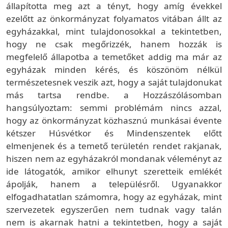
állapította meg azt a tényt, hogy amíg évekkel
ezelőtt az önkormányzat folyamatos vitában állt az
egyházakkal, mint tulajdonosokkal a tekintetben,
hogy ne csak megőrizzék, hanem hozzák is
megfelelő állapotba a temetőket addig ma már az
egyházak minden kérés, és köszönöm nélkül
természetesnek veszik azt, hogy a saját tulajdonukat
más tartsa rendbe. a Hozzászólásomban
hangsúlyoztam: semmi problémám nincs azzal,
hogy az önkormányzat közhasznú munkásai évente
kétszer Húsvétkor és Mindenszentek előtt
elmenjenek és a temető területén rendet rakjanak,
hiszen nem az egyházakról mondanak véleményt az
ide látogatók, amikor elhunyt szeretteik emlékét
ápolják, hanem a településről. Ugyanakkor
elfogadhatatlan számomra, hogy az egyházak, mint
szervezetek egyszerűen nem tudnak vagy talán
nem is akarnak hatni a tekintetben, hogy a saját