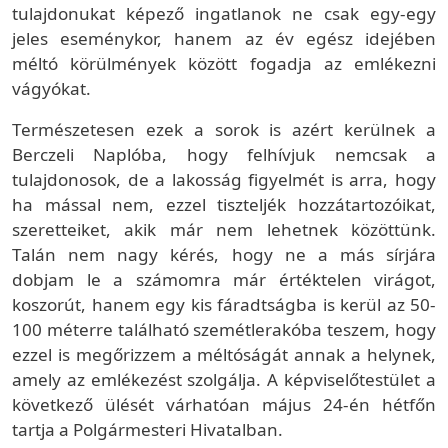
tulajdonukat képező ingatlanok ne csak egy-egy
jeles eseménykor, hanem az év egész idejében
méltó körülmények között fogadja az emlékezni
vágyókat.
Természetesen ezek a sorok is azért kerülnek a
Berczeli Naplóba, hogy felhívjuk nemcsak a
tulajdonosok, de a lakosság figyelmét is arra, hogy
ha mással nem, ezzel tiszteljék hozzátartozóikat,
szeretteiket, akik már nem lehetnek közöttünk.
Talán nem nagy kérés, hogy ne a más sírjára
dobjam le a számomra már értéktelen virágot,
koszorút, hanem egy kis fáradtságba is kerül az 50-
100 méterre található szemétlerakóba teszem, hogy
ezzel is megőrizzem a méltóságát annak a helynek,
amely az emlékezést szolgálja. A képviselőtestület a
következő ülését várhatóan május 24-én hétfőn
tartja a Polgármesteri Hivatalban.