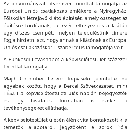
Az önkormányzat ötvenezer forinttal támogatja az
Európai Uniós csatlakozás emlékére a Nyíregyházi
Főiskolán létrejövő kilátó építését, amely összeget az
építésre fordítanak, de ezért elhelyeznek a kilátón
egy díszes csempét, melyen településünk címere
fogja hirdetni azt, hogy annak a kilátónak az Európai
Uniós csatlakozáskor Tiszabercel is támogatója volt.
A Pünkösdi Lovasnapot a képviselőtestület százezer
forinttal támogatja.
Majd Görömbei Ferenc képviselő jelentette be
egyebek között, hogy a Bercel Szövetkezetet, mint
TÉSZ-t a képviselőtestületi ülés napján bejegyezték
és így hivatalos formában is ezeket a
tevékenységeket elláthatja.
A képviselőtestület ülésén élénk vita bontakozott ki a
temetők állapotáról. Jegyzőként e sorok írója