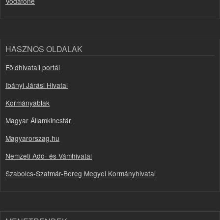
Vodafone
HASZNOS OLDALAK
Földhivatali portál
Ibányi Járási Hivatal
Kormányablak
Magyar Államkincstár
Magyarorszag.hu
Nemzeti Adó- és Vámhivatal
Szabolcs-Szatmár-Bereg Megyei Kormányhivatal