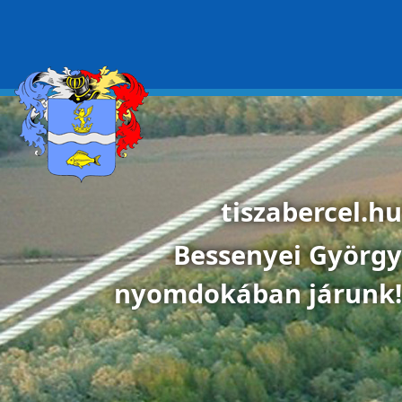
Ugrás a tartalomra
tiszabercel.hu
Bessenyei György
nyomdokában járunk!