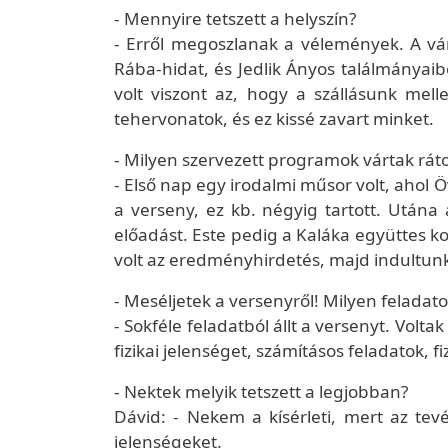
- Mennyire tetszett a helyszín?
- Erről megoszlanak a vélemények. A vár
Rába-hidat, és Jedlik Ányos találmányaib
volt viszont az, hogy a szállásunk mell
tehervonatok, és ez kissé zavart minket.
- Milyen szervezett programok vártak rát
- Első nap egy irodalmi műsor volt, ahol
a verseny, ez kb. négyig tartott. Utána 
előadást. Este pedig a Kaláka együttes 
volt az eredményhirdetés, majd indultun
- Meséljetek a versenyről! Milyen feladat
- Sokféle feladatból állt a versenyt. Volt
fizikai jelenséget, számításos feladatok, fi
- Nektek melyik tetszett a legjobban?
Dávid: - Nekem a kísérleti, mert az tev
jelenségeket.