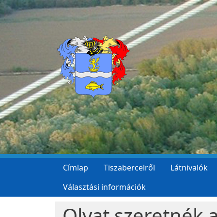
Ugrás a tartalomra
Címlap
Tiszabercelről
Látnivalók
Választási információk
Olyat szeretnék 