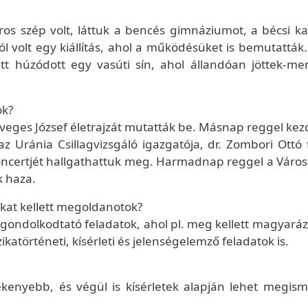
os szép volt, láttuk a bencés gimnáziumot, a bécsi ka
ól volt egy kiállítás, ahol a működésüket is bemutatták
ett húzódott egy vasúti sín, ahol állandóan jöttek-me
ok?
 Öveges József életrajzát mutatták be. Másnap reggel ke
az Uránia Csillagvizsgáló igazgatója, dr. Zombori Ottó 
koncertjét hallgathattuk meg. Harmadnap reggel a Váro
k haza.
okat kellett megoldanotok?
ak gondolkodtató feladatok, ahol pl. meg kellett magyará
zikatörténeti, kísérleti és jelenségelemző feladatok is.
ékenyebb, és végül is kísérletek alapján lehet megism