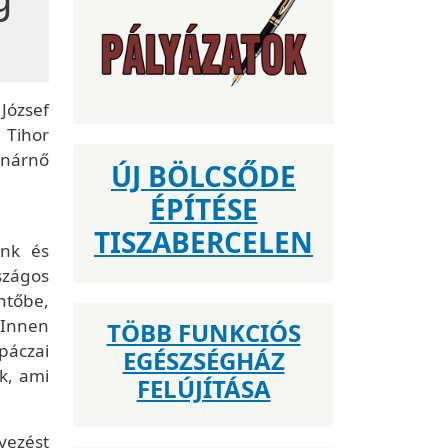
József
 Tihor
anárnő
ÚJ BÖLCSŐDE
ÉPÍTÉSE
TISZABERCELEN
ünk és
szágos
öntőbe,
 Innen
TÖBB FUNKCIÓS
páczai
EGÉSZSÉGHÁZ
k, ami
FELÚJÍTÁSA
lyezést