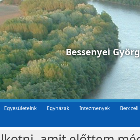
Bessenyei Györ
Egyesületeink
Egyházak
Intezmenyek
Berczeli
alkotni, amit előttem mé