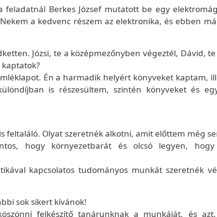
 a feladatnál Berkes József mutatott be egy elektromá
i. Nekem a kedvenc részem az elektronika, és ebben már
ketten. Józsi, te a középmezőnyben végeztél, Dávid, te
t kaptatok?
léklapot. Én a harmadik helyért könyveket kaptam, ill
 különdíjban is részesültem, szintén könyveket és eg
 is feltaláló. Olyat szeretnék alkotni, amit előttem még se
ntos, hogy környezetbarát és olcsó legyen, hogy
atikával kapcsolatos tudományos munkát szeretnék vé
bbi sok sikert kívánok!
öszönni felkészítő tanárunknak a munkáját, és azt