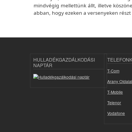
mindvégig mellettünk állt, illetve kösz
abban, hogy ezeken a versenyeken részt
HULLADÉKGAZDÁLKODÁSI
TELEFON
NAPTÁR
T-Com
Arany Oldala
T-Mobile
Telenor
Vodafone