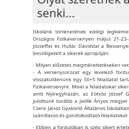
senki...
Iskolánk történetének eddigi legkiem
Országos Fizikaversenyen május 21-23
Józseffel és Hullár Dáviddal a Bessenye
beszélgetett a sikerek apropóján.
- Milyen előzetes megmérettetéseken vett
- A versenysorozat egy levelező fordul
visszaküldenünk egy 50+5 feladatot tart
Fizikaversenyre. Mivel a feladatokat sik
amit Nyíregyházán, az Eötvös József G
jutottunk tovább a Jedlik Ányos megyei
Csere János Gyakorló Általános Iskolában
számításos és gondolkodtató feladatokat 
- Ebben a fordulóban is szép sikert értet