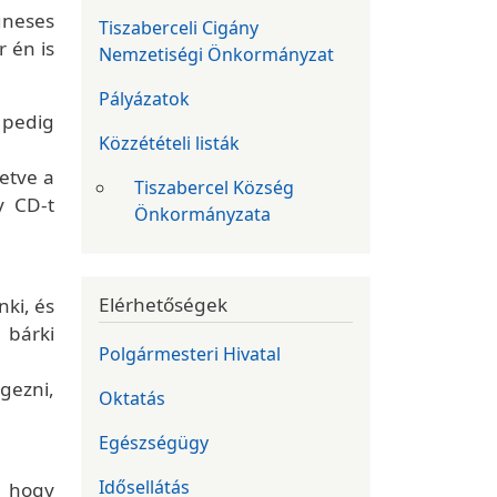
gneses
Tiszaberceli Cigány
 én is
Nemzetiségi Önkormányzat
Pályázatok
 pedig
Közzétételi listák
etve a
Tiszabercel Község
y CD-t
Önkormányzata
Elérhetőségek
nki, és
 bárki
Polgármesteri Hivatal
gezni,
Oktatás
Egészségügy
Idősellátás
, hogy