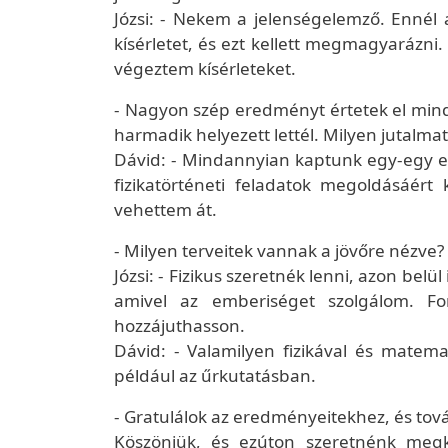
Józsi: - Nekem a jelenségelemző. Ennél
kísérletet, és ezt kellett megmagyarázn
végeztem kísérleteket.
- Nagyon szép eredményt értetek el mind
harmadik helyezett lettél. Milyen jutalma
Dávid: - Mindannyian kaptunk egy-egy em
fizikatörténeti feladatok megoldásáért
vehettem át.
- Milyen terveitek vannak a jövőre nézve?
Józsi: - Fizikus szeretnék lenni, azon belül
amivel az emberiséget szolgálom. Fo
hozzájuthasson.
Dávid: - Valamilyen fizikával és matem
például az űrkutatásban.
- Gratulálok az eredményeitekhez, és tová
Köszönjük, és ezúton szeretnénk megk