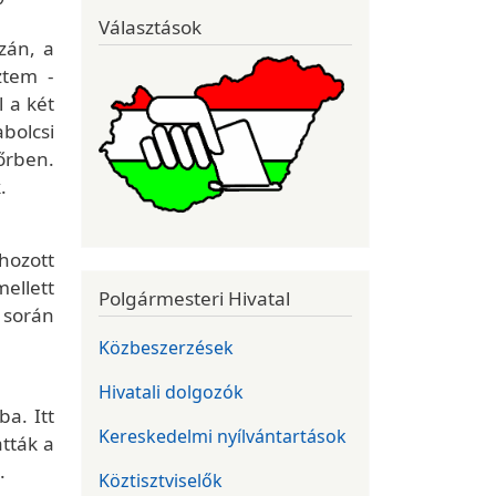
Választások
zán, a
ztem -
 a két
bolcsi
őrben.
.
hozott
mellett
Polgármesteri Hivatal
k során
Közbeszerzések
Hivatali dolgozók
a. Itt
Kereskedelmi nyílvántartások
tták a
.
Köztisztviselők