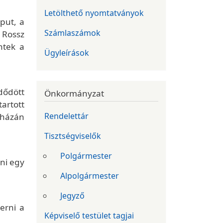
Letölthető nyomtatványok
put, a
Számlaszámok
. Rossz
ntek a
Ügyleírások
zdődött
Önkormányzat
tartott
Rendelettár
sházán
Tisztségviselők
Polgármester
zni egy
Alpolgármester
Jegyző
erni a
Képviselő testület tagjai