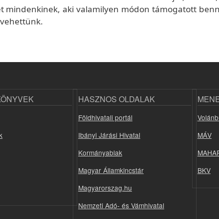
önet mindenkinek, aki valamilyen módon támogatott ben
 vehettünk.
KÖNYVEK
HASZNOS OLDALAK
MEN
Földhivatali portál
Volánb
k
Ibányi Járási Hivatal
MÁV
Kormányablak
MAHA
Magyar Államkincstár
BKV
Magyarorszag.hu
Nemzeti Adó- és Vámhivatal