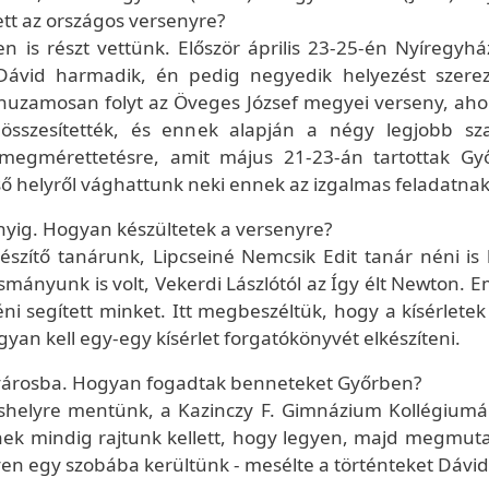
tt az országos versenyre?
en is részt vettünk. Először április 23-25-én Nyíregyhá
t Dávid harmadik, én pedig negyedik helyezést szere
rhuzamosan folyt az Öveges József megyei verseny, ahol
összesítették, és ennek alapján a négy legjobb sza
 megmérettetésre, amit május 21-23-án tartottak Gy
ő helyről vághattunk neki ennek az izgalmas feladatnak
nyig. Hogyan készültetek a versenyre?
készítő tanárunk, Lipcseiné Nemcsik Edit tanár néni is 
mányunk is volt, Vekerdi Lászlótól az Így élt Newton. E
néni segített minket. Itt megbeszéltük, hogy a kísérlete
yan kell egy-egy kísérlet forgatókönyvét elkészíteni.
li városba. Hogyan fogadtak benneteket Győrben?
shelyre mentünk, a Kazinczy F. Gimnázium Kollégiumáb
nek mindig rajtunk kellett, hogy legyen, majd megmuta
yen egy szobába kerültünk - mesélte a történteket Dávid