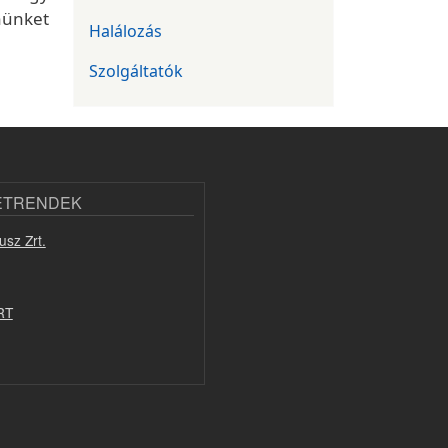
nünket
Halálozás
Szolgáltatók
ETRENDEK
usz Zrt.
RT