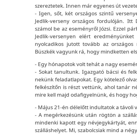
szereztetek. Innen már egyenes út vezete
- Igen, sőt, két országos szintű verseny
Jedlik-verseny országos fordulóján. It
számol be az eseményről Józsi. Ezzel pá
Jedlik-versenyen elért eredményünket 
nyolcadikos jutott tovább az országos
Büszkék vagyunk rá, hogy mindketten els
- Egy hónapotok volt tehát a nagy esemé
- Sokat tanultunk. Igazgató bácsi és fel
nekünk feladatlapokat. Egy kötelező olvas
felkészítőn is részt vettünk, ahol tanár 
mire kell majd odafigyelnünk, és hogy hog
- Május 21-én délelőtt indultatok a távo
- A megérkezésünk után rögtön a szállá
mindenki kapott egy névjegykártyát, en
szálláshelyet. Mi, szabolcsiak mind a nég