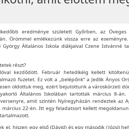
elkedőbb eredménye született Győrben, az Öveges 
-án. Örömmel emlékezünk vissza erre az eseményre.
i György Általános Iskola diákjaival Czene Istvánné t
etek részt?
óval kezdődött. Február hetedikéig kellett kitölten
almazó füzetet. Ez volt a „belépőnk” a Jedlik Ányos Or
eresen oldottuk meg, ezért bejutottunk a városkörzeti d
yakorló Általános Iskolában tartottak március 8-án.
 versenyre, amit szintén Nyíregyházán rendeztek az A
 március 22-én. Itt egy feladatsort kellett megoldanun
tartalmazott.
ek el, hiszen egy első (Dávid) és egy második (Józsi) he