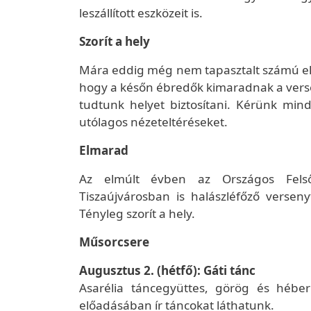
leszállított eszközeit is.
Szorít a hely
Mára eddig még nem tapasztalt számú el
hogy a későn ébredők kimaradnak a vers
tudtunk helyet biztosítani. Kérünk mind
utólagos nézeteltéréseket.
Elmarad
Az elmúlt évben az Országos Felső-
Tiszaújvárosban is halászléfőző verseny
Tényleg szorít a hely.
Műsorcsere
Augusztus 2. (hétfő): Gáti tánc
Asarélia táncegyüttes, görög és hébe
előadásában ír táncokat láthatunk.