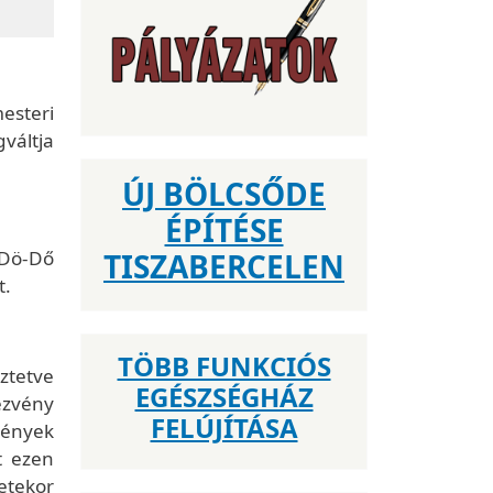
esteri
váltja
ÚJ BÖLCSŐDE
ÉPÍTÉSE
-Dö-Dő
TISZABERCELEN
t.
TÖBB FUNKCIÓS
eztetve
EGÉSZSÉGHÁZ
dezvény
FELÚJÍTÁSA
mények
t ezen
etekor