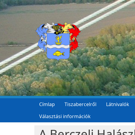
Ugrás a tartalomra
Címlap
Tiszabercelről
Látnivalók
Választási információk
A Berczeli Halás