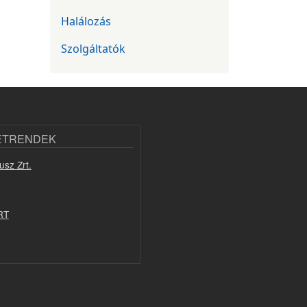
Halálozás
Szolgáltatók
ETRENDEK
usz Zrt.
RT