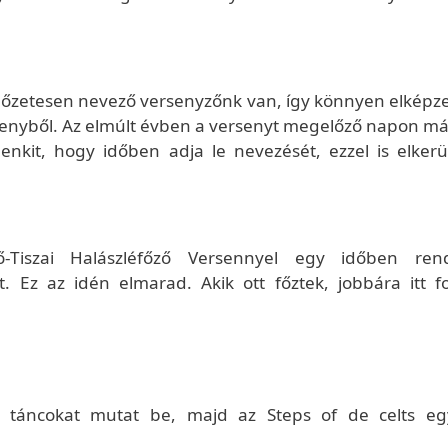
őzetesen nevező versenyzőnk van, így könnyen elképze
enyből. Az elmúlt évben a versenyt megelőző napon m
enkit, hogy időben adja le nevezését, ezzel is elkerü
Tiszai Halászléfőző Versennyel egy időben ren
t. Ez az idén elmarad. Akik ott főztek, jobbára itt f
r táncokat mutat be, majd az Steps of de celts eg