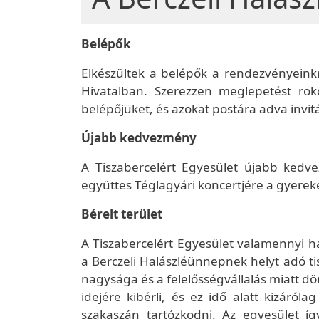
Belépők
Elkészültek a belépők a rendezvényeink
Hivatalban. Szerezzen meglepetést rok
belépőjüket, és azokat postára adva invitá
Újabb kedvezmény
A Tiszabercelért Egyesület újabb kedv
együttes Téglagyári koncertjére a gyerekek
Bérelt terület
A Tiszabercelért Egyesület valamennyi ha
a Berczeli Halászléünnepnek helyt adó tis
nagysága és a felelősségvállalás miatt d
idejére kibérli, és ez idő alatt kizáról
szakaszán tartózkodni. Az egyesület í