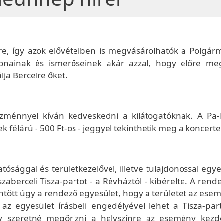
re, így azok elővételben is megvásárolhatók a Polgárm
onainak és ismerőseinek akár azzal, hogy előre meg
lja Bercelre őket.
ezménnyel kíván kedveskedni a kilátogatóknak. A Pa
 félárú - 500 Ft-os - jeggyel tekinthetik meg a koncerte
tósággal és területkezelővel, illetve tulajdonossal egy
zaberceli Tisza-partot - a Révháztól - kibérelte. A ren
öntött úgy a rendező egyesület, hogy a területet az ese
ag az egyesület írásbeli engedélyével lehet a Tisza-par
gy szeretné megőrizni a helyszínre az esemény kezd