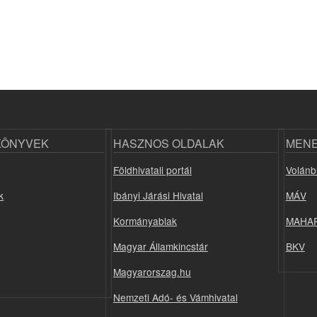
KÖNYVEK
HASZNOS OLDALAK
MEN
Földhivatali portál
Volánb
k
Ibányi Járási Hivatal
MÁV
Kormányablak
MAHA
Magyar Államkincstár
BKV
Magyarorszag.hu
Nemzeti Adó- és Vámhivatal