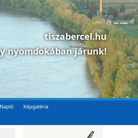
tiszabercel.hu
gy nyomdokában járunk!
 Napló
Képgaléria