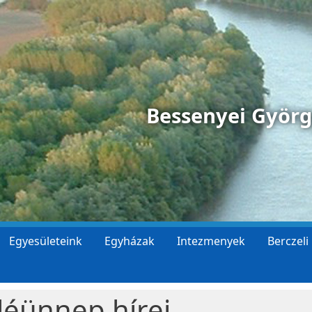
Bessenyei Györ
Egyesületeink
Egyházak
Intezmenyek
Berczeli
zléünnep hírei