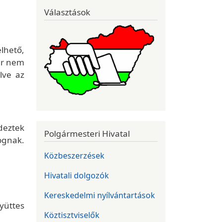
Választások
lhető,
ár nem
lve az
deztek
Polgármesteri Hivatal
ognak.
Közbeszerzések
Hivatali dolgozók
Kereskedelmi nyílvántartások
yüttes
Köztisztviselők